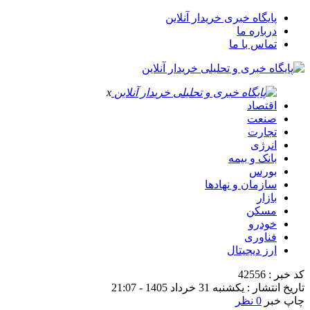
پایگاه خبری خریدار آنلاین
درباره ما
تماس با ما
x
اقتصاد
صنعت
تجارت
انرژی
بانک و بیمه
بورس
سازمان و نهادها
بازار
مسکن
خودرو
فناوری
ارز دیجیتال
کد خبر : 42556
تاریخ انتشار : یکشنبه 31 خرداد 1405 - 21:07
چاپ خبر
0 نظر