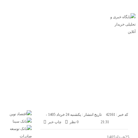
پایگاه خبری خریدار آنلاین
درباره ما
تماس با ما
اقتصاد
صنعت
تجارت
انرژی
بانک و بیمه
بورس
سازمان و نهادها
بازار
مسکن
خودرو
فناوری
ارز دیجیتال
کد خبر : 42161
تاریخ انتشار : یکشنبه 24 خرداد 1405 -
21:31
0 نظر
چاپ خبر
25خرداد1405