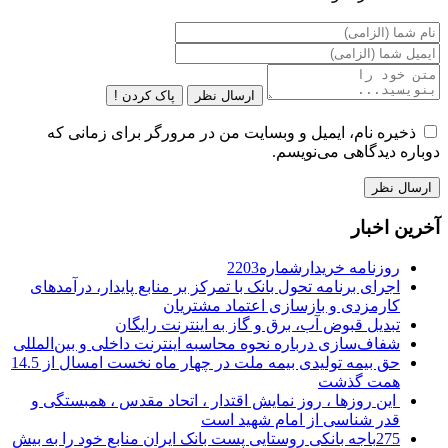
ارسال نظر
پاک کردن !
ذخیره نام، ایمیل و وبسایت من در مرورگر برای زمانی که
دوباره دیدگاهی می‌نویسم.
آخرین اخبار
روزنامه خریدارشماره2203
اجرای برنامه تحول بانک با تمرکز بر منابع پایدار، درآمدهای
کارمزدی و بازسازی اعتماد مشتریان
تبدیل قبوض آب، برق و گاز به اینترنت رایگان
شفاف‌سازی درباره نحوه محاسبه اینترنت داخلی و بین‌المللی
حق بیمه تولیدی بیمه ملت در چهار ماه نخست امسال از 14.5
همت گذشت
این روزها ، روز نمایش اقتدار ، اتحاد مقدس ، همبستگی و
قدر شناسی از امام شهید است
275باجه بانکی روستایی پست بانک ایران منابع خود را به بیش