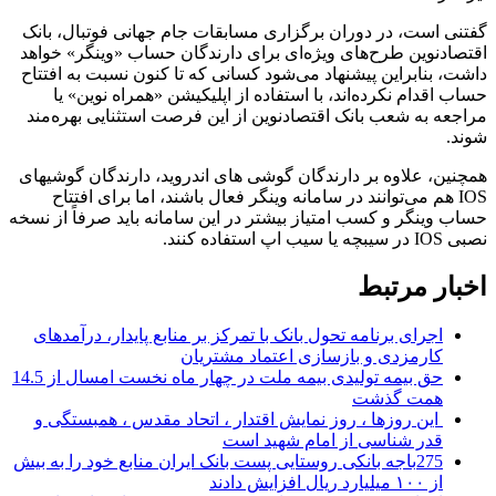
گفتنی است، در دوران برگزاری مسابقات جام جهانی فوتبال، بانک
اقتصادنوین طرح‌های ویژه‌ای برای دارندگان حساب «وینگر» خواهد
داشت، بنابراین پیشنهاد می‌شود کسانی که تا کنون نسبت به افتتاح
حساب اقدام نکرده‌اند، با استفاده از اپلیکیشن «همراه نوین» یا
مراجعه به شعب بانک اقتصادنوین از این فرصت استثنایی بهره‌مند
شوند.
همچنین، علاوه بر دارندگان گوشی های اندروید، دارندگان گوشیهای
IOS هم می‌توانند در سامانه وینگر فعال باشند، اما برای افتتاح
حساب وینگر و کسب امتیاز بیشتر در این سامانه باید صرفاً از نسخه
نصبی IOS در سیبچه یا سیب اپ استفاده کنند.
اخبار مرتبط
اجرای برنامه تحول بانک با تمرکز بر منابع پایدار، درآمدهای
کارمزدی و بازسازی اعتماد مشتریان
حق بیمه تولیدی بیمه ملت در چهار ماه نخست امسال از 14.5
همت گذشت
این روزها ، روز نمایش اقتدار ، اتحاد مقدس ، همبستگی و
قدر شناسی از امام شهید است
275باجه بانکی روستایی پست بانک ایران منابع خود را به بیش
از ۱۰۰ میلیارد ریال افزایش دادند