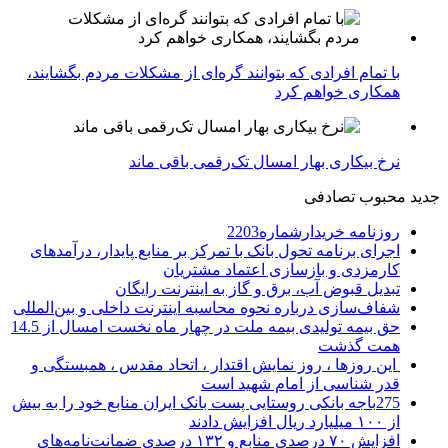
با تمام افرادی که بتوانند گره‌ای از مشکلات مردم بگشایند،
همکاری خواهم کرد
نرخ بیکاری بهار امسال تک‌رقمی باقی ماند
جدید
محبوب
تصادفی
روزنامه خریدارشماره2203
اجرای برنامه تحول بانک با تمرکز بر منابع پایدار، درآمدهای
کارمزدی و بازسازی اعتماد مشتریان
تبدیل قبوض آب، برق و گاز به اینترنت رایگان
شفاف‌سازی درباره نحوه محاسبه اینترنت داخلی و بین‌المللی
حق بیمه تولیدی بیمه ملت در چهار ماه نخست امسال از 14.5
همت گذشت
این روزها ، روز نمایش اقتدار ، اتحاد مقدس ، همبستگی و
قدر شناسی از امام شهید است
275باجه بانکی روستایی پست بانک ایران منابع خود را به بیش
از ۱۰۰ میلیارد ریال افزایش دادند
افزایش ۷۰ درصدی منابع و ۱۳۲ درصدی ضمانت‌نامه‌های