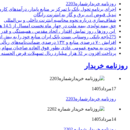
روزنامه خریدارشماره2203
اجرای برنامه تحول بانک با تمرکز بر منابع پایدار، درآمدهای ک
تبدیل قبوض آب، برق و گاز به اینترنت رایگان
شفاف‌سازی درباره نحوه محاسبه اینترنت داخلی و بین‌المللی
حق بیمه تولیدی بیمه ملت در چهار ماه نخست امسال از 14.5 همت گذشت
این روزها ، روز نمایش اقتدار ، اتحاد مقدس ، همبستگی و قد
275باجه بانکی روستایی پست بانک ایران منابع خود را به بیش از ۱۰۰ میلیارد ریال افزایش دادند
افزایش ۷۰ درصدی منابع و ۱۳۲ درصدی ضمانت‌نامه‌های ریالی صادره پست بانک ایران در چهارماهه اول سال 1405
دعوت به مجمع عمومی عادی بطور فوق العاده صاحبان سهام با
پرداخت افزون بر 32 هزار میلیارد ریال تسهیلات قرض الحسنه ازدواج و فرزندآوری توسط بانک کشاورزی
روزنامه خریدار
17مرداد1405
روزنامه خریدارشماره2203
14مرداد1405
روزنامه خریدار شماره 2202