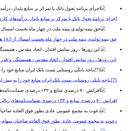
اجرای برنامه تحول بانک با تمرکز بر منابع پایدار، درآمدهای ک
حق بیمه تولیدی بیمه ملت در چهار ماه نخست امسال از 14.5 همت گذشت
این روزها ، روز نمایش اقتدار ، اتحاد مقدس ، همبستگی و قد
275باجه بانکی روستایی پست بانک ایران منابع خود را به بیش از ۱۰۰ میلیارد ریال افزایش دادند
افزایش ۷۰ درصدی منابع و ۱۳۲ درصدی ضمانت‌نامه‌های ریالی صادره پست بانک ایران در چهارماهه اول سال 1405
دعوت به مجمع عمومی عادی بطور فوق العاده صاحبان سهام با