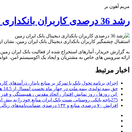
مریم آهون بر
رشد 36 درصدی کاربران بانکداری دیجیتال بانک ایران زمین
استقبال چشمگیر کاربران بانکداری دیجیتال بانک ایران زمین، نشان ا
به گزارش خریدار، آمارهای استخراج شده از فعالیت بانک ایران زمین در ارائه سرویس 
ارائه سرویس های خاص به مشتریان و ایجاد یک اکوسیستم امن، عوام
اخبار مرتبط
اجرای برنامه تحول بانک با تمرکز بر منابع پایدار، درآمدهای ک
حق بیمه تولیدی بیمه ملت در چهار ماه نخست امسال از 14.5 همت گذشت
این روزها ، روز نمایش اقتدار ، اتحاد مقدس ، همبستگی و قد
275باجه بانکی روستایی پست بانک ایران منابع خود را به بیش از ۱۰۰ میلیارد ریال افزایش دادند
افزایش ۷۰ درصدی منابع و ۱۳۲ درصدی ضمانت‌نامه‌های ریالی صادره پست بانک ایران در چهارماهه اول سال 1405