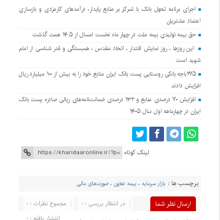
اجرای برنامه تحول بانک با تمرکز بر منابع پایدار، درآمدهای کارمزدی و بازسازی
اعتماد مشتریان
حق بیمه تولیدی بیمه ملت در چهار ماه نخست امسال از ۱۴.۵ همت گذشت
این روزها ، روز نمایش اقتدار ، اتحاد مقدس ، همبستگی و قدر شناسی از امام
شهید است
۲۷۵باجه بانکی روستایی پست بانک ایران منابع خود را به بیش از ۱۰۰ میلیارد ریال
افزایش دادند
افزایش ۷۰ درصدی منابع و ۱۳۲ درصدی ضمانت‌نامه‌های ریالی صادره پست بانک
ایران در چهارماهه اول سال ۱۴۰۵
لینک کوتاه
برچسب ها :
بازار سرمایه
،
بیمه تعاون
،
صورت‌های مالی
ارسال نظر شما
در انتظار بررسی : ۰
مجموع نظرات : ۰
انتشار یافته : ۰