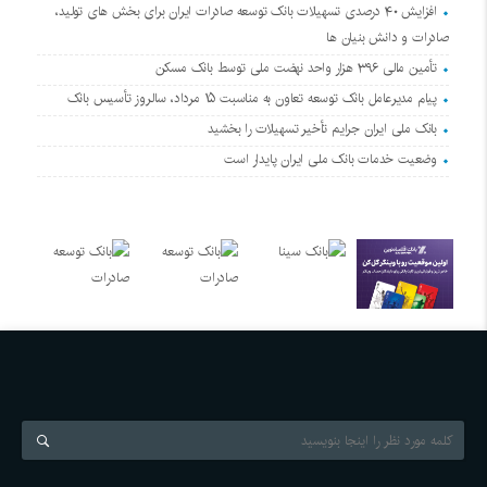
افزایش ۴۰ درصدی تسهیلات بانک توسعه صادرات ایران برای بخش های تولید،
صادرات و دانش بنیان ها
تأمین مالی ۳۹۶ هزار واحد نهضت ملی توسط بانک مسکن
پیام مدیرعامل بانک توسعه تعاون به مناسبت ۱۵ مرداد، سالروز تأسیس بانک
بانک ملی ایران جرایم تأخیر تسهیلات را بخشید
وضعیت خدمات بانک ملی ایران پایدار است