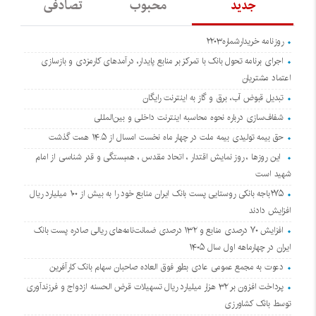
جدید
محبوب
تصادفی
روزنامه خریدارشماره۲۲۰۳
اجرای برنامه تحول بانک با تمرکز بر منابع پایدار، درآمدهای کارمزدی و بازسازی
اعتماد مشتریان
تبدیل قبوض آب، برق و گاز به اینترنت رایگان
شفاف‌سازی درباره نحوه محاسبه اینترنت داخلی و بین‌المللی
حق بیمه تولیدی بیمه ملت در چهار ماه نخست امسال از ۱۴.۵ همت گذشت
این روزها ، روز نمایش اقتدار ، اتحاد مقدس ، همبستگی و قدر شناسی از امام
شهید است
۲۷۵باجه بانکی روستایی پست بانک ایران منابع خود را به بیش از ۱۰۰ میلیارد ریال
افزایش دادند
افزایش ۷۰ درصدی منابع و ۱۳۲ درصدی ضمانت‌نامه‌های ریالی صادره پست بانک
ایران در چهارماهه اول سال ۱۴۰۵
دعوت به مجمع عمومی عادی بطور فوق العاده صاحبان سهام بانک کارآفرین
پرداخت افزون بر ۳۲ هزار میلیارد ریال تسهیلات قرض الحسنه ازدواج و فرزندآوری
توسط بانک کشاورزی