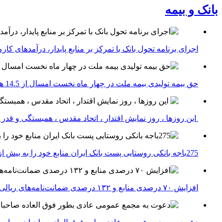
بانک و بیمه
اجرای برنامه تحول بانک با تمرکز بر منابع پایدار، درآمدهای ک
حق بیمه تولیدی بیمه ملت در چهار ماه نخست امسال از 14.5 همت گذشت
این روزها ، روز نمایش اقتدار ، اتحاد مقدس ، همبستگی و قد
275باجه بانکی روستایی پست بانک ایران منابع خود را به بیش از ۱۰۰ میلیارد ریال افزایش دادند
افزایش ۷۰ درصدی منابع و ۱۳۲ درصدی ضمانت‌نامه‌های ریالی صادره پست بانک ایران در چهارماهه اول سال 1405