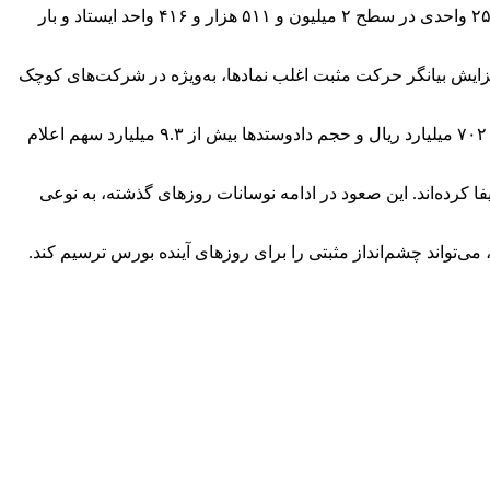
بورس اوراق بهادار تهران در معاملات صبح امروز چهارشنبه ۱۲ شهریور ۱۴۰۴ با روندی صعودی همراه شد. شاخص کل با جهش ۳۴ هزار و ۲۵۷ واحدی در سطح ۲ میلیون و ۵۱۱ هزار و ۴۱۶ واحد ایستاد و بار
 بازار ارائه می‌دهد، با رشد ۴ هزار و ۷۳۹ واحدی به عدد ۷۷۰ هزار و ۱۵۰ واحد رسید. این افزایش بیانگر حرکت مثبت اغلب نمادها، به‌ویژه در شرکت‌های کوچک
ارزش بازار تا لحظه تنظیم این گزارش به حدود ۷۵ میلیون و ۹۵۷ هزار میلیارد ریال رسیده است. همچنین ارزش معاملات بیش از ۳۴ هزار و ۷۰۲ میلیارد ریال و حجم دادوستدها بیش از ۹.۳ میلیارد سهم اعلام
کرده‌اند. این صعود در ادامه نوسانات روزهای گذشته، به نوعی
‌تواند چشم‌انداز مثبتی را برای روزهای آینده بورس ترسیم کند.