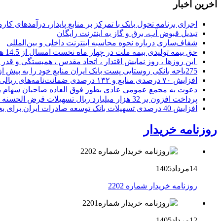
آخرین اخبار
اجرای برنامه تحول بانک با تمرکز بر منابع پایدار، درآمدهای ک
تبدیل قبوض آب، برق و گاز به اینترنت رایگان
شفاف‌سازی درباره نحوه محاسبه اینترنت داخلی و بین‌المللی
حق بیمه تولیدی بیمه ملت در چهار ماه نخست امسال از 14.5 همت گذشت
این روزها ، روز نمایش اقتدار ، اتحاد مقدس ، همبستگی و قد
275باجه بانکی روستایی پست بانک ایران منابع خود را به بیش از ۱۰۰ میلیارد ریال افزایش دادند
افزایش ۷۰ درصدی منابع و ۱۳۲ درصدی ضمانت‌نامه‌های ریالی صادره پست بانک ایران در چهارماهه اول سال 1405
دعوت به مجمع عمومی عادی بطور فوق العاده صاحبان سهام با
پرداخت افزون بر 32 هزار میلیارد ریال تسهیلات قرض الحسنه ازدواج و فرزندآوری توسط بانک کشاورزی
افزایش 40 درصدی تسهیلات بانک توسعه صادرات ایران برای بخش های تولید، صادرات و دانش بنیان ها
روزنامه خریدار
14مرداد1405
روزنامه خریدار شماره 2202
12مرداد1405