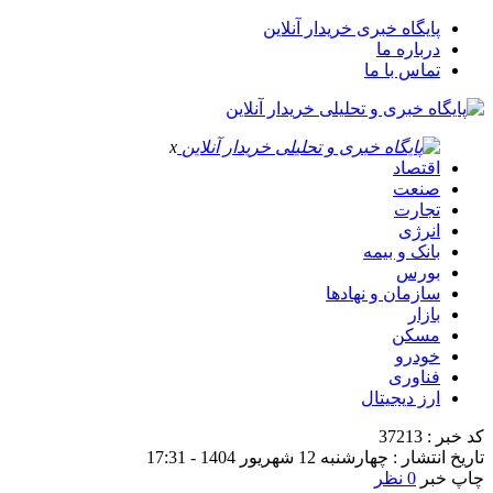
پایگاه خبری خریدار آنلاین
درباره ما
تماس با ما
x
اقتصاد
صنعت
تجارت
انرژی
بانک و بیمه
بورس
سازمان و نهادها
بازار
مسکن
خودرو
فناوری
ارز دیجیتال
کد خبر : 37213
تاریخ انتشار : چهارشنبه 12 شهریور 1404 - 17:31
چاپ خبر
0 نظر