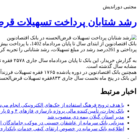
مجتبی دوراندیش
رشد شتابان پرداخت تسهیلات قرض‌
پرداختی و 261درصد رشد در مبلغ تسهیلات، رشد شتابانی را تجربه کرد.
مشابه سال گذشته است.
همچنین بانک اقتصادنوین در دوره یادشده ۱۷۶۵ فقره تسهیلات فرزندآوری به مبلغ ۹۶۲میلیارد ریال پرداخت کرده است.
این بانک در پنج ماه نخست سال جاری ۸۳۳فقره تسهیلات قرض‌الحسنه به مبلغ ۱۰۳۱میلیارد ریال نیز به مددجویان تحت پوشش کمیته امداد امام خمینی (ره) و سازمان بهزیستی کشور پرداخت کرده است.
اخبار مرتبط
با هدف ترویج فرهنگ استفاده از چک‌های الکترونیکی انجام می‌ش
بانک تجارت، تأمین‌کننده مالی پروژه بازسازی فازهای ۴ و ۵ پارس جنوبی
مدیر استان گیلان بیمه دی منصوب شد
میزبانی بانک سرمایه از عاشقان حسینی در موکب جاماندگان ار
اطلاعیه بانک سرمایه در خصوص ارتقای کیفی خدمات بانکداری