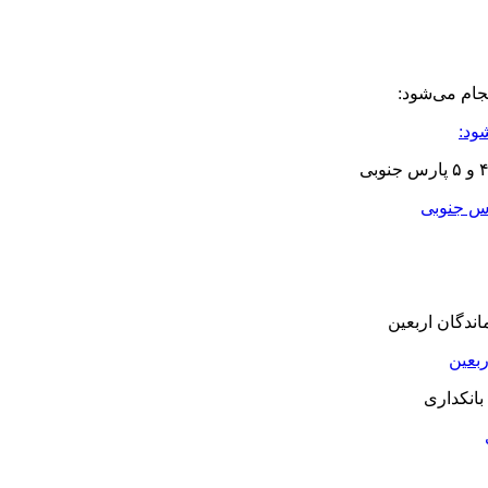
ود:
بعین