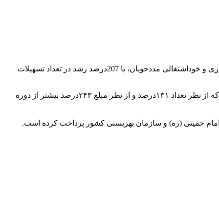
بانک اقتصادنوین از ابتدای سال تا پایان مردادماه 1402، با پرداخت بیش از 5176 فقره تسهیلات قرض‌الحسنه، شامل تسهیلات ازدواج، فرزندآوری و خوداشتغالی مددجویان، با 207درصد رشد در تعداد تسهیلات
به گزارش خریدار، این بانک تا پایان مردادماه سال جاری ۲۵۷۸ فقره تسهیلات قرض‌الحسنه ازدواج به مبلغ ۵۱۶۳ میلیارد ریال پرداخت کرده که از نظر تعداد ۱۳۱درصد و از نظر مبلغ ۲۴۳درصد بیشتر از دوره