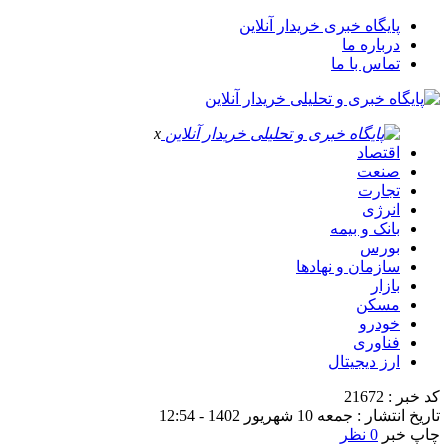
پایگاه خبری خریدار آنلاین
درباره ما
تماس با ما
x
اقتصاد
صنعت
تجارت
انرژی
بانک و بیمه
بورس
سازمان و نهادها
بازار
مسکن
خودرو
فناوری
ارز دیجیتال
کد خبر : 21672
تاریخ انتشار : جمعه 10 شهریور 1402 - 12:54
چاپ خبر
0 نظر