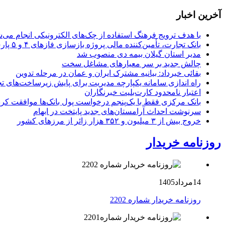
آخرین اخبار
با هدف ترویج فرهنگ استفاده از چک‌های الکترونیکی انجام می‌ش
بانک تجارت، تأمین‌کننده مالی پروژه بازسازی فازهای ۴ و ۵ پارس جنوبی
مدیر استان گیلان بیمه دی منصوب شد
چالش جدید بر سر معیارهای مشاغل سخت
بقائی خبرداد: بیانیه مشترک ایران و عمان در مرحله تدوین
راه اندازی سامانه یکپارچه مدیریت برای پایش زیرساخت‌های ت
اعتبار نامحدود کارت‌بلیت خبرنگاران
بانک مرکزی فقط با یک‌‎پنجم درخواست پول بانک‌ها موافقت کرد
سرنوشت احداث آرامستان‌های جدید پایتخت در ابهام
خروج بیش از ۳ میلیون و ۳۵۲ هزار زائر از مرزهای کشور
روزنامه خریدار
14مرداد1405
روزنامه خریدار شماره 2202