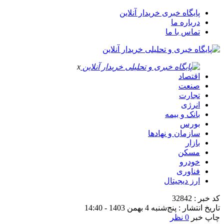
پایگاه خبری خریدار آنلاین
درباره ما
تماس با ما
x
اقتصاد
صنعت
تجارت
انرژی
بانک و بیمه
بورس
سازمان و نهادها
بازار
مسکن
خودرو
فناوری
ارز دیجیتال
کد خبر : 32842
تاریخ انتشار : پنج‌شنبه 4 بهمن 1403 - 14:40
چاپ خبر
0 نظر