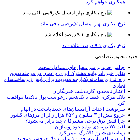
همکاری خواهم کرد
نرخ بیکاری بهار امسال تک‌رقمی باقی ماند
نرخ بیکاری ۹.۱ درصد اعلام شد
جدید
محبوب
تصادفی
چالش جدید بر سر معیارهای مشاغل سخت
بقائی خبرداد: بیانیه مشترک ایران و عمان در مرحله تدوین
راه اندازی سامانه یکپارچه مدیریت برای پایش زیرساخت‌های
تجاری
اعتبار نامحدود کارت‌بلیت خبرنگاران
بانک مرکزی فقط با یک‌‎پنجم درخواست پول بانک‌ها موافقت
کرد
سرنوشت احداث آرامستان‌های جدید پایتخت در ابهام
خروج بیش از ۳ میلیون و ۳۵۲ هزار زائر از مرزهای کشور
چرا قبض برق برخی مشترکان چند برابر می‌شود؟
افت ۲۵ درصدی تولید خودروسازان
زمانبندی شارژ کالابرگ تغییر کرد
ایران و پاکستان به افق ۱۰ میلیارد دلاری چشم دوختند