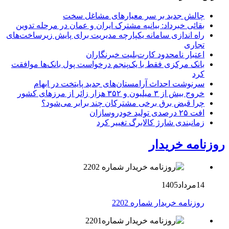
چالش جدید بر سر معیارهای مشاغل سخت
بقائی خبرداد: بیانیه مشترک ایران و عمان در مرحله تدوین
راه اندازی سامانه یکپارچه مدیریت برای پایش زیرساخت‌های
تجاری
اعتبار نامحدود کارت‌بلیت خبرنگاران
بانک مرکزی فقط با یک‌‎پنجم درخواست پول بانک‌ها موافقت
کرد
سرنوشت احداث آرامستان‌های جدید پایتخت در ابهام
خروج بیش از ۳ میلیون و ۳۵۲ هزار زائر از مرزهای کشور
چرا قبض برق برخی مشترکان چند برابر می‌شود؟
افت ۲۵ درصدی تولید خودروسازان
زمانبندی شارژ کالابرگ تغییر کرد
روزنامه خریدار
14مرداد1405
روزنامه خریدار شماره 2202