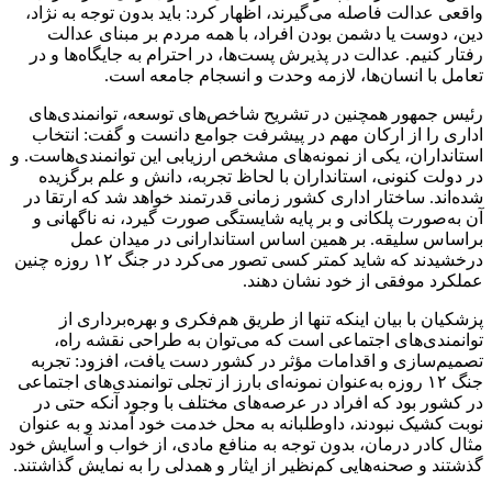
واقعی عدالت فاصله می‌گیرند، اظهار کرد: باید بدون توجه به نژاد،
دین، دوست یا دشمن بودن افراد، با همه مردم بر مبنای عدالت
رفتار کنیم. عدالت در پذیرش پست‌ها، در احترام به جایگاه‌ها و در
تعامل با انسان‌ها، لازمه وحدت و انسجام جامعه است.
رئیس جمهور همچنین در تشریح شاخص‌های توسعه، توانمندی‌های
اداری را از ارکان مهم در پیشرفت جوامع دانست و گفت: انتخاب
استانداران، یکی از نمونه‌های مشخص ارزیابی این توانمندی‌هاست. و
در دولت کنونی، استانداران با لحاظ تجربه، دانش و علم برگزیده
شده‌اند. ساختار اداری کشور زمانی قدرتمند خواهد شد که ارتقا در
آن به‌صورت پلکانی و بر پایه شایستگی صورت گیرد، نه ناگهانی و
براساس سلیقه. بر همین اساس استاندارانی در میدان عمل
درخشیدند که شاید کمتر کسی تصور می‌کرد در جنگ ۱۲ روزه چنین
عملکرد موفقی از خود نشان دهند.
پزشکیان با بیان اینکه تنها از طریق هم‌فکری و بهره‌برداری از
توانمندی‌های اجتماعی است که می‌توان به طراحی نقشه راه،
تصمیم‌سازی و اقدامات مؤثر در کشور دست یافت، افزود: تجربه
جنگ ۱۲ روزه به‌عنوان نمونه‌ای بارز از تجلی توانمندی‌های اجتماعی
در کشور بود که افراد در عرصه‌های مختلف با وجود آنکه حتی در
نوبت کشیک نبودند، داوطلبانه به محل خدمت خود آمدند و به عنوان
مثال کادر درمان، بدون توجه به منافع مادی، از خواب و آسایش خود
گذشتند و صحنه‌هایی کم‌نظیر از ایثار و همدلی را به نمایش گذاشتند.