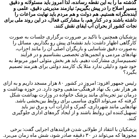
گذشته ما را به این نقطه رسانده، لذا امروز باید مسئولانه و دقیق
مسیر اصلاح را در پیش بگیریم؛ نیازمند مدیریتی دقیق، علمی و
آینده‌نگرانه هستیم. هم دولت و هم مردم باید نهایت مراعات را
داشته باشند و در کنار هم، با مشارکتی فعال، در این روند ملی برای
نجات کشور از بحران آب ایفای نقش کنند.
پزشکیان همچنین با تاکید بر ضرورت برگزاری جلسات به صورت
کارگاهی اظهار داشت: باید نقشه‌ای پیش رو بگذاریم، مسائل را
به‌صورت دقیق شناسایی و بازیگران اصلی آن را مانند احزاب،
نهادهای مردمی و انجمن‌های تخصصی بشناسیم و در فرآیند
تصمیم‌سازی مشارکت دهیم. باید هر بخش متولی امور مربوط به
خود شود و دلیلی ندارد مثلا یک کارمند دولتی برای هنرمند تصمیم
بگیرد؟
رئیس جمهور افزود: امروز در کشور ۸۰ هزار مسجد داریم و به ازای
هر هزار نفر، یک نهاد فرهنگی-مذهبی وجود دارد. در حوزه بهداشت و
درمان نیز تجربه‌ای مانند پزشک خانواده در وزارت بهداشت شکل
گرفته که می‌تواند الگوی مناسبی برای روابط بین‌بخشی باشد.
نهادهایی مانند شهرداری، گمرک و ادارات آب و برق نیز باید
تسهیل‌کننده این روابط باشند و از ایجاد گره‌های اداری جلوگیری
کنند.
پزشکیان با انتقاد از طولانی شدن فرایندهای اجرایی گفت: برخی
مجوزها که می‌تواند در ۳۰ دقیقه صادر شود، شش ماه زمان می‌برد.