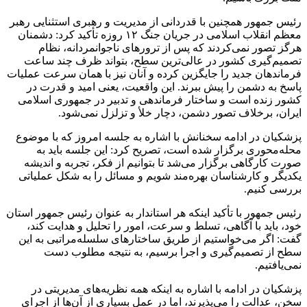
رئیس جمهور همچنین با قدردانی از مدیریت و رهبری استثنایی رهبر
معظم انقلاب اسلامی در جریان جنگ ۱۲ روزه تأکید کرد: دشمنان
هرگز تصور نمی‌کردند که پس از ترورهای ناجوانمردانه، نظام
تصمیم‌گیری کشور در عالی‌ترین سطح، بتواند ظرف چند ساعت
فرماندهان جدید را جایگزین کرده و آنان نیز با همان سرعت عملیات
پاسخ به دشمن را پیش ببرند. این واقعیت، یعنی امید و قدرت در
کشور زنده است و ساختار فرماندهی و تدبیر در جمهوری اسلامی
ایران، برخلاف تصور دشمن، دچار خلأ و تزلزل نمی‌شود.
پزشکیان در ادامه سخنانش با اشاره به جلسه امروز که با موضوع
محله‌محوری برگزار شده است، تصریح کرد: این جلسه باید به
صورت کارگاهی برگزار می‌شد تا بتوانیم از فکر، تجربه و اندیشه
یکدیگر و کارشناسان بهره‌مند شویم و مسائل را به شکل عملیاتی
بررسی کنیم.
رئیس جمهور با تأکید اینکه هر استاندار به عنوان رئیس جمهور استان
خود، باید با آگاهی، تسلط و سرعت، امور را تحلیل و هدایت کند،
گفت: اگر می‌خواستیم از طریق ساختارهای سلسله‌مراتبی به این
سطح از تصمیم‌گیری و اجرا برسیم، به نتیجه مطلوب دست
نمی‌یافتیم.
پزشکیان در ادامه با اشاره به اینکه همه نظریه‌های مدیریتی در
سخن، عدالت را می‌پذیرند، اما در عمل بسیاری از آن‌ها از اجرای