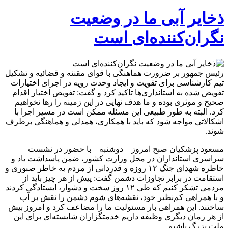
ذخایر آبی ما در وضعیت
نگران‌کننده‌ای است
رئیس جمهور بر ضرورت هماهنگی با قوای مقننه و قضائیه و تشکیل
تیم کارشناسی برای تقویت و ایجاد وحدت رویه در اجرای اختیارات
تفویض شده به استانداری‌ها تاکید کرد و گفت: تفویض اختیار اقدام
صحیح و موثری بوده و ما هدف نهایی در این زمینه را رها نخواهیم
کرد. البته به طور طبیعی این مسئله ممکن است در مسیر اجرا با
اشکالاتی مواجه شود که باید با همکاری، همدلی و هماهنگی برطرف
شوند.
مسعود پزشکیان صبح امروز – دوشنبه – با حضور در نشست
سراسری استانداران در محل وزارت کشور، ضمن پاسداشت یاد و
خاطره شهدای جنگ ۱۲ روزه و قدردانی از مردم به خاطر صبوری و
استقامت در برابر تجاوزات دشمن گفت: پیش از هر چیز باید از
مردمی تشکر کنیم که طی ۱۲ روز سخت و دشوار، ایستادگی کردند
و با همراهی کم‌نظیر خود، نقشه‌های شوم دشمن را نقش بر آب
ساختند. این همراهی بار مسئولیت ما را مضاعف کرد و امروز بیش
از هر زمان دیگری وظیفه داریم خدمتگزاران شایسته‌ای برای این
ملت بزرگ باشیم.