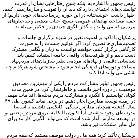
رئیس جمهور با اشاره به اینکه چنین رفتارهایی نشان از قدرت
توانمندی‌های اجتماعی دارد که باید آن را تقویت و سازمان‌دهی کنیم،
اظهار داشت: خوشبختانه در این حوزه زیرساخت‌های خوبی داریم؛ از
جمله مساجد، نهادهای عمومی، بسیج، حیات مذهبی و ساختارهای
مردمی که می‌توانند پایه‌گذار الگوی جدیدی در حکمرانی باشند.
پزشکیان با تاکید بر اهمیت تغییر در شیوه برگزاری جلسات و
تصمیم‌سازی‌ها تصریح کرد: اگر بتوانیم جلسات را به صورت
کارگاهی برگزار کنیم، خواهیم توانست به زبان و نگاهی مشترک
دست یابیم و از ظرفیت‌های واقعی جامعه استفاده کنیم. باید
شناسایی دقیقی از نهادهای مردمی نظیر سازمان‌های مردم‌نهاد،
مساجد و دوره‌های فرهنگی انجام شود تا مشخص شود هرکدام چه
نقشی می‌توانند ایفا کنند.
رئیس جمهور تبلور مشارکت مردم را یکی از مهم‌ترین مصادیق
موفقیت در دوره اخیر دانست و خاطرنشان کرد: در همین مدت
کوتاه، توانستیم با انگیزه و مشارکت مردم محله‌ها، اقدامات مهمی
در زمینه توسعه مدارس انجام دهیم. در برخی نقاط کشور، طی ۴۷
سال گذشته همچنان مدارس سنگی، کانکسی داشتیم یا اساسا
مدرسه‌ای وجود نداشتف اما اکنون با اتکا به نیروی مردم، نهضتی نو
در توسعه مدارس آغاز شده است که می‌تواند الگویی کارآمد برای
حل سایر مشکلات نیز باشد.
پزشکیان تأکید کرد: همه ما در دولت موظف هستیم که همه مردم