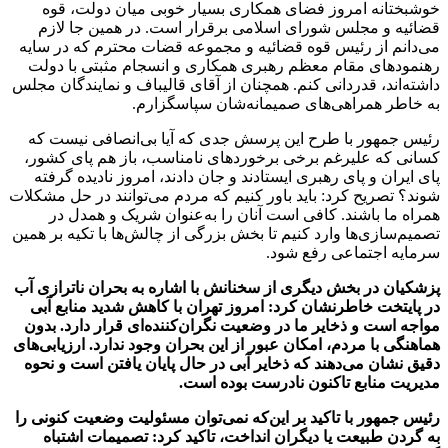
خوشبختانه امروز فضای همکاری بسیار خوبی میان دولت، قوه
قضائیه و مجلس شورای اسلامی برقرار است. در همین جا لازم
می‌دانم از رئیس قوه قضائیه و مجموعه قضات محترم که در سایه
رهنمودهای مقام معظم رهبری همکاری و انسجام مثبتی با دولت
داشته‌اند، قدردانی کنم. همچنان از آقای قالیباف و نمایندگان مجلس
به خاطر همراهی‌های صمیمانه‌شان سپاسگزارم.
رئیس جمهور با طرح این پرسش جدی که آیا بی‌انصافی نیست که
کسانی که علیرغم برخی برخوردهای نامناسب، باز هم پای کشور،
پای ایران و پای رهبری ایستادند و جان دادند، امروز نادیده گرفته
شوند؟ تصریح کرد: باید باور کنیم که مردم می‌توانند در حل مشکلات
همراه ما باشند. کافی است آنان را به‌عنوان شریک و همدل در
تصمیم‌سازی‌ها وارد کنیم تا بخش بزرگی از چالش‌ها با تکیه بر همین
سرمایه اجتماعی رفع شود.
پزشکیان در بخش دیگری از سخنانش با اشاره به بحران ناترازی آب
در پایتخت خاطرنشان کرد: امروز تهران با کاهش شدید منابع آبی
مواجه است و ذخایر ما در وضعیت نگران‌کننده‌ای قرار دارد. بدون
هماهنگی با مردم، امکان عبور از این بحران وجود ندارد. ارزیابی‌های
دقیق نشان می‌دهند که ذخایر آبی در حال پایان یافتن است و نحوه
مدیریت منابع تاکنون نادرست بوده است.
رئیس جمهور با تاکید بر این‌که نمی‌توان مسئولیت وضعیت کنونی را
به گردن طبیعت یا دیگران انداخت، تاکید کرد: تصمیمات اشتباه