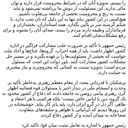
را ببینیم، به‌ویژه آنان که در شرایط محرومیت قرار دارند و توان
مالی ندارند. این مسئولیت از دوش ما برداشته نمی‌شود و نباید
نسبت به رنج و محرومیت بخشی از جامعه بی‌تفاوت باشیم.
هیچ‌کسی در این کشور نباید تنها به این دلیل که نان شب ندارد، با
شکم گرسنه سر بر بالین بگذارد. همه استانداران، بخشداران و
فرمانداران وظیفه دارند مردم را ببینند، صدای آنان را بشنوند و برای
رفع مشکلات‌شان اقدام کنند.
رئیس جمهور با تأکید بر ضرورت جلب مشارکت فراگیر در اداره
کشور اظهار داشت: باید از همه احزاب، گروه‌ها، جناح‌ها و آحاد ملت
خواست که بخشی از مسئولیت‌ها را برعهده بگیرند و در مسیر حل
مشکلات کشور مشارکت کنند. باور دولت این است که مسئول
مردم است؛ به‌ویژه نسبت به کسانی که محروم‌ترند و نیاز بیشتری
به حمایت دارند.
پزشکیان با قدردانی مجدد از مقام معظم رهبری به‌خاطر تأکید بر
وحدت و انسجام ملی در دیدار اخیر با مسئولان قوه قضائیه اظهار
کرد: رهبری پیامی روشن به جامعه دادند که دفاع از کشور محدود به
یک گروه، دین یا لباس خاص نیست؛ بلکه هرکسی با هر اعتقاد و
ظاهر، اگر دل در گرو ایران دارد، باید پای کار بیاید. خوشبختانه در
این روزها دیدیم که ایرانیانی با ظواهر و سلیقه‌های متفاوت،
شجاعانه به میدان آمدند و از کشور دفاع کردند.
رئیس جمهور با اشاره به تعامل مثبت میان قوا، تاکید کرد: