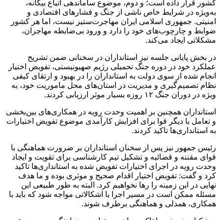
کشور قرار داده است؛ و دوم، موضوع ساماندهی اتباع بیگانه،
به‌ویژه در شرایط خاص ناشی از جنگ و فشارهای اقتصادی و
امنیتی. جمهوری اسلامی ایران مهاجرت‌ستیز نیست، اما هر کشور
ضوابط و چارچوب‌های خود را دارد و ورود بی‌ضابطه مهاجران،
مشکلاتی ایجاد می‌کند.
در بخش پایانی جلسه نیز استانداران در سخنانی ضمن تشریح
عملکرد خود در دوره جنگ تحمیلی رژیم صهیونیستی، تفویض اختیار
انجام شده از سوی دولت به استانداران را در بهبود و ارتقای کیفی
نظام تصمیم‌گیری و مدیریت در استان‌های محل ماموریت خود، به
ویژه در دوران جنگ ۱۲ روزه بسیار موثر ارزیابی کردند.
استانداران همچنین بر اهمیت وحدت رویه در همکاری‌های بین‌بخشی
و تعامل با دیگر قوا برای افزایش کارآمدی موضوع تفویض اختیارات
به استانداری‌ها تاکید کردند.
رئیس جمهور نیز پس از سخنان استانداران بر ضرورت هماهنگی با
قوای مقننه و قضائیه و تشکیل تیم کارشناسی برای تقویت و ایجاد
وحدت رویه در اجرای اختیارات تفویض شده به استانداری‌ها تاکید
کرد و گفت: تفویض اختیار اقدام صحیح و موثری بوده و ما هدف
نهایی در این زمینه را رها نخواهیم کرد. البته به طور طبیعی این
مسئله ممکن است در مسیر اجرا با اشکالاتی مواجه شود که باید با
همکاری، همدلی و هماهنگی برطرف شوند.