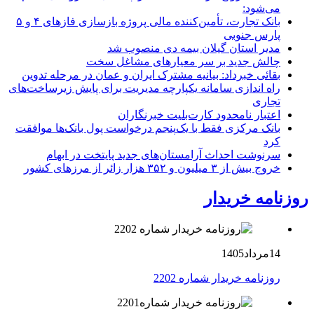
می‌شود:
بانک تجارت، تأمین‌کننده مالی پروژه بازسازی فازهای ۴ و ۵
پارس جنوبی
مدیر استان گیلان بیمه دی منصوب شد
چالش جدید بر سر معیارهای مشاغل سخت
بقائی خبرداد: بیانیه مشترک ایران و عمان در مرحله تدوین
راه اندازی سامانه یکپارچه مدیریت برای پایش زیرساخت‌های
تجاری
اعتبار نامحدود کارت‌بلیت خبرنگاران
بانک مرکزی فقط با یک‌‎پنجم درخواست پول بانک‌ها موافقت
کرد
سرنوشت احداث آرامستان‌های جدید پایتخت در ابهام
خروج بیش از ۳ میلیون و ۳۵۲ هزار زائر از مرزهای کشور
روزنامه خریدار
14مرداد1405
روزنامه خریدار شماره 2202