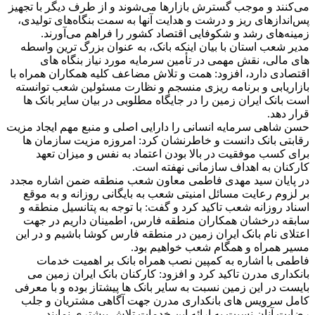
می‌کنند و موجب گسترش بازارها می‌شوند و از طرف دیگر با تجهیز
پس‌اندازهای ریز و درشت و هدایت آنها به سمت بنگاه‌های تولیدی،
زمینه‌های رشد و شکوفایی اقتصاد کشور را فراهم می‌آورند.
مدیر شعب استان با بیان اینکه بانک، به عنوان بزرگ ترین واسطه
های مالی، نقش مهمی در تأمین سرمایه مورد نیاز بنگاه های
اقتصادی دارد، افزود: همت و تلاش مضاعف کلیه همکاران همراه با
بازاریابی و برنامه ریزی منسجم و نظارت مسئولین شعب توانسته
است بانک ایران زمین را در جایگاه مطلوبی در بیان سایر بانک ها
قرار دهد.
حسن شاهی سرمایه انسانی را دارایی اصلی و منبع مهم ایجاد مزیت
رقابتی بانک دانست و خاطرنشان کرد: امروزه مزیت سازمان ها
برای کسب موفقیت در بالا بودن اعتماد به نفس و میزان تعهد
کارکنان به اهداف سازمانی نهفته است.
در پایان سید مهدی فاطمی معاون شعب منطقه ضمن اشاره مجدد
بر لزوم رعایت مسائل امنیتی شعب به بایگانی روزانه و به موقع
اسناد روزانه شعب تاکید کرد و گفت: با توجه به پتانسیل منطقه و
سابقه درخشان همکاران منطقه فارس، اطمینان داریم در جهت
اعتلای نام بانک ایران زمین در منطقه فارس کوشا باشیم و در این
مسیر همراه و همگام شعب خواهیم بود.
فاطمی با اشاره به کمپین نصب همراه بانک بر اهمیت خدمات
بانکداری مدرن تاکید کرد و افزود: کارکنان بانک ایران زمین می
بایست در این زمین نسبت به سایر بانک ها پیشتاز بوده و با معرفی
کامل سرویس های بانکداری مدرن جهت آگاهی مشتریان و جلب
رضایت آنان نسبت به ارائه این خدمات تلاش بیشتری نمایند.