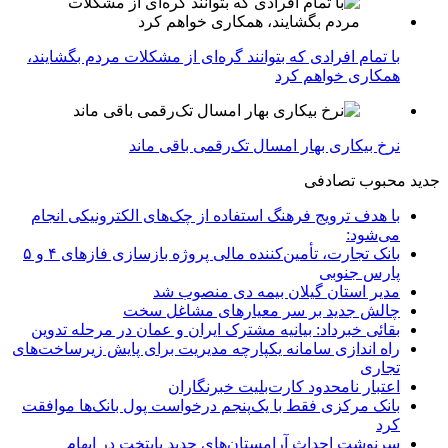
با تمام افرادی که بتوانند گره‌ای از مشکلات مردم بگشایند،
همکاری خواهم کرد
نرخ بیکاری بهار امسال تک‌رقمی باقی ماند
جدید
محبوب
تصادفی
با هدف ترویج فرهنگ استفاده از چک‌های الکترونیکی انجام
می‌شود:
بانک تجارت، تأمین‌کننده مالی پروژه بازسازی فازهای ۴ و ۵
پارس جنوبی
مدیر استان گیلان بیمه دی منصوب شد
چالش جدید بر سر معیارهای مشاغل سخت
بقائی خبرداد: بیانیه مشترک ایران و عمان در مرحله تدوین
راه اندازی سامانه یکپارچه مدیریت برای پایش زیرساخت‌های
تجاری
اعتبار نامحدود کارت‌بلیت خبرنگاران
بانک مرکزی فقط با یک‌‎پنجم درخواست پول بانک‌ها موافقت
کرد
سرنوشت احداث آرامستان‌های جدید پایتخت در ابهام