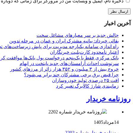
ذخیره نام، ایمیل و وبسایت من در مرورگر برای زمانی که دوباره 
آخرین اخبار
چالش جدید بر سر معیارهای مشاغل سخت
بقائی خبرداد: بیانیه مشترک ایران و عمان در مرحله تدوین
راه اندازی سامانه یکپارچه مدیریت برای پایش زیرساخت‌های ت
اعتبار نامحدود کارت‌بلیت خبرنگاران
بانک مرکزی فقط با یک‌‎پنجم درخواست پول بانک‌ها موافقت کرد
سرنوشت احداث آرامستان‌های جدید پایتخت در ابهام
خروج بیش از ۳ میلیون و ۳۵۲ هزار زائر از مرزهای کشور
چرا قبض برق برخی مشترکان چند برابر می‌شود؟
افت ۲۵ درصدی تولید خودروسازان
زمانبندی شارژ کالابرگ تغییر کرد
روزنامه خریدار
14مرداد1405
روزنامه خریدار شماره 2202