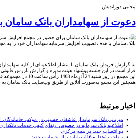
مجتبی دوراندیش
دعوت از سهامداران بانک سامان 
بانک سامان با هدف تصویب افزایش سرمایه سهامداران خود را به مجم
به گزارش خریدار، بانک سامان با انتشار اطلاعیه‌ای از کلیه سهامدا
قرار است در این جلسه پیشنهاد هیئت‌مدیره و گزارش بازرس قانو
این مجمع در روز شنبه 24 آذرماه 1403 رأس ساعت 10 در مجموعه فرهنگی، ورزشی و تفریحی تلاش واقع در خیابان ولیعصر، نرسیده به چهارراه پارک‌وی برگزار خواهد شد.
همچنین این مجمع به‌صورت آنلاین از طریق وب‌سایت بانک سامان به نشانی www.sb24.ir نیز پخش خ
اخبار مرتبط
میزبانی بانک سرمایه از عاشقان حسینی در موکب جاماندگان ار
اطلاعیه بانک سرمایه در خصوص ارتقای کیفی خدمات بانکداری
دو انتصاب جدید در بیمه مركزی
پرداخت 4هزارو 416 میلیارد ریال خسارت جدید