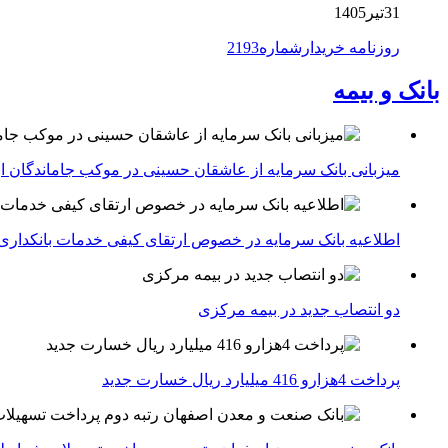
31تیر1405
روزنامه خریدارشماره2193
بانک و بیمه
میزبانی بانک سرمایه از عاشقان حسینی در موکب جاماندگان ار
اطلاعیه بانک سرمایه در خصوص ارتقای کیفی خدمات بانکداری
دو انتصاب جدید در بیمه مركزی
پرداخت 4هزارو 416 میلیارد ریال خسارت جدید