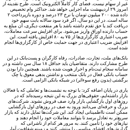
غیر از سهام نیست. فضای کار کاملاً الکترونیک است. طرح نقدینه از
امروز ۲۹ اردیبهشت ماه اجرایی خواهد شد. حداکثر وام تخصیص
داده شده ۲۰۰ میلیون تومان با نرخ ۲۳ درصد و دوره بازپرداخت ۲
ساله است. در این دو سال، اگر فرد سود سالانه بابت سهم خود
دریافت کند یا حق تقدم داشته باشد یا هر منفعت دیگری، آن مبلغ به
حساب دارنده اوراق واریز می‌شود. برای افزایش سرعت معاملات،
ضریب اعتباری کارگزاری‌ها از ۷۵ به ۸۰ افزایش یافته است. این
افزایش ضریب اعتباری در جهت حمایت خاص از کارگزاری‌ها انجام
شده است.
بانک‌های ملت، تجارت، صادرات، رفاه کارگران و پست‌بانک در این
طرح مشارکت دارند. متقاضیان باید حداقل ۱۸ سال سن داشته و در
سامانه سجام ثبت‌نام و احراز هویت شده باشند. همچنین دارا بودن
حساب بانکی فعال در بانک منتخب و نداشتن بدهی معوق یا چک
برگشتی (بدون رفع سوءاثر) در شبکه بانکی الزامی است.
یاری در پایان اضافه کرد: با توجه به نشست‌ها و تعاملی که با فعالان
بازار داشته‌ایم، حقوقی‌های بزرگ به این نتیجه رسیده‌اند که در
روزهای اول بازگشایی بازار وارد صف فروش نشوند. شرکت‌های
بزرگ و حرفه‌ای می‌دانند ورود به صف در روزهای اول بازگشایی
ممکن است نااطمینانی ایجاد کند. این شرکت‌ها تمایل دارند که بازار
سریع‌تر به تعادل برسد تا بتوانند معاملات خود را انجام دهند و
نیازهای خود را تأمین کنند. به مرور هر کدام از ناشرانی که
گزارش‌های افشای مناسبی را منتشر کنند و زمینه شفافیت آمار