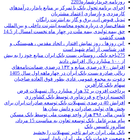
روزنامه خریدارشماره2203
اجرای برنامه تحول بانک با تمرکز بر منابع پایدار، درآمدهای
کارمزدی و بازسازی اعتماد مشتریان
تبدیل قبوض آب، برق و گاز به اینترنت رایگان
شفاف‌سازی درباره نحوه محاسبه اینترنت داخلی و بین‌المللی
حق بیمه تولیدی بیمه ملت در چهار ماه نخست امسال از 14.5
همت گذشت
این روزها ، روز نمایش اقتدار ، اتحاد مقدس ، همبستگی و
قدر شناسی از امام شهید است
275باجه بانکی روستایی پست بانک ایران منابع خود را به بیش
از ۱۰۰ میلیارد ریال افزایش دادند
افزایش ۷۰ درصدی منابع و ۱۳۲ درصدی ضمانت‌نامه‌های
ریالی صادره پست بانک ایران در چهارماهه اول سال 1405
دعوت به مجمع عمومی عادی بطور فوق العاده صاحبان
سهام بانک کارآفرین
پرداخت افزون بر 32 هزار میلیارد ریال تسهیلات قرض
الحسنه ازدواج و فرزندآوری توسط بانک کشاورزی
افزایش 40 درصدی تسهیلات بانک توسعه صادرات ایران برای
بخش های تولید، صادرات و دانش بنیان ها
تأمین مالی ۳۹۶ هزار واحد نهضت ملی توسط بانک مسکن
پیام مدیرعامل بانک توسعه تعاون به مناسبت 15 مرداد،
سالروز تأسیس بانک
بانک ملی ایران جرایم تأخیر تسهیلات را بخشید
وضعیت خدمات بانک ملی ایران پایدار است