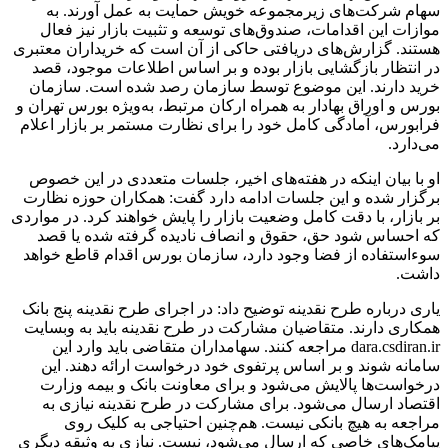
سهام شرکت‌های زیرمجموعه خویش حمایت به عمل آورند. به
موازات این اقدامات، صندوق‌های توسعه و تثبیت بازار نیز فعال
هستند. گزارش‌های دریافتی حاکی از آن است که خریداران معتبری
در انتظار بازگشایی بازار بوده و بر اساس اطلاعات موجود، قصد
خرید دارند. این موضوع توسط سازمان رصد شده است. سازمان
بورس و اوراق بهادار به همراه ارکان مرتبط، به‌ویژه بورس تهران و
فرابورس، آمادگی کامل خود را برای نظارت مستمر بر بازار اعلام
می‌دارد.
او با بیان اینکه در هفته‌های اخیر، جلسات متعددی در این خصوص
برگزار شده و این جلسات ادامه دارد گفت: همکاران حوزه نظارت
بر بازار، با دقت کامل وضعیت بازار را پایش خواهند کرد. در مواردی
که احساس شود حق، حقوق و انصاف نادیده گرفته شده یا قصد
سوءاستفاده از فضا وجود دارد، سازمان بورس اقدام قاطع خواهد
داشت.
یاری درباره طرح نقدینه توضیح داد: در اجرای طرح نقدینه پنج بانک
همکاری دارند. متقاضیان مشارکت در طرح نقدینه باید به وبسایت
dara.csdiran.ir مراجعه کنند. سهامداران متقاضی باید وارد این
سامانه شوند و بر اساس پرتفوی خود درخواست ارائه دهند. این
درخواست‌ها پالایش می‌شود و برای معاونت بانک و بیمه وزارت
اقتصاد ارسال می‌شود. برای مشارکت در طرح نقدینه نیازی به
مراجعه به هیچ بانکی نیست. هم‌چنین احتیاجی به کلیک روی
پیامک‌های خاصی که ارسال می‌شود، نیست. نیازی به وثیقه دیگری