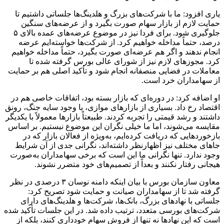
یاری افزود: ما با شرکت‌های بزرگ و هلدینگ‌ها جلساتی داشتیم تا
حمایت لازم از بازار سهام صورت بگیرد و از عرضه‌های سنگین
جلوگیری شود. برای فردا نیز در موضوع عرضه‌های عمده بالای ۵
درصد، حتماً مداخله خواهیم کرد. از شرکت‌ها خواسته‌ایم عرضه
انجام ندهند و اگر هم عرضه‌ای صورت بگیرد، حتماً مداخله خواهیم
کرد. مجوزهای لازم نیز از شورای عالی بورس گرفته شده تا
معاملات در فضایی منصفانه انجام شود و تأکید اصلی هم بر حمایت
از سهامداران خرد است.
او اضافه کرد: در دوره‌ای که بازار بسته بود، اتفاقات خاصی هم در
اقتصاد رخ داد. بسیاری از بازارهای موازی، با وجود سایه جنگ، رونق
داشتند و رشد قیمتی را تجربه کردند. طبیعتاً بازارها معمولاً با یکدیگر
مقایسه می‌شوند، اما ما خیلی نگران این موضوع نیستیم. بر اساس
بازخوردهایی که دریافت کرده‌ایم، به‌ویژه از فعالان بازار که در
جاهای مختلف نیز اظهارنظر داشته‌اند، نگرانی جدی از آن شرایط
وجود ندارد. تنها نگرانی ما این است که برخی سهامداران به‌صورت
هیجانی رفتار نکنند و بعداً از تصمیم‌های خود متضرر نشوند.
معاون سازمان بورس با بیان اینکه دامنه نوسان ۳ درصدی در نظر
گرفته شد تا از سهامداران صیانت و حمایت شود تصریح کرد:
جلساتی با نهادهای بزرگ، بانک‌ها، شرکت‌ها و هلدینگ‌های دارای
شرکت‌های بورسی متعدد، ترتیب داده شد. در این جلسات تأکید شده
است که این نهادها نه تنها از فروش سهام خودداری کنند، بلکه از