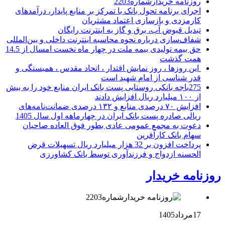
روزنامه خریدارشماره2203
اجرای برنامه تحول بانک با تمرکز بر منابع پایدار، درآمدهای
کارمزدی و بازسازی اعتماد مشتریان
تبدیل قبوض آب، برق و گاز به اینترنت رایگان
شفاف‌سازی درباره نحوه محاسبه اینترنت داخلی و بین‌المللی
حق بیمه تولیدی بیمه ملت در چهار ماه نخست امسال از 14.5
همت گذشت
این روزها ، روز نمایش اقتدار ، اتحاد مقدس ، همبستگی و
قدر شناسی از امام شهید است
275باجه بانکی روستایی پست بانک ایران منابع خود را به بیش
از ۱۰۰ میلیارد ریال افزایش دادند
افزایش ۷۰ درصدی منابع و ۱۳۲ درصدی ضمانت‌نامه‌های
ریالی صادره پست بانک ایران در چهارماهه اول سال 1405
دعوت به مجمع عمومی عادی بطور فوق العاده صاحبان
سهام بانک کارآفرین
پرداخت افزون بر 32 هزار میلیارد ریال تسهیلات قرض
الحسنه ازدواج و فرزندآوری توسط بانک کشاورزی
روزنامه خریدار
17مرداد1405