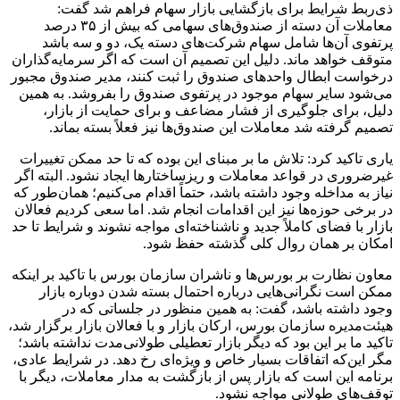
ذی‌ربط شرایط برای بازگشایی بازار سهام فراهم شد گفت:
معاملات آن دسته از صندوق‌های سهامی که بیش از ۳۵ درصد
پرتفوی آن‌ها شامل سهام شرکت‌های دسته یک، دو و سه باشد
متوقف خواهد ماند. دلیل این تصمیم آن است که اگر سرمایه‌گذاران
درخواست ابطال واحدهای صندوق را ثبت کنند، مدیر صندوق مجبور
می‌شود سایر سهام موجود در پرتفوی صندوق را بفروشد. به همین
دلیل، برای جلوگیری از فشار مضاعف و برای حمایت از بازار،
تصمیم گرفته شد معاملات این صندوق‌ها نیز فعلاً بسته بماند.
یاری تاکید کرد: تلاش ما بر مبنای این بوده که تا حد ممکن تغییرات
غیرضروری در قواعد معاملات و ریزساختارها ایجاد نشود. البته اگر
نیاز به مداخله وجود داشته باشد، حتماً اقدام می‌کنیم؛ همان‌طور که
در برخی حوزه‌ها نیز این اقدامات انجام شد. اما سعی کردیم فعالان
بازار با فضای کاملاً جدید و ناشناخته‌ای مواجه نشوند و شرایط تا حد
امکان بر همان روال کلی گذشته حفظ شود.
معاون نظارت بر بورس‌ها و ناشران سازمان بورس با تاکید بر اینکه
ممکن است نگرانی‌هایی درباره احتمال بسته شدن دوباره بازار
وجود داشته باشد، گفت: به همین منظور در جلساتی که در
هیئت‌مدیره سازمان بورس، ارکان بازار و با فعالان بازار برگزار شد،
تاکید ما بر این بود که دیگر بازار تعطیلی طولانی‌مدت نداشته باشد؛
مگر این‌که اتفاقات بسیار خاص و ویژه‌ای رخ دهد. در شرایط عادی،
برنامه این است که بازار پس از بازگشت به مدار معاملات، دیگر با
توقف‌های طولانی مواجه نشود.