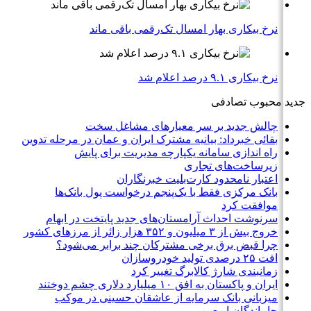
نرخ بیکاری بهار امسال تک‌رقمی باقی ماند
نرخ بیکاری ۹.۱ درصد اعلام شد
جدید
محبوب
تصادفی
چالش جدید بر سر معیارهای مشاغل سخت
بقائی خبرداد: بیانیه مشترک ایران و عمان در مرحله تدوین
راه اندازی سامانه یکپارچه مدیریت برای پایش
زیرساخت‌های تجاری
اعتبار نامحدود کارت‌بلیت خبرنگاران
بانک مرکزی فقط با یک‌‎پنجم درخواست پول بانک‌ها
موافقت کرد
سرنوشت احداث آرامستان‌های جدید پایتخت در ابهام
خروج بیش از ۳ میلیون و ۳۵۲ هزار زائر از مرزهای کشور
چرا قبض برق برخی مشترکان چند برابر می‌شود؟
افت ۲۵ درصدی تولید خودروسازان
زمانبندی شارژ کالابرگ تغییر کرد
ایران و پاکستان به افق ۱۰ میلیارد دلاری چشم دوختند
میزبانی بانک سرمایه از عاشقان حسینی در موکب
جاماندگان اربعین