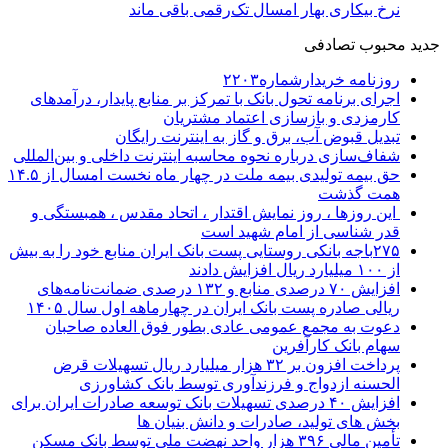
نرخ بیکاری بهار امسال تک‌رقمی باقی ماند
جدید
محبوب
تصادفی
روزنامه خریدارشماره۲۲۰۳
اجرای برنامه تحول بانک با تمرکز بر منابع پایدار، درآمدهای
کارمزدی و بازسازی اعتماد مشتریان
تبدیل قبوض آب، برق و گاز به اینترنت رایگان
شفاف‌سازی درباره نحوه محاسبه اینترنت داخلی و بین‌المللی
حق بیمه تولیدی بیمه ملت در چهار ماه نخست امسال از ۱۴.۵
همت گذشت
این روزها ، روز نمایش اقتدار ، اتحاد مقدس ، همبستگی و
قدر شناسی از امام شهید است
۲۷۵باجه بانکی روستایی پست بانک ایران منابع خود را به بیش
از ۱۰۰ میلیارد ریال افزایش دادند
افزایش ۷۰ درصدی منابع و ۱۳۲ درصدی ضمانت‌نامه‌های
ریالی صادره پست بانک ایران در چهارماهه اول سال ۱۴۰۵
دعوت به مجمع عمومی عادی بطور فوق العاده صاحبان
سهام بانک کارآفرین
پرداخت افزون بر ۳۲ هزار میلیارد ریال تسهیلات قرض
الحسنه ازدواج و فرزندآوری توسط بانک کشاورزی
افزایش ۴۰ درصدی تسهیلات بانک توسعه صادرات ایران برای
بخش های تولید، صادرات و دانش بنیان ها
تأمین مالی ۳۹۶ هزار واحد نهضت ملی توسط بانک مسکن