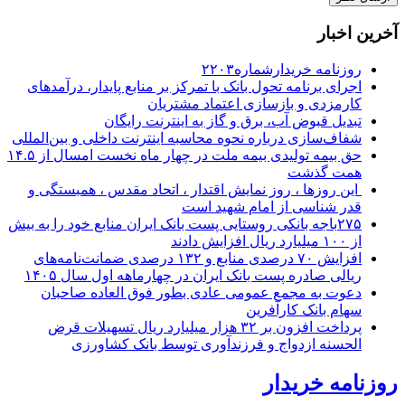
آخرین اخبار
روزنامه خریدارشماره۲۲۰۳
اجرای برنامه تحول بانک با تمرکز بر منابع پایدار، درآمدهای
کارمزدی و بازسازی اعتماد مشتریان
تبدیل قبوض آب، برق و گاز به اینترنت رایگان
شفاف‌سازی درباره نحوه محاسبه اینترنت داخلی و بین‌المللی
حق بیمه تولیدی بیمه ملت در چهار ماه نخست امسال از ۱۴.۵
همت گذشت
این روزها ، روز نمایش اقتدار ، اتحاد مقدس ، همبستگی و
قدر شناسی از امام شهید است
۲۷۵باجه بانکی روستایی پست بانک ایران منابع خود را به بیش
از ۱۰۰ میلیارد ریال افزایش دادند
افزایش ۷۰ درصدی منابع و ۱۳۲ درصدی ضمانت‌نامه‌های
ریالی صادره پست بانک ایران در چهارماهه اول سال ۱۴۰۵
دعوت به مجمع عمومی عادی بطور فوق العاده صاحبان
سهام بانک کارآفرین
پرداخت افزون بر ۳۲ هزار میلیارد ریال تسهیلات قرض
الحسنه ازدواج و فرزندآوری توسط بانک کشاورزی
روزنامه خریدار