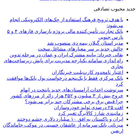
جدید
محبوب
تصادفی
با هدف ترویج فرهنگ استفاده از چک‌های الکترونیکی انجام
می‌شود:
بانک تجارت، تأمین‌کننده مالی پروژه بازسازی فازهای ۴ و ۵
پارس جنوبی
مدیر استان گیلان بیمه دی منصوب شد
چالش جدید بر سر معیارهای مشاغل سخت
بقائی خبرداد: بیانیه مشترک ایران و عمان در مرحله تدوین
راه اندازی سامانه یکپارچه مدیریت برای پایش زیرساخت‌های
تجاری
اعتبار نامحدود کارت‌بلیت خبرنگاران
بانک مرکزی فقط با یک‌‎پنجم درخواست پول بانک‌ها موافقت
کرد
سرنوشت احداث آرامستان‌های جدید پایتخت در ابهام
خروج بیش از ۳ میلیون و ۳۵۲ هزار زائر از مرزهای کشور
چرا قبض برق برخی مشترکان چند برابر می‌شود؟
افت ۲۵ درصدی تولید خودروسازان
زمانبندی شارژ کالابرگ تغییر کرد
ایران و پاکستان به افق ۱۰ میلیارد دلاری چشم دوختند
میزبانی بانک سرمایه از عاشقان حسینی در موکب جاماندگان
اربعین