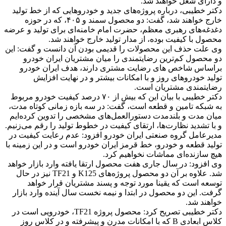
و دارای شغل خواهند شد.
دکتر خطیبی، درباره پروژه‌های جدید و خودروهایی که از خط تولید
خارج خواهند شد، گفت: دو محصول سمند و ۴۰۵، که در حوزه
دغدغه‌های رهبری معظم، حضرت امام خامنه‌ای برای تولید و عرضه
محصول با کیفیت بوده، از مدار تولید خارج خواهند شد.
وی علت حذف این محصولات را قدیمی بودن آن دانست و گفت: این
دو محصول کم‌ترین رضایتمندی را میان مشتریان ایران خودرو
براساس شاخص های رضایت مشتری دارند، هدف ایران خودرو
تولید خودروهای روز و با امکانات بیشتر و در نهایت افزایش
رضایتمندی مشتریان است.
دکتر خطیبی با بیان این که بیش از ۷۰ درصد کیفیت خودرو مربوط
به شبکه تامین و قطعه است، گفت: در سه بازه زمانی کوتاه مدت،
میان مدت و بلندمدت دستورالعمل‌های مشخصی را تدوین کرده‌ایم
و با تشدید نظارت‌ها، ارتقای کیفیت در خطوط تولید را رقم می‌زنیم.
مدیرعامل گروه صنعتی ایران خودرو افزود: عدم رعایت کیفیت در
تولید قطعه و خودرو، خط قرمز ایران خودرو است و در این زمینه با
هیچ سازنده‌‌ای مماشات نخواهیم کرد.
وی افزود: در سال جاری هفت محصول ارتقا یافته وارد بازار خواهد
شد. علاوه بر آن دو محصول پروژه‌های K125 و TF21 نیز در حال
توسعه است که یقینا مورد توجه و پسند مشتریان قرار خواهد
گرفت. این دو محصول در ابتدا و نیمه نخست سال آینده وارد بازار
خواهند شد.
دکتر خطیبی تصریح کرد: محصول پروژه TF21، خودرویی است در
کلاس ابعادی B که با امکانات مدرن و پیشرفته و در کلاس روز