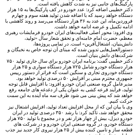
پارکینگ‌های جانبی نیز به شدت کاهش یافته است.
دکتر خطیبی اضافه کرد: عدد خودرو در کف پارکینگ‌ها به ۱۵ هزار
دستگاه خواهد رسید که با اضافه شدن تولید هفته سوم و چهارم
فروردین‌ماه، این عدد به ۳۶ هزار دستگاه می‌رسد و روند کاهشی با
ادامه تکمیل‌ و عرضه ادامه خواهد داشت.
وی افزود: محور اصلی فعالیت‌های ایران خودرو فرمایشات رهبری
معظم، حضرت امام خامنه‌ای و تحقق شعار سال «تولید،
دانش‌بنیان، اشتغال‌آفرین» است. در تمامی پروژه‌ها،
دستورالعمل‌هایی تدوین شده که مبنای آن توجه خاص به نخبگان و
شرکت‌های دانش بنیان است.
دکتر خطیبی گفت: برنامه ایران خودرو برای سال جاری تولید ۷۵۰
هزار دستگاه خودرو شامل ۷۲۵ هزار دستگاه سواری و ۲۵ هزار
دستگاه خودروی تجاری و سنگین است که فراتر از دستور رییس
جمهوری محترم مبنی بر افزایش ۵۰ درصدی تولید خواهد بود.
مدیرعامل گروه صنعتی ایران خودرو افزود: با افزایش قابل توجه
تولید، فرآیند قرعه کشی به عنوان یکی از دغدغه های جامعه رفع
خواهد شد که پیش بینی می شود ظرف سه ماه آینده به این سمت
حرکت کنیم.
وی با بیان این که از محل افزایش تعداد تولید، افزایش اشتغال نیز
محقق خواهد شد، تاکید کرد: با رشد ۳۵۰ درصدی تولید در ایران
خودرو دیزل، بیش از چهار هزار نفر و در مجموع با تولید ۷۵۰ هزار
دستگاه خودرو، در گروه صنعتی ایران خودرو و در شرکت های
قطعه ساز و تامین کننده بیش از ۲۵ هزار نیروی کار جدید نیز جذب