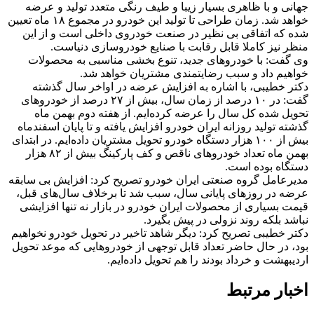
جهانی و با ظاهری بسیار زیبا و طیف رنگی متعدد تولید و عرضه
خواهد شد. زمان طراحی تا تولید این خودرو در مجموع ۱۸ ماه تعیین
شده که اتفاقی بی نظیر در صنعت خودروی داخلی است و از این
منظر نیز کاملا قابل رقابت با صنایع خودروسازی دنیاست.
وی گفت: با خودروهای جدید، تنوع بخشی مناسبی به محصولات
خواهیم داد و سبب رضایتمندی مشتریان خواهد شد.
دکتر خطیبی، با اشاره به افزایش عرضه در اواخر سال گذشته
گفت: در ۱۰ درصد از زمان سال، بیش از ۲۷ درصد از خودروهای
تحویل شده کل سال را عرضه کرده‌ایم. از هفته دوم بهمن ماه
گذشته تولید روزانه ایران خودرو افزایش یافته و تا پایان اسفندماه
بیش از ۱۰۰ هزار دستگاه خودرو تحویل مشتریان داده‌ایم. در ابتدای
بهمن ماه تعداد خودروهای ناقص و کف پارکینگ بیش از ۸۲ هزار
دستگاه بوده است.
مدیرعامل گروه صنعتی ایران خودرو تصریح کرد: افزایش بی سابقه
عرضه در روزهای پایانی سال، سبب شد تا برخلاف سال‌های قبل،
قیمت بسیاری از محصولات ایران خودرو در بازار نه تنها افزایشی
نباشد بلکه روند نزولی در پیش بگیرد.
دکتر خطیبی تصریح کرد: دیگر شاهد تاخیر در تحویل خودرو نخواهیم
بود، در حال حاضر تعداد قابل توجهی از خودروهایی که موعد تحویل
اردیبهشت و خرداد بودند را هم تحویل داده‌ایم.
اخبار مرتبط