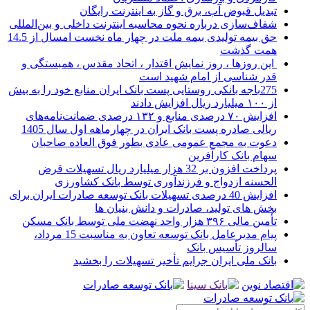
تبدیل قبوض آب، برق و گاز به اینترنت رایگان
شفاف‌سازی درباره نحوه محاسبه اینترنت داخلی و بین‌المللی
حق بیمه تولیدی بیمه ملت در چهار ماه نخست امسال از 14.5
همت گذشت
این روزها ، روز نمایش اقتدار ، اتحاد مقدس ، همبستگی و
قدر شناسی از امام شهید است
275باجه بانکی روستایی پست بانک ایران منابع خود را به بیش
از ۱۰۰ میلیارد ریال افزایش دادند
افزایش ۷۰ درصدی منابع و ۱۳۲ درصدی ضمانت‌نامه‌های
ریالی صادره پست بانک ایران در چهارماهه اول سال 1405
دعوت به مجمع عمومی عادی بطور فوق العاده صاحبان
سهام بانک کارآفرین
پرداخت افزون بر 32 هزار میلیارد ریال تسهیلات قرض
الحسنه ازدواج و فرزندآوری توسط بانک کشاورزی
افزایش 40 درصدی تسهیلات بانک توسعه صادرات ایران برای
بخش های تولید، صادرات و دانش بنیان ها
تأمین مالی ۳۹۶ هزار واحد نهضت ملی توسط بانک مسکن
پیام مدیرعامل بانک توسعه تعاون به مناسبت 15 مرداد،
سالروز تأسیس بانک
بانک ملی ایران جرایم تأخیر تسهیلات را بخشید