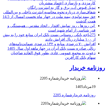
کارمزدی و بازسازی اعتماد مشتریان
تبدیل قبوض آب، برق و گاز به اینترنت رایگان
شفاف‌سازی درباره نحوه محاسبه اینترنت داخلی و بین‌المللی
حق بیمه تولیدی بیمه ملت در چهار ماه نخست امسال از 14.5
همت گذشت
این روزها ، روز نمایش اقتدار ، اتحاد مقدس ، همبستگی و
قدر شناسی از امام شهید است
275باجه بانکی روستایی پست بانک ایران منابع خود را به بیش
از ۱۰۰ میلیارد ریال افزایش دادند
افزایش ۷۰ درصدی منابع و ۱۳۲ درصدی ضمانت‌نامه‌های
ریالی صادره پست بانک ایران در چهارماهه اول سال 1405
دعوت به مجمع عمومی عادی بطور فوق العاده صاحبان
سهام بانک کارآفرین
روزنامه خریدار
19مرداد1405
روزنامه خریدارشماره 2205