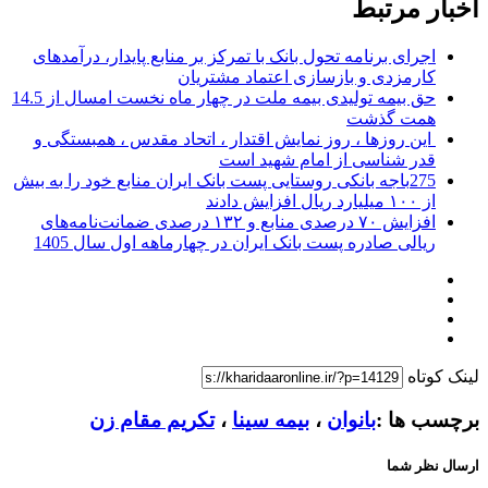
اخبار مرتبط
اجرای برنامه تحول بانک با تمرکز بر منابع پایدار، درآمدهای
کارمزدی و بازسازی اعتماد مشتریان
حق بیمه تولیدی بیمه ملت در چهار ماه نخست امسال از 14.5
همت گذشت
این روزها ، روز نمایش اقتدار ، اتحاد مقدس ، همبستگی و
قدر شناسی از امام شهید است
275باجه بانکی روستایی پست بانک ایران منابع خود را به بیش
از ۱۰۰ میلیارد ریال افزایش دادند
افزایش ۷۰ درصدی منابع و ۱۳۲ درصدی ضمانت‌نامه‌های
ریالی صادره پست بانک ایران در چهارماهه اول سال 1405
لینک کوتاه
برچسب ها :
بانوان
،
بیمه سینا
،
تکریم مقام زن
ارسال نظر شما