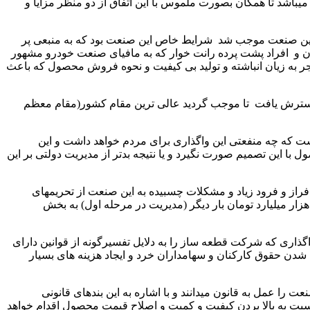
باشد تا همگان بصورت ملموس با این اتفاق از دو منظر مزایا و
به این صنعت موجب شد شرایط خاص این صنعت بود که به منبعی پر
ران و افراد پشت پرده رانت خوار که به مافیای صنعت خودرو مشهور
نجر به زیان انباشته و تولید بی کیفیت و نحوه فروش محصول که باعث
 گسترش یافت تا موجب گردید عالی ترین مقام کشور(مقام معظم
ت که چه منفعتی این واگذاری برای مردم خواهد داشت و این
 این تصمیم صورت نگیرد و یا نتیجه بدتر از مدیریت دولتی بر این
 (خودرو) در سال 58 با نام کنترل منابع صنعتی ایران از سوی دولت وقت ملی اعلام شد. اکنون پس از حدود 45سال با فراز و فرود زیاد و مشکلات چسبیده به این صنعت از تحریمهای
خارجی و مشکلات ارزی گرفته تا نا کارامدی مدیریتی سلیقه ای و رنگی و جناحی دولتی از سود آوری آن سالها به زیان انباشته ای حدود 129هزار میلیارد تومان بار دیگر (مدیریت در مرحله اول) به بخش
ذاری که شرکت قطعه ساز را به دلایل تفسیرگونه از قوانین دارای
 شدن حقوق کارکنان و سهامداران خرد و ایجاد هزینه های بسیار
 را عمل به قانون میدانند و با اشاره به این بندهای قانونی
نسبت به بالا بردن کیفیت و کمیت و اصلاح قیمت محصول اقدام خواهد