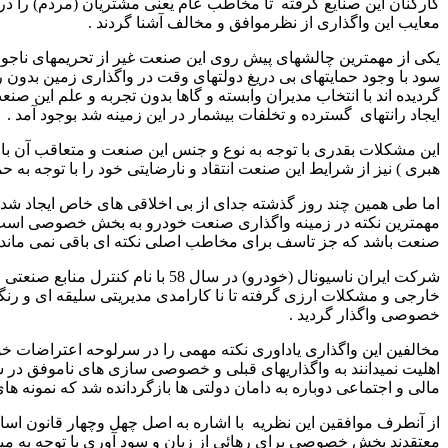
کارکنان این صنایع گرفته تا مخاطب عام یعنی مشتریان (مردم) را د
معایب این واگذاری از نظرموافق و مخالف آشنا گردند .
یکی از مهمترین چالشهای پیش روی این صنعت غیر از تحریمهای ناجوا
سود با وجود حمایتهای بی دریغ دولتهای وقت در واگذاری زمین بدون 
گردیده اند با انتخاب مدیران وابسته و گاها بدون تجربه و علم این 
ایجاد رانتهای گسترده و تخلفات بیشمار در این زمینه شد بوجود آمد .
این مشکلات بقدری با توجه به نوع و جنس این صنعت و متعاقب آن ب
هبری ) نیز از شرایط این صنعت انتقاد و نارضایتی خود را با توجه به حم
اما طی همین چند روز گذشته جدای از بی اخلاقی های خاص ایجاد شده
مهمترین نکته در زمینه واگذاری صنعت خودرو به بخش خصوصی است وگر
صنعت باشد که جز تاسف برای مخاطب اصلی نکته ای باقی نمی ماند 
خصوصی واگذار گردید .
مخالفین این واگذاری یاداوری نکته مهمی را در سرلوحه اعتراضات خو
اهلیت نمیدانند به واگذاریهای قبلی و خصوصی سازی های ناموفق در سا
مالی و اجتماعی دوباره به دامان دولتی ها بازگردانده شد که نمونه ه
از آنطرف موافقین این نظریه با اشاره به اصل چهل وچهار قانون اساسی 
معتقدند بخش خصوصی برای رهائی از زیان و سود آوری با توجه به میزا