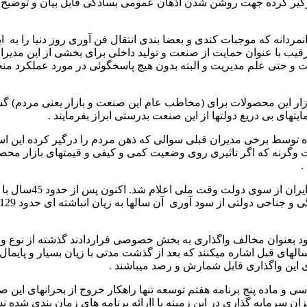
رگیر کرده جهت روشن شدن اذهان عمومی بسادگی قابل بیان و توضیح می
نمردانه که موجبات کندی و بعضا بندی انتقال فن آوری روز دنیا را 
رقیب با عنوان حمایت از صنعت و تولید داخلی برای بخشی از این مدی
صنعت و حتی علم مدیریت و البته بدون هیچ پاسخگوئی در مورد عملکرد م
ازار این محصولات برای (مخاطب عام این صنعت و بازار یعنی مردم)
ایتهای بی دریغ دولتها از این صنعت بدرستی ابراز بفرمایند .
 توسط برخی مدیران قبلی سوالی که ذهن مردم را درگیر کرده این اس
نه که اگر تاثیری روی وضعیت کمی و کیفی و قیمتهای بازار محصول با
.
شرکت ایران ناسیونال
د بعنوان مخالف واگذاری به بخش خصوصی قراردادند گذشته از نوع واگ
لهای قبل اشاره میکنند که بعد از گذشت مدتی با زیان بسیار و پایمال
ای این واگذاری قابل شمارش و رصد میباشند .
و ماده پنج برنامه هفتم توسعه تنها راهکار خروج از بحرانهای این صنعت
ن سرمایه گذاری در این زمینه با اارائه برنامه های زمان بندی شده 