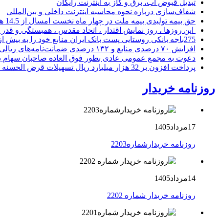
تبدیل قبوض آب، برق و گاز به اینترنت رایگان
شفاف‌سازی درباره نحوه محاسبه اینترنت داخلی و بین‌المللی
حق بیمه تولیدی بیمه ملت در چهار ماه نخست امسال از 14.5 همت گذشت
این روزها ، روز نمایش اقتدار ، اتحاد مقدس ، همبستگی و قد
275باجه بانکی روستایی پست بانک ایران منابع خود را به بیش از ۱۰۰ میلیارد ریال افزایش دادند
افزایش ۷۰ درصدی منابع و ۱۳۲ درصدی ضمانت‌نامه‌های ریالی صادره پست بانک ایران در چهارماهه اول سال 1405
دعوت به مجمع عمومی عادی بطور فوق العاده صاحبان سهام با
پرداخت افزون بر 32 هزار میلیارد ریال تسهیلات قرض الحسنه ازدواج و فرزندآوری توسط بانک کشاورزی
روزنامه خریدار
17مرداد1405
روزنامه خریدارشماره2203
14مرداد1405
روزنامه خریدار شماره 2202