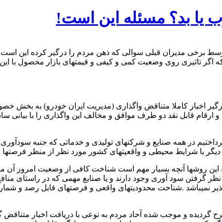
ا بد؟ مسئله این است!
سط برخی مدیران قبلی سوالی که ذهن مردم را درگیر کرده این است ک
ر تاثیری روی وضعیت کمی و کیفی و قیمتهای بازار محصول با این تص
یر اخبار کاملا متناقض واگذاری (مدیریت ایران خودرو) به بخش خصوص
اد و ارقام قابل نقد دو طرف موافق و مخالف این واگذاری را با بیان
رداختیم در همه صنایع و شرکتهای تولیدی و خدماتی که جنبه سودآوری آن
ر با شرایط محیطی و واقعیتهای کشور مورد نظر از منظر فرصتها و تهد
 این روشها آنچه بسیار مهم است شناخت کافی از وضعیت امروز آن مو
 گرفتن سود آوری وجود دارند و یا صنایع مهمی که در راستای منافع
یر نمیباشد .شناخت محدودیتهای واقعی و فرصتهای قابل رصد و شمارش
یده و موجب شده آحاد مردم به نوعی با دریافت اخبار متناقض گاها ب