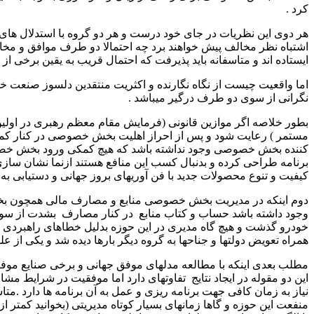
کرد .
هر دوی این نظریات در جای خود درست و هر دو گروه با استدلال های 
اشتباه نظر مخالف پیش خواهند برد چه احتمالا دو طرف موافق و مخالف
ایستاده اند و متاسفانه باید پذیرفت که احتمال قریب به یقین برخی 
اما واقعیت چیست از نگاه نگارنده و اکثریت منتقدین دلسوز صنعت خو
نگرانی از سوی دو طرف درگیر میباشد .
بطور خلاصه اگر موازین قانونی (فرمایش مقام معظم رهبری در اولی
مستمر ) رعایت شود و پس از احراز اهلیت بخش خصوصی در کنار کمکه
کننده بخش خصوصی وجود نداشته باشد که هیچ کمکی ورود بخش خصوصی
برنامه طراحی کرده و بدنبال کسب این منافع هستند ازنما نشان سازی 
کیفیت و تنوع محصولات جدید با فن آوریهای بروز جهانی و دستیابی به 
دوم اینکه در مدیریت بخش خصوصی منابع و مصارف مالی همچون بخش دو
وجود داشته باشد حساب و کتاب منابع در کنار مصارف بشدت از سوی
خودرو گذشت و هیچ گاه مدیری در این حوزه بدلیل خطاهای راهبردی و ت
همراه تعویض دولتها و جناحها به گروه دیگر بارها دیده شد و یکی از
مطلب بعدی اینکه با مطالعه مدلهای موفق جهانی و برخی صنایع موفق
این دو مقوله در ایجاد نتایج تفاوتهای دارد اما موفقیت در شرایط مشا
نیاز به زمان کافی جهت برنامه ریزی و عمل به آن برنامه ها دارد .مت
منفعت این حوزه و گاها زمانهای بسیار کوتاه مدیریتی (بخوانید کمت