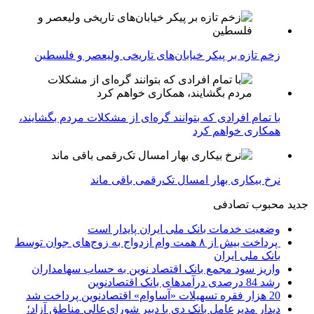
زخم تازه بر پیکر خیابان‌های تاریخی ولیعصر و فلسطین
با تمام افرادی که بتوانند گره‌ای از مشکلات مردم بگشایند،
همکاری خواهم کرد
نرخ بیکاری بهار امسال تک‌رقمی باقی ماند
جدید
محبوب
تصادفی
وضعیت خدمات بانک ملی ایران پایدار است
پرداخت بیش از ۸ همت وام ازدواج به زوج‌های جوان توسط
بانک ملی ایران
واریز سود مجمع بانک اقتصاد نوین به حساب سهامداران
رشد 84 درصدی درآمدهای بانک اقتصادنوین
20 هزار فقره تسهیلات «آساوام» اقتصادنوین پرداخت شد
دیدار مدیرعامل بانک دی با دبیر شورای‌عالی مناطق آزاد؛