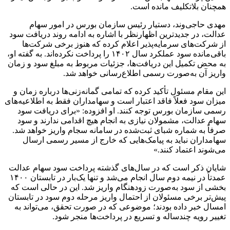
همچنان بلاتکلیف مانده است.
مهدی حاجی‌وند، دستیار رئیس سازمان بورس در امور سهام
عدالت، در جدیدترین اظهارنظر با اشاره به ادامه روند دریافت سود
از شرکت‌های سرمایه‌پذیر اعلام کرده که هنوز برخی شرکت‌ها
باقی‌مانده سود عملکرد سال ۱۴۰۲ را پرداخت نکرده‌اند. به گفته او،
به محض تکمیل این دریافت‌ها، جزئیات مربوط به مبلغ سود و زمان
واریز آن به‌صورت رسمی اطلاع‌رسانی خواهد شد.
این مقام مسئول تأکید کرده که تمامی گمانه‌زنی‌ها درباره زمان و
میزان سود فعلاً فاقد اعتبار است و سهامداران فقط به اطلاعیه‌های
رسمی سازمان بورس توجه کنند. او افزوده: «برای دریافت سود
سهام عدالت، مشمولان نیازی به انجام هیچ اقدامی ندارند و سود
صرفاً به شماره شبای ثبت‌شده در سامانه سجام واریز خواهد شد.
سهامداران نباید به پیامک‌هایی که خارج از مسیر رسمی ارسال
می‌شوند اعتماد کنند.»
شایان ذکر است که در سال‌های گذشته پرداخت سود سهام عدالت
عمدتاً در نیمه دوم سال انجام می‌شد و تنها یک‌بار در تابستان ۱۴۰۰
بخشی از سود به‌صورت زودهنگام واریز شد. این در حالی است که
پیش‌تر برخی مسئولان از احتمال واریز مرحله دوم سود در تابستان
امسال خبر داده بودند؛ موضوعی که در صورت تحقق، می‌تواند به
تغییر رویه چندساله و تسریع در پرداخت‌ها منجر شود.