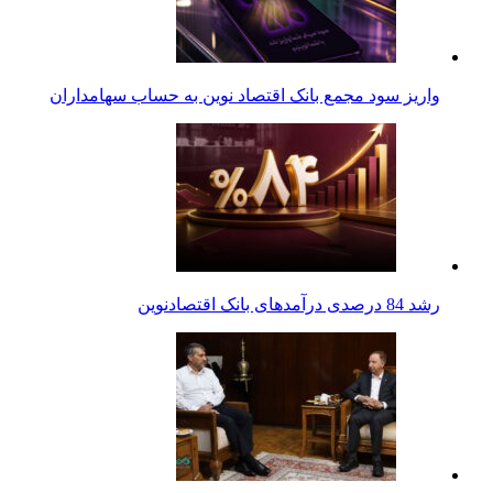
واریز سود مجمع بانک اقتصاد نوین به حساب سهامداران
رشد 84 درصدی درآمدهای بانک اقتصادنوین