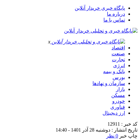
پایگاه خبری خریدار آنلاین
درباره ما
تماس با ما
x
اقتصاد
صنعت
تجارت
انرژی
بانک و بیمه
بورس
سازمان و نهادها
بازار
مسکن
خودرو
فناوری
ارز دیجیتال
کد خبر : 12911
تاریخ انتشار : دوشنبه 28 آذر 1401 - 14:40
چاپ خبر
0 نظر