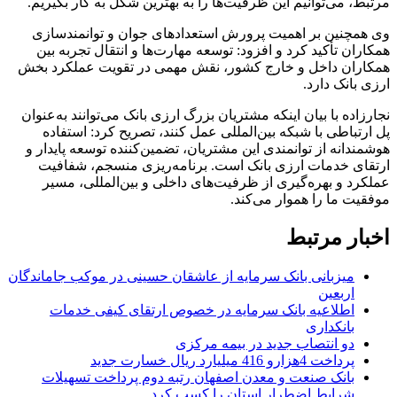
مرتبط، می‌توانیم این ظرفیت‌ها را به بهترین شکل به کار بگیریم.
وی همچنین بر اهمیت پرورش استعدادهای جوان و توانمندسازی
همکاران تأکید کرد و افزود: توسعه مهارت‌ها و انتقال تجربه بین
همکاران داخل و خارج کشور، نقش مهمی در تقویت عملکرد بخش
ارزی بانک دارد.
نجارزاده با بیان اینکه مشتریان بزرگ ارزی بانک می‌توانند به‌عنوان
پل ارتباطی با شبکه بین‌المللی عمل کنند، تصریح کرد: استفاده
هوشمندانه از توانمندی این مشتریان، تضمین‌کننده توسعه پایدار و
ارتقای خدمات ارزی بانک است. برنامه‌ریزی منسجم، شفافیت
عملکرد و بهره‌گیری از ظرفیت‌های داخلی و بین‌المللی، مسیر
موفقیت ما را هموار می‌کند.
اخبار مرتبط
میزبانی بانک سرمایه از عاشقان حسینی در موکب جاماندگان
اربعین
اطلاعیه بانک سرمایه در خصوص ارتقای کیفی خدمات
بانکداری
دو انتصاب جدید در بیمه مركزی
پرداخت 4هزارو 416 میلیارد ریال خسارت جدید
بانک صنعت و معدن اصفهان رتبه دوم پرداخت تسهیلات
شرایط اضطرار استان را کسب کرد