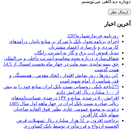
دوباره دیدگاهی می‌نویسم.
آخرین اخبار
روزنامه خریدارشماره2203
اجرای برنامه تحول بانک با تمرکز بر منابع پایدار، درآمدهای
کارمزدی و بازسازی اعتماد مشتریان
تبدیل قبوض آب، برق و گاز به اینترنت رایگان
شفاف‌سازی درباره نحوه محاسبه اینترنت داخلی و بین‌المللی
حق بیمه تولیدی بیمه ملت در چهار ماه نخست امسال از 14.5
همت گذشت
این روزها ، روز نمایش اقتدار ، اتحاد مقدس ، همبستگی و
قدر شناسی از امام شهید است
275باجه بانکی روستایی پست بانک ایران منابع خود را به بیش
از ۱۰۰ میلیارد ریال افزایش دادند
افزایش ۷۰ درصدی منابع و ۱۳۲ درصدی ضمانت‌نامه‌های
ریالی صادره پست بانک ایران در چهارماهه اول سال 1405
دعوت به مجمع عمومی عادی بطور فوق العاده صاحبان
سهام بانک کارآفرین
پرداخت افزون بر 32 هزار میلیارد ریال تسهیلات قرض
الحسنه ازدواج و فرزندآوری توسط بانک کشاورزی