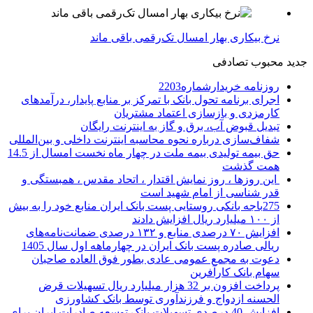
نرخ بیکاری بهار امسال تک‌رقمی باقی ماند
جدید
محبوب
تصادفی
روزنامه خریدارشماره2203
اجرای برنامه تحول بانک با تمرکز بر منابع پایدار، درآمدهای
کارمزدی و بازسازی اعتماد مشتریان
تبدیل قبوض آب، برق و گاز به اینترنت رایگان
شفاف‌سازی درباره نحوه محاسبه اینترنت داخلی و بین‌المللی
حق بیمه تولیدی بیمه ملت در چهار ماه نخست امسال از 14.5
همت گذشت
این روزها ، روز نمایش اقتدار ، اتحاد مقدس ، همبستگی و
قدر شناسی از امام شهید است
275باجه بانکی روستایی پست بانک ایران منابع خود را به بیش
از ۱۰۰ میلیارد ریال افزایش دادند
افزایش ۷۰ درصدی منابع و ۱۳۲ درصدی ضمانت‌نامه‌های
ریالی صادره پست بانک ایران در چهارماهه اول سال 1405
دعوت به مجمع عمومی عادی بطور فوق العاده صاحبان
سهام بانک کارآفرین
پرداخت افزون بر 32 هزار میلیارد ریال تسهیلات قرض
الحسنه ازدواج و فرزندآوری توسط بانک کشاورزی
افزایش 40 درصدی تسهیلات بانک توسعه صادرات ایران برای