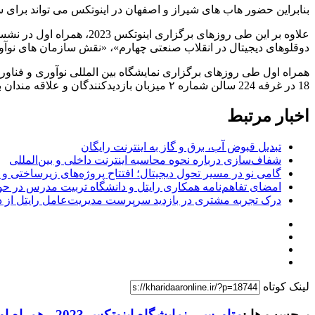
بنابراین حضور هاب های شیراز و اصفهان در اینوتکس می تواند برای س
دوقلوهای دیجیتال در انقلاب صنعتی چهارم»، «نقش سازمان های نوآ
18 در غرفه 224 سالن شماره ۲ میزبان بازدیدکنندگان و علاقه مندان به عرصه فناوری های دیجیتال است.
اخبار مرتبط
تبدیل قبوض آب، برق و گاز به اینترنت رایگان
شفاف‌سازی درباره نحوه محاسبه اینترنت داخلی و بین‌المللی
گامی نو در مسیر تحول دیجیتال؛ افتتاح پروژه‌های زیرساختی و
امضای تفاهم‌نامه همکاری رایتل و دانشگاه تربیت مدرس در 
درک تجربه مشتری در بازدید سرپرست مدیریت‌عامل رایتل از 
لینک کوتاه
برچسب ها :
متاورس
،
نمایشگاه اینوتکس 2023
،
همراه او