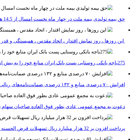
حق بیمه تولیدی بیمه ملت در چهار ماه نخست امسال از 14.5 همت گذشت
این روزها ، روز نمایش اقتدار ، اتحاد مقدس ، همبستگی و قد
275باجه بانکی روستایی پست بانک ایران منابع خود را به بیش از ۱۰۰ میلیارد ریال افزایش دادند
افزایش ۷۰ درصدی منابع و ۱۳۲ درصدی ضمانت‌نامه‌های ریالی صادره پست بانک ایران در چهارماهه اول سال 1405
دعوت به مجمع عمومی عادی بطور فوق العاده صاحبان سهام با
پرداخت افزون بر 32 هزار میلیارد ریال تسهیلات قرض الحسنه ازدواج و فرزندآوری توسط بانک کشاورزی