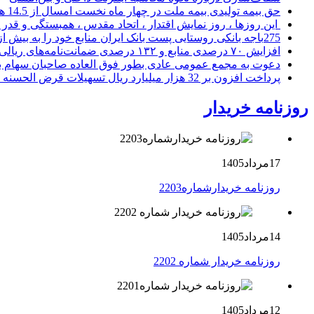
حق بیمه تولیدی بیمه ملت در چهار ماه نخست امسال از 14.5 همت گذشت
این روزها ، روز نمایش اقتدار ، اتحاد مقدس ، همبستگی و قد
275باجه بانکی روستایی پست بانک ایران منابع خود را به بیش از ۱۰۰ میلیارد ریال افزایش دادند
افزایش ۷۰ درصدی منابع و ۱۳۲ درصدی ضمانت‌نامه‌های ریالی صادره پست بانک ایران در چهارماهه اول سال 1405
دعوت به مجمع عمومی عادی بطور فوق العاده صاحبان سهام با
پرداخت افزون بر 32 هزار میلیارد ریال تسهیلات قرض الحسنه ازدواج و فرزندآوری توسط بانک کشاورزی
روزنامه خریدار
17مرداد1405
روزنامه خریدارشماره2203
14مرداد1405
روزنامه خریدار شماره 2202
12مرداد1405