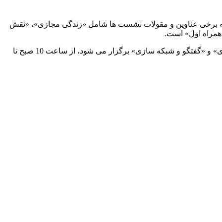
ی «Next Station»، «Stage» و «فروم حکمرانی» مشارکت دارد که برخی عناوین و مقولات نشست ها شامل «زندگی مجازی»، «نقش
همراه اول» است.
همراه اول طی روزهای برگزاری نمایشگاه بین المللی نوآوری و فناوری (اینوتکس) که با اهدافی نظیر «سرمایه گذاری»، «مشارکت و همکاری» و «گفتگو و شبکه سازی» برگزار می شود، از ساعت 10 صبح تا