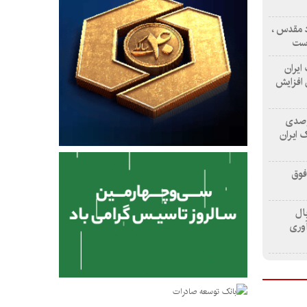
اد مقدس ،
است
 ایران
یلیارد ریال افزایش
صدی منابع و ۱۳۲ درصدی
 ایران
فوق
د ریال
آوری