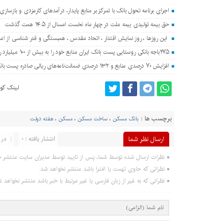
اجرای برنامه تحول بانک با تمرکز بر منابع پایدار، درآمدهای کارمزدی و بازساز
حق بیمه تولیدی بیمه ملت در چهار ماه نخست امسال از ۱۴.۵ همت گذشت
این روزها ، روز نمایش اقتدار ، اتحاد مقدس ، همبستگی و قدر شناسی از ا
۲۷۵باجه بانکی روستایی پست بانک ایران منابع خود را به بیش از ۱۰۰ میلیارد ریال افزایش دادند
افزایش ۷۰ درصدی منابع و ۱۳۲ درصدی ضمانت‌نامه‌های ریالی صادره پست بانک ایران در چهارماهه اول سال ۱۴۰۵
لینک کوت
برچسب ها :
بانک مسکن
،
ساخت مسکن
،
مسکن
،
هفته دولت
ارسال نظر شما
انتشار یافته : ۰
در 
نظرات ارسال شده توسط شما، پس از تایید توسط مدیران سایت منتشر خ
نظراتی که حاوی تهمت یا افترا باشد منتشر نخواهد شد.
نظراتی که به غیر از زبان فارسی یا غیر مرتبط با خبر باشد منتشر نخواهد ش