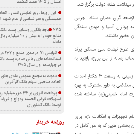
امسال از ۱۴.۵ همت گذشت
امیداشت هفته دولت برگزار شد.
این روزها ، روز نمایش اقتدار ، اتح
سعه گران عمران ستاد اجرایی
همبستگی و قدر شناسی از امام شهید 
ه پردازان آسیا و مهدی سندگل
۲۷۵باجه بانکی روستایی پست بانک
 حضور داشتند.
منابع خود را به بیش از ۱۰۰ م
دادند
اری این نشست که در محل پروژه ۴۹۶ واحدی طرح نهضت ملی مسکن پرند
افزایش ۷۰ در
ب رسانه از این پروژه بازدید به
ضمانت‌نامه‌های ریالی صادره پست بانک
در چهارماهه اول سال ۱۴۰۵
دعوت به مجمع عمومی عادی بطور 
پروژه ۴۹۶ واحدی طرح نهضت ملی واقع در شهر پرند در زمینی به وسعت ۳ هکتار احداث
العاده صاحبان سهام بانک کارآفرین
ی متقاضی به طور مشترک به بهره
پرداخت افزون بر ۳۲ هزار میلیار
رت امام خمینی(ره) ساخته شده
تسهیلات قرض الحسنه ازدواج و فرزند
توسط بانک کشاورزی
م تجهیزات و امکانات لازم برای
روزنامه خریدار
ن بخشی هایی که به طور کامل در