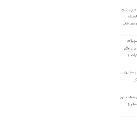
داخت افزون بر ۳۲ هزار میلیارد
لحسنه
توسط بانک
ی تسهیلات
ران برای
رات و
ی ۳۹۶ هزار واحد نهضت
ن
وسعه تعاون
رداد، سالروز