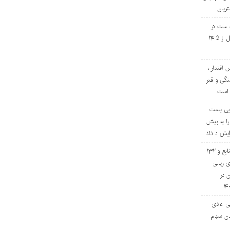
ریان
 ملت در
چهار ماه نخست امسال از ۱۴.۵
 اقتدار ،
گی و قدر
 است
تایی پست
را به بیش
افزایش ۷۰ درصدی منابع و ۱۳۲
 ریالی
ن در
ی عادی
ان سهام