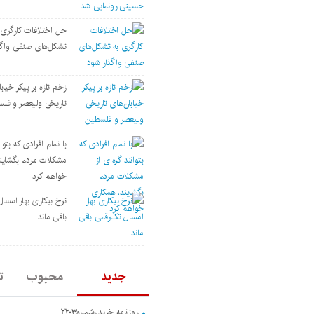
حل اختلافات کارگری 
تشکل‌های صنفی واگذ
زخم تازه بر پیکر خیاب
تاریخی ولیعصر و فل
با تمام افرادی که بتوان
مشکلات مردم بگشاین
خواهم کرد
نرخ بیکاری بهار امسا
باقی ماند
جدید
محبوب
ت
روزنامه خریدارشماره۲۲۰۳