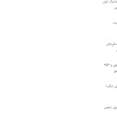
مشترک ایران
ین
لیت
تان‌های
خروج بیش از ۳ میلیون و ۳۵۲
ور
اسه‌ای دیگر با
وی اربعین