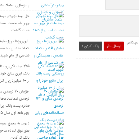
و بازسازی اعتماد مشت
حق بیمه تولیدی بیمه
همت گذشت
این روزها ، روز نمایش
 دیدگاهی
ارسال نظر
پاک کردن !
اتحاد مقدس ، همبست
شناسی از امام شهید
۲۷۵باجه بانکی روس
بانک ایران منابع خود 
از ۱۰۰ میلیارد ریال افزایش دادند
درصدی ضمانت‌نامه‌های
صادره پست بانک ایرا
چهارماهه اول سال ۱۴۰۵
دعوت به مجمع عموم
بطور فوق العاده صاحب
بانک کارآفرین