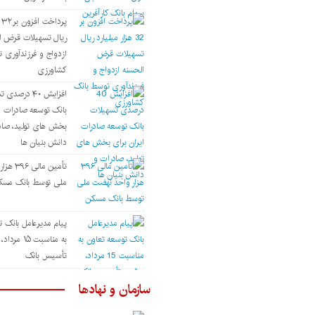
پر
ریال تسهیلات قرض ا
ازدواج و فرزندآوری 
کشاورزی
افزایش ۴۰ درصد
بانک توسعه صادرات ای
بخش های تولید، صاد
دانش بنیان ها
تأمین مال
ملی توسط بانک مسک
پیام مدیرعامل بانک ت
به مناسبت ۱۵ م
تأسیس بانک
سازمان و نهادها