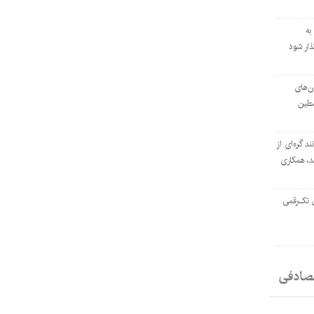
به
ار شود
ان‌های
سطین
ند گره‌ای از
د، همکاری
ل تک‌رقمی
صادفی