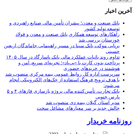
آخرین اخبار
بانك صنعت و معدن؛ پیشران تأمین مالی صنایع راهبردی و
توسعه تولید كشور
راهكارهای توسعه همكاری بانك صنعت و معدن و فولاد
خوزستان بررسی شد
برپایی موکب بانک سینا در مسیر راهپیمایی جاماندگان اربعین
حسینی
تداوم روند باثبات عملکرد مالی بانک پاسارگاد در سال ۱۴۰۵
پرداخت بدون کارت با «پی‌پاد»؛ تجربه‌ای سریع، امن و
هوشمند در خریدهای حضوری
سرپرست اداره كل روابط عمومی بیمه مركزی منصوب شد
با هدف ترویج فرهنگ استفاده از چک‌های الکترونیکی انجام
می‌شود:
بانک تجارت، تأمین‌کننده مالی پروژه بازسازی فازهای ۴ و ۵
پارس جنوبی
مدیر استان گیلان بیمه دی منصوب شد
چالش جدید بر سر معیارهای مشاغل سخت
روزنامه خریدار