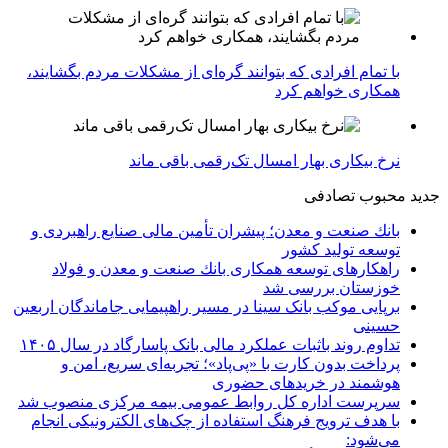
با تمام افرادی که بتوانند گره‌ای از مشکلات مردم بگشایند،
همکاری خواهم کرد
نرخ بیکاری بهار امسال تک‌رقمی باقی ماند
جدید
محبوب
تصادفی
بانك صنعت و معدن؛ پیشران تأمین مالی صنایع راهبردی و
توسعه تولید كشور
راهكارهای توسعه همكاری بانك صنعت و معدن و فولاد
خوزستان بررسی شد
برپایی موکب بانک سینا در مسیر راهپیمایی جاماندگان اربعین
حسینی
تداوم روند باثبات عملکرد مالی بانک پاسارگاد در سال ۱۴۰۵
پرداخت بدون کارت با «پی‌پاد»؛ تجربه‌ای سریع، امن و
هوشمند در خریدهای حضوری
سرپرست اداره كل روابط عمومی بیمه مركزی منصوب شد
با هدف ترویج فرهنگ استفاده از چک‌های الکترونیکی انجام
می‌شود: