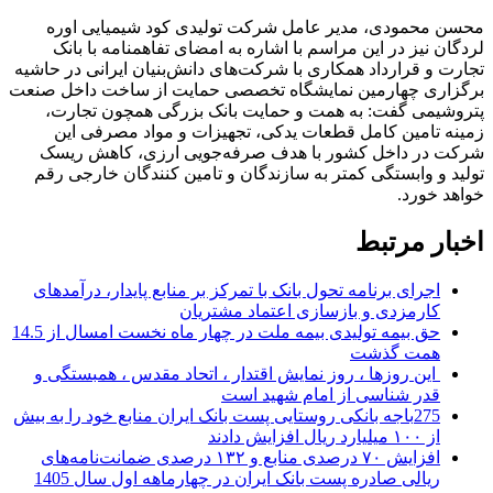
محسن محمودی، مدیر عامل شرکت تولیدی کود شیمیایی اوره
لردگان نیز در این مراسم با اشاره به امضای تفاهمنامه با بانک
تجارت و قرارداد همکاری با شرکت‌های دانش‌بنیان ایرانی در حاشیه
برگزاری ‏چهارمین نمایشگاه تخصصی حمایت از ساخت داخل صنعت
پتروشیمی گفت: به همت و حمایت بانک بزرگی همچون تجارت،
زمینه تامین کامل ‏قطعات یدکی، تجهیزات و مواد مصرفی این
شرکت در داخل کشور با هدف صرفه‌جویی ارزی، کاهش ریسک
تولید و ‏وابستگی کمتر به سازندگان و تامین کنندگان خارجی رقم
خواهد خورد.‏
اخبار مرتبط
اجرای برنامه تحول بانک با تمرکز بر منابع پایدار، درآمدهای
کارمزدی و بازسازی اعتماد مشتریان
حق بیمه تولیدی بیمه ملت در چهار ماه نخست امسال از 14.5
همت گذشت
این روزها ، روز نمایش اقتدار ، اتحاد مقدس ، همبستگی و
قدر شناسی از امام شهید است
275باجه بانکی روستایی پست بانک ایران منابع خود را به بیش
از ۱۰۰ میلیارد ریال افزایش دادند
افزایش ۷۰ درصدی منابع و ۱۳۲ درصدی ضمانت‌نامه‌های
ریالی صادره پست بانک ایران در چهارماهه اول سال 1405