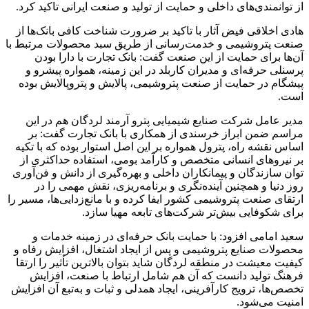
از توانمندی‌های داخلی و حمایت از تولید و صنعت ایرانی تاکید کرد.
هادی اخلاقی فیض آثار با تاکید بر ضرورت شناخت کافی بانک‌ها از
صنعت پتروشیمی و خدمت‌رسانی از طریق سبد محصولات مرتبط با
آن‌ها برای حمایت از این صنعت گفت: بانک تجارت با دارا بودن
پرسنلی حرفه‌ای و مدیران کاربلد در این زمینه، همواره پیشرو و
پیشگام در حمایت از صنعت پتروشیمی، پالایش و پتروپالایش بوده
است.
مدیر عامل شرکت صنایع شیمیایی پترو آرمند لردگان هم در این
مراسم ضمن ابراز خرسندی از همکاری با بانک تجارت گفت: بر
اساس نقشه راه، پترول همواره بر این اصل استوار بوده که با تکیه‌
بر نیروهای انسانی متخصص و کارآمد بومی، استفاده حداکثری از
توان سازندگان و پیمانکاران داخلی و بهره‌گیری از دانش و فن‌آوری
روز دنیا و همچنین آینده‌نگری و برنامه‌ریزی، نقش مهمی را در
ارتقای صنعت پتروشیمی کشور ایفا کرده و با مانع‌زدایی‌ها، مسیر را
برای شکوفایی بیش‌تر شرکت‌های تابعه مهیا سازد.
سعید امامی افزود: با حمایت بانک حرفه‌ای در زمینه خدمات و
محصولات صنایع پتروشیمی و پس از ایجاد اشتغال، افزایش رفاه و
کیفیت معیشت در منطقه لردگان شاید بتوان بالاترین تأثیر را ارتقا
فرهنگ تولید دانست که آن هم شامل ارتباط با صنعت، افزایش
تخصص‌ها، ترویج کارآفرینی، ایجاد همدلی و ثبات و به‌تبع آن افزایش
امنیت می‌شود.