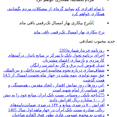
با تمام افرادی که بتوانند گره‌ای از مشکلات مردم بگشایند،
همکاری خواهم کرد
نرخ بیکاری بهار امسال تک‌رقمی باقی ماند
جدید
محبوب
تصادفی
روزنامه خریدارشماره2203
اجرای برنامه تحول بانک با تمرکز بر منابع پایدار، درآمدهای
کارمزدی و بازسازی اعتماد مشتریان
تبدیل قبوض آب، برق و گاز به اینترنت رایگان
شفاف‌سازی درباره نحوه محاسبه اینترنت داخلی و بین‌المللی
حق بیمه تولیدی بیمه ملت در چهار ماه نخست امسال از 14.5
همت گذشت
این روزها ، روز نمایش اقتدار ، اتحاد مقدس ، همبستگی و
قدر شناسی از امام شهید است
275باجه بانکی روستایی پست بانک ایران منابع خود را به بیش
از ۱۰۰ میلیارد ریال افزایش دادند
افزایش ۷۰ درصدی منابع و ۱۳۲ درصدی ضمانت‌نامه‌های
ریالی صادره پست بانک ایران در چهارماهه اول سال 1405
دعوت به مجمع عمومی عادی بطور فوق العاده صاحبان