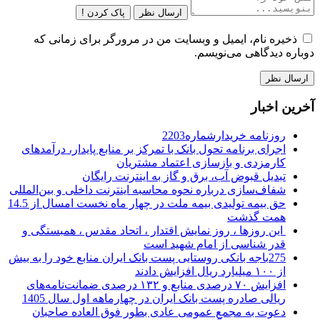
ارسال نظر
پاک کردن !
ذخیره نام، ایمیل و وبسایت من در مرورگر برای زمانی که
دوباره دیدگاهی می‌نویسم.
آخرین اخبار
روزنامه خریدارشماره2203
اجرای برنامه تحول بانک با تمرکز بر منابع پایدار، درآمدهای
کارمزدی و بازسازی اعتماد مشتریان
تبدیل قبوض آب، برق و گاز به اینترنت رایگان
شفاف‌سازی درباره نحوه محاسبه اینترنت داخلی و بین‌المللی
حق بیمه تولیدی بیمه ملت در چهار ماه نخست امسال از 14.5
همت گذشت
این روزها ، روز نمایش اقتدار ، اتحاد مقدس ، همبستگی و
قدر شناسی از امام شهید است
275باجه بانکی روستایی پست بانک ایران منابع خود را به بیش
از ۱۰۰ میلیارد ریال افزایش دادند
افزایش ۷۰ درصدی منابع و ۱۳۲ درصدی ضمانت‌نامه‌های
ریالی صادره پست بانک ایران در چهارماهه اول سال 1405
دعوت به مجمع عمومی عادی بطور فوق العاده صاحبان