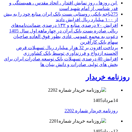
این روزها ، روز نمایش اقتدار ، اتحاد مقدس ، همبستگی و
قدر شناسی از امام شهید است
275باجه بانکی روستایی پست بانک ایران منابع خود را به بیش
از ۱۰۰ میلیارد ریال افزایش دادند
افزایش ۷۰ درصدی منابع و ۱۳۲ درصدی ضمانت‌نامه‌های
ریالی صادره پست بانک ایران در چهارماهه اول سال 1405
دعوت به مجمع عمومی عادی بطور فوق العاده صاحبان
سهام بانک کارآفرین
پرداخت افزون بر 32 هزار میلیارد ریال تسهیلات قرض
الحسنه ازدواج و فرزندآوری توسط بانک کشاورزی
افزایش 40 درصدی تسهیلات بانک توسعه صادرات ایران برای
بخش های تولید، صادرات و دانش بنیان ها
روزنامه خریدار
14مرداد1405
روزنامه خریدار شماره 2202
12مرداد1405