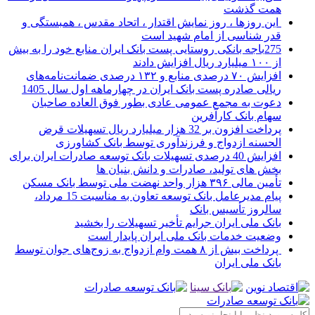
همت گذشت
این روزها ، روز نمایش اقتدار ، اتحاد مقدس ، همبستگی و
قدر شناسی از امام شهید است
275باجه بانکی روستایی پست بانک ایران منابع خود را به بیش
از ۱۰۰ میلیارد ریال افزایش دادند
افزایش ۷۰ درصدی منابع و ۱۳۲ درصدی ضمانت‌نامه‌های
ریالی صادره پست بانک ایران در چهارماهه اول سال 1405
دعوت به مجمع عمومی عادی بطور فوق العاده صاحبان
سهام بانک کارآفرین
پرداخت افزون بر 32 هزار میلیارد ریال تسهیلات قرض
الحسنه ازدواج و فرزندآوری توسط بانک کشاورزی
افزایش 40 درصدی تسهیلات بانک توسعه صادرات ایران برای
بخش های تولید، صادرات و دانش بنیان ها
تأمین مالی ۳۹۶ هزار واحد نهضت ملی توسط بانک مسکن
پیام مدیرعامل بانک توسعه تعاون به مناسبت 15 مرداد،
سالروز تأسیس بانک
بانک ملی ایران جرایم تأخیر تسهیلات را بخشید
وضعیت خدمات بانک ملی ایران پایدار است
پرداخت بیش از ۸ همت وام ازدواج به زوج‌های جوان توسط
بانک ملی ایران