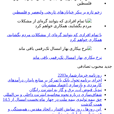
زخم تازه بر پیکر خیابان‌های تاریخی ولیعصر و فلسطین
با تمام افرادی که بتوانند گره‌ای از مشکلات مردم بگشایند،
همکاری خواهم کرد
نرخ بیکاری بهار امسال تک‌رقمی باقی ماند
جدید
محبوب
تصادفی
روزنامه خریدارشماره2203
اجرای برنامه تحول بانک با تمرکز بر منابع پایدار، درآمدهای
کارمزدی و بازسازی اعتماد مشتریان
تبدیل قبوض آب، برق و گاز به اینترنت رایگان
شفاف‌سازی درباره نحوه محاسبه اینترنت داخلی و بین‌المللی
حق بیمه تولیدی بیمه ملت در چهار ماه نخست امسال از 14.5
همت گذشت
این روزها ، روز نمایش اقتدار ، اتحاد مقدس ، همبستگی و
قدر شناسی از امام شهید است