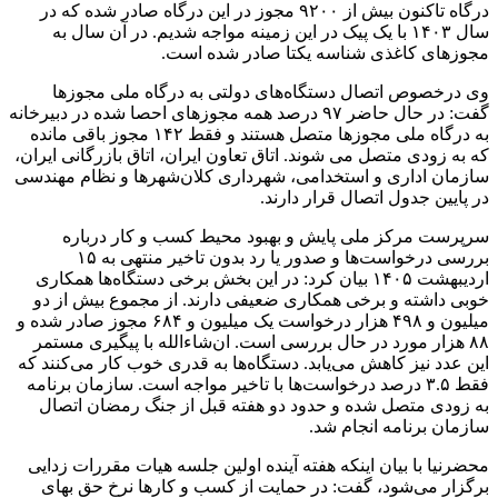
درگاه تاکنون بیش از ۹۲۰۰ مجوز در این درگاه صادر شده که در
سال ۱۴۰۳ با یک پیک در این زمینه مواجه شدیم. در آن سال به
مجوزهای کاغذی شناسه یکتا صادر شده است.
وی درخصوص اتصال دستگاه‌های دولتی به درگاه ملی مجوزها
گفت: در حال حاضر ۹۷ درصد همه مجوزهای احصا شده در دبیرخانه
به درگاه ملی مجوزها متصل هستند و فقط ۱۴۲ مجوز باقی مانده
که به زودی متصل می شوند. اتاق تعاون ایران، اتاق بازرگانی ایران،
سازمان اداری و استخدامی، شهرداری کلان‌شهرها و نظام مهندسی
در پایین جدول اتصال قرار دارند.
سرپرست مرکز ملی پایش و بهبود محیط کسب و کار درباره
بررسی درخواست‌ها و صدور یا رد بدون تاخیر منتهی به ۱۵
اردیبهشت ۱۴۰۵ بیان کرد: در این بخش برخی دستگاه‌ها همکاری
خوبی داشته و برخی همکاری ضعیفی دارند. از مجموع بیش از دو
میلیون و ۴۹۸ هزار درخواست یک میلیون و ۶۸۴ مجوز صادر شده و
۸۸ هزار مورد در حال بررسی است. ان‌شاءالله با پیگیری مستمر
این عدد نیز کاهش می‌یابد. دستگاه‌ها به قدری خوب کار می‌کنند که
فقط ۳.۵ درصد درخواست‌ها با تاخیر مواجه است. سازمان برنامه
به زودی متصل شده و حدود دو هفته قبل از جنگ رمضان اتصال
سازمان برنامه انجام شد.
محضرنیا با بیان اینکه هفته آینده اولین جلسه هیات مقررات زدایی
برگزار می‌شود، گفت: در حمایت از کسب و کارها نرخ حق بهای