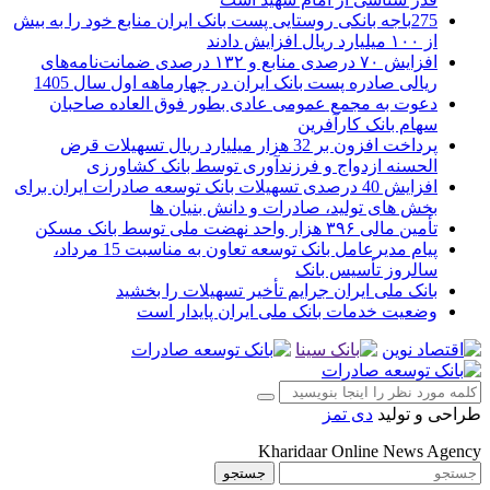
275باجه بانکی روستایی پست بانک ایران منابع خود را به بیش
از ۱۰۰ میلیارد ریال افزایش دادند
افزایش ۷۰ درصدی منابع و ۱۳۲ درصدی ضمانت‌نامه‌های
ریالی صادره پست بانک ایران در چهارماهه اول سال 1405
دعوت به مجمع عمومی عادی بطور فوق العاده صاحبان
سهام بانک کارآفرین
پرداخت افزون بر 32 هزار میلیارد ریال تسهیلات قرض
الحسنه ازدواج و فرزندآوری توسط بانک کشاورزی
افزایش 40 درصدی تسهیلات بانک توسعه صادرات ایران برای
بخش های تولید، صادرات و دانش بنیان ها
تأمین مالی ۳۹۶ هزار واحد نهضت ملی توسط بانک مسکن
پیام مدیرعامل بانک توسعه تعاون به مناسبت 15 مرداد،
سالروز تأسیس بانک
بانک ملی ایران جرایم تأخیر تسهیلات را بخشید
وضعیت خدمات بانک ملی ایران پایدار است
طراحی و تولید
دی تمز
Kharidaar Online News Agency
جستجو