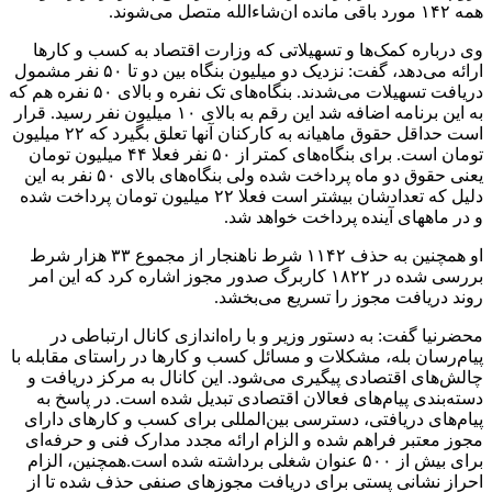
همه ۱۴۲ مورد باقی مانده ان‌شاءالله متصل می‌شوند.
وی درباره کمک‌ها و تسهیلاتی که وزارت اقتصاد به کسب و کارها
ارائه می‌دهد، گفت: نزدیک دو میلیون بنگاه بین دو تا ۵۰ نفر مشمول
دریافت تسهیلات می‌شدند. بنگاه‌های تک نفره و بالای ۵۰ نفره هم که
به این برنامه اضافه شد این رقم به بالای ۱۰ میلیون نفر رسید. قرار
است حداقل حقوق ماهیانه به کارکنان آنها تعلق بگیرد که ۲۲ میلیون
تومان است. برای بنگاه‌های کمتر از ۵۰ نفر فعلا ۴۴ میلیون تومان
یعنی حقوق دو ماه پرداخت شده ولی بنگاه‌های بالای ۵۰ نفر به این
دلیل که تعدادشان بیشتر است فعلا ۲۲ میلیون تومان پرداخت شده
و در ماههای آینده پرداخت خواهد شد.
او همچنین به حذف ۱۱۴۲ شرط ناهنجار از مجموع ۳۳ هزار شرط
بررسی شده در ۱۸۲۲ کاربرگ صدور مجوز اشاره کرد که این امر
روند دریافت مجوز را تسریع می‌بخشد.
محضرنیا گفت: به دستور وزیر و با راه‌اندازی کانال ارتباطی در
پیام‌رسان بله، مشکلات و مسائل کسب و کارها در راستای مقابله با
چالش‌های اقتصادی پیگیری می‌شود. این کانال به مرکز دریافت و
دسته‌بندی پیام‌های فعالان اقتصادی تبدیل شده است. در پاسخ به
پیام‌های دریافتی، دسترسی بین‌المللی برای کسب و کارهای دارای
مجوز معتبر فراهم شده و الزام ارائه مجدد مدارک فنی و حرفه‌ای
برای بیش از ۵۰۰ عنوان شغلی برداشته شده است.همچنین، الزام
احراز نشانی پستی برای دریافت مجوزهای صنفی حذف شده تا از