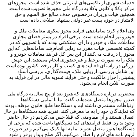
خدمات شهری از تاکسی‌های اینترنتی حذف شده است. مجوزهای
مرکز وکلا و کانون وکلا به درگاه ملی مجوزها تصویب شده است.
همچنین هیات وزیران درخصوص حذف مبالغ حق السهم و حق
الامتیاز در حوزه پست غیر دولتی پیشهاد اصلاحی داده است.
وی اعلام کرد: ساماندهی فرآیند مجوز سکوی معاملات ملک و
خودرو نیز انجام شده است. برخی افراد در بستر فضای مجازی
معاملات ملک و خودرو دارای مشکلاتی بودند که با تصویبی که در
کمیته تخصصی هیات مقررات زدایی انجام شد سامانه‌هایی که این
مجوز را دریافت می‌کنند از این پس کل فرآیند معاملات خودرو و
ملک را به صورت برخط و غیرحضوری انجام می‌دهند. این جهش
بزرگی در راستای فعالیت‌های کسب و کار برخط کشور بوده است.
این شامل بررسی، ارزیابی ملک، قیمت‌گذاری، بررسی اسناد
پیشینی، احراز مالکیت و حتی فرآیند تسویه مالی در این فرآیند به
صورت آنلاین انجام می‌شود.
محضرنیا درباره دستگاه‌های که هنوز بعد از پنج سال به درگاه ملی
صدور مجوزها متصل نشده‌اند، گفت: ما با تمامی دستگاه‌ها
ارتباطات مستمری داشته ایم و دستگاه‌ها طبق قانون موظف بودند
که نمایندگان خود را به ما معرفی کنند. تقریبا همه‌ دستگاه‌ها در حال
اتصال هستند و آن مقاومتی که قبلا حس می‌کردیم در حال حاضر
وجود ندارد. فقط فرآیندهای کند دستگاهها باعث شده که برخی از
دستگاه‌ها هنوز متصل نشوند. ما به آنها کمک می‌کنیم و در صورت
لزوم نامه های لازم را صادر می‌کنیم. اگر صلح پایدار برقرار شود