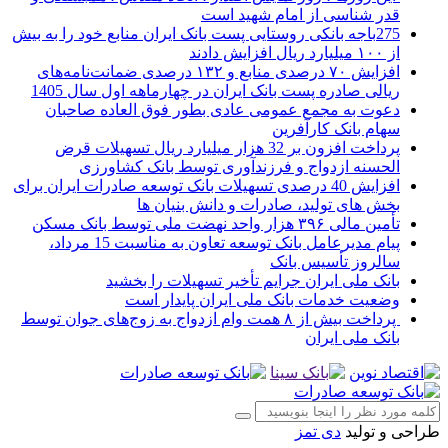
قدر شناسی از امام شهید است
275باجه بانکی روستایی پست بانک ایران منابع خود را به بیش
از ۱۰۰ میلیارد ریال افزایش دادند
افزایش ۷۰ درصدی منابع و ۱۳۲ درصدی ضمانت‌نامه‌های
ریالی صادره پست بانک ایران در چهارماهه اول سال 1405
دعوت به مجمع عمومی عادی بطور فوق العاده صاحبان
سهام بانک کارآفرین
پرداخت افزون بر 32 هزار میلیارد ریال تسهیلات قرض
الحسنه ازدواج و فرزندآوری توسط بانک کشاورزی
افزایش 40 درصدی تسهیلات بانک توسعه صادرات ایران برای
بخش های تولید، صادرات و دانش بنیان ها
تأمین مالی ۳۹۶ هزار واحد نهضت ملی توسط بانک مسکن
پیام مدیرعامل بانک توسعه تعاون به مناسبت 15 مرداد،
سالروز تأسیس بانک
بانک ملی ایران جرایم تأخیر تسهیلات را بخشید
وضعیت خدمات بانک ملی ایران پایدار است
پرداخت بیش از ۸ همت وام ازدواج به زوج‌های جوان توسط
بانک ملی ایران
طراحی و تولید
دی تمز