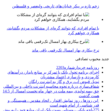
زخم تازه بر پیکر خیابان‌های تاریخی ولیعصر و فلسطین
با تمام افرادی که بتوانند گره‌ای از مشکلات مردم بگشایند،
همکاری خواهم کرد
نرخ بیکاری بهار امسال تک‌رقمی باقی ماند
جدید
محبوب
تصادفی
روزنامه خریدارشماره2203
اجرای برنامه تحول بانک با تمرکز بر منابع پایدار، درآمدهای
کارمزدی و بازسازی اعتماد مشتریان
تبدیل قبوض آب، برق و گاز به اینترنت رایگان
شفاف‌سازی درباره نحوه محاسبه اینترنت داخلی و بین‌المللی
حق بیمه تولیدی بیمه ملت در چهار ماه نخست امسال از 14.5
همت گذشت
این روزها ، روز نمایش اقتدار ، اتحاد مقدس ، همبستگی و
قدر شناسی از امام شهید است
275باجه بانکی روستایی پست بانک ایران منابع خود را به بیش