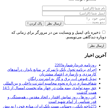
ارسال نظر
پاک کردن !
ذخیره نام، ایمیل و وبسایت من در مرورگر برای زمانی که
دوباره دیدگاهی می‌نویسم.
آخرین اخبار
روزنامه خریدارشماره2203
اجرای برنامه تحول بانک با تمرکز بر منابع پایدار، درآمدهای
کارمزدی و بازسازی اعتماد مشتریان
تبدیل قبوض آب، برق و گاز به اینترنت رایگان
شفاف‌سازی درباره نحوه محاسبه اینترنت داخلی و بین‌المللی
حق بیمه تولیدی بیمه ملت در چهار ماه نخست امسال از 14.5
همت گذشت
این روزها ، روز نمایش اقتدار ، اتحاد مقدس ، همبستگی و
قدر شناسی از امام شهید است
275باجه بانکی روستایی پست بانک ایران منابع خود را به بیش