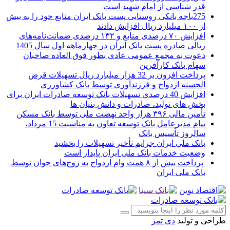
قدر شناسی از امام شهید است
275باجه بانکی روستایی پست بانک ایران منابع خود را به بیش
از ۱۰۰ میلیارد ریال افزایش دادند
افزایش ۷۰ درصدی منابع و ۱۳۲ درصدی ضمانت‌نامه‌های
ریالی صادره پست بانک ایران در چهارماهه اول سال 1405
دعوت به مجمع عمومی عادی بطور فوق العاده صاحبان
سهام بانک کارآفرین
پرداخت افزون بر 32 هزار میلیارد ریال تسهیلات قرض
الحسنه ازدواج و فرزندآوری توسط بانک کشاورزی
افزایش 40 درصدی تسهیلات بانک توسعه صادرات ایران برای
بخش های تولید، صادرات و دانش بنیان ها
تأمین مالی ۳۹۶ هزار واحد نهضت ملی توسط بانک مسکن
پیام مدیرعامل بانک توسعه تعاون به مناسبت 15 مرداد،
سالروز تأسیس بانک
بانک ملی ایران جرایم تأخیر تسهیلات را بخشید
وضعیت خدمات بانک ملی ایران پایدار است
پرداخت بیش از ۸ همت وام ازدواج به زوج‌های جوان توسط
بانک ملی ایران
طراحی و تولید
دی تمز