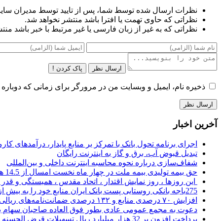
نظرات ارسال شده توسط شما، پس از تایید توسط مدیران سای
نظراتی که حاوی تهمت یا افترا باشد منتشر نخواهد شد.
نظراتی که به غیر از زبان فارسی یا غیر مرتبط با خبر باشد منت
ارسال نظر
پاک کردن !
ذخیره نام، ایمیل و وبسایت من در مرورگر برای زمانی که دوباره 
آخرین اخبار
اجرای برنامه تحول بانک با تمرکز بر منابع پایدار، درآمدهای ک
تبدیل قبوض آب، برق و گاز به اینترنت رایگان
شفاف‌سازی درباره نحوه محاسبه اینترنت داخلی و بین‌المللی
حق بیمه تولیدی بیمه ملت در چهار ماه نخست امسال از 14.5 همت گذشت
این روزها ، روز نمایش اقتدار ، اتحاد مقدس ، همبستگی و قد
275باجه بانکی روستایی پست بانک ایران منابع خود را به بیش از ۱۰۰ میلیارد ریال افزایش دادند
افزایش ۷۰ درصدی منابع و ۱۳۲ درصدی ضمانت‌نامه‌های ریالی صادره پست بانک ایران در چهارماهه اول سال 1405
دعوت به مجمع عمومی عادی بطور فوق العاده صاحبان سهام با
پرداخت افزون بر 32 هزار میلیارد ریال تسهیلات قرض الحسنه ازدواج و فرزندآوری توسط بانک کشاورزی