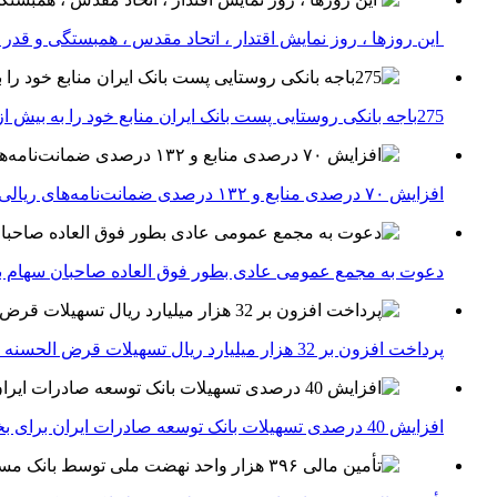
این روزها ، روز نمایش اقتدار ، اتحاد مقدس ، همبستگی و قد
275باجه بانکی روستایی پست بانک ایران منابع خود را به بیش از ۱۰۰ میلیارد ریال افزایش دادند
افزایش ۷۰ درصدی منابع و ۱۳۲ درصدی ضمانت‌نامه‌های ریالی صادره پست بانک ایران در چهارماهه اول سال 1405
دعوت به مجمع عمومی عادی بطور فوق العاده صاحبان سهام با
پرداخت افزون بر 32 هزار میلیارد ریال تسهیلات قرض الحسنه ازدواج و فرزندآوری توسط بانک کشاورزی
افزایش 40 درصدی تسهیلات بانک توسعه صادرات ایران برای بخش های تولید، صادرات و دانش بنیان ها