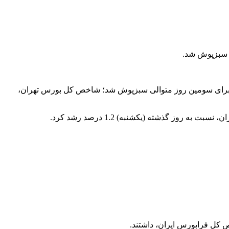
رشد 36 هزار و 871 واحدی در ارتفاع 2 میلیون و 126 هزار و 289 واحدی قرار گرفت و برای سومین روز متوالی سبزپوش شد؛ شاخص کل بورس تهران،
ص کل فرابورس ایران، داشتند.