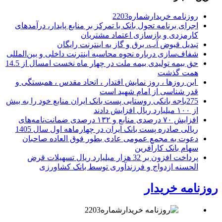
روزنامه خریدارشماره2203
اجرای برنامه تحول بانک با تمرکز بر منابع پایدار، درآمدهای
کارمزدی و بازسازی اعتماد مشتریان
تبدیل قبوض آب، برق و گاز به اینترنت رایگان
شفاف‌سازی درباره نحوه محاسبه اینترنت داخلی و بین‌المللی
حق بیمه تولیدی بیمه ملت در چهار ماه نخست امسال از 14.5
همت گذشت
این روزها ، روز نمایش اقتدار ، اتحاد مقدس ، همبستگی و
قدر شناسی از امام شهید است
275باجه بانکی روستایی پست بانک ایران منابع خود را به بیش
از ۱۰۰ میلیارد ریال افزایش دادند
افزایش ۷۰ درصدی منابع و ۱۳۲ درصدی ضمانت‌نامه‌های
ریالی صادره پست بانک ایران در چهارماهه اول سال 1405
دعوت به مجمع عمومی عادی بطور فوق العاده صاحبان
سهام بانک کارآفرین
پرداخت افزون بر 32 هزار میلیارد ریال تسهیلات قرض
الحسنه ازدواج و فرزندآوری توسط بانک کشاورزی
روزنامه خریدار