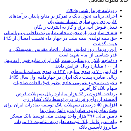
جدید
محبوب
تصادفی
روزنامه خریدارشماره2203
اجرای برنامه تحول بانک با تمرکز بر منابع پایدار، درآمدهای
کارمزدی و بازسازی اعتماد مشتریان
تبدیل قبوض آب، برق و گاز به اینترنت رایگان
شفاف‌سازی درباره نحوه محاسبه اینترنت داخلی و بین‌المللی
حق بیمه تولیدی بیمه ملت در چهار ماه نخست امسال از 14.5
همت گذشت
این روزها ، روز نمایش اقتدار ، اتحاد مقدس ، همبستگی و
قدر شناسی از امام شهید است
275باجه بانکی روستایی پست بانک ایران منابع خود را به بیش
از ۱۰۰ میلیارد ریال افزایش دادند
افزایش ۷۰ درصدی منابع و ۱۳۲ درصدی ضمانت‌نامه‌های
ریالی صادره پست بانک ایران در چهارماهه اول سال 1405
دعوت به مجمع عمومی عادی بطور فوق العاده صاحبان
سهام بانک کارآفرین
پرداخت افزون بر 32 هزار میلیارد ریال تسهیلات قرض
الحسنه ازدواج و فرزندآوری توسط بانک کشاورزی
افزایش 40 درصدی تسهیلات بانک توسعه صادرات ایران برای
بخش های تولید، صادرات و دانش بنیان ها
تأمین مالی ۳۹۶ هزار واحد نهضت ملی توسط بانک مسکن
پیام مدیرعامل بانک توسعه تعاون به مناسبت 15 مرداد،
سالروز تأسیس بانک