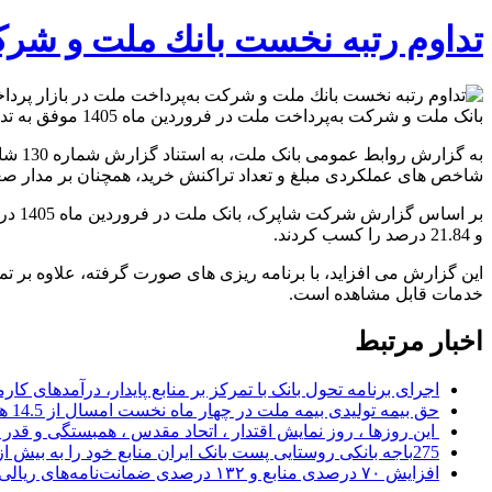
تداوم رتبه نخست بانك ملت و شركت
بانک ملت و شرکت به‌پرداخت ملت در فروردین ماه 1405 موفق به تداوم صدرنشینی در شاخص های عملکردی تعداد و مبلغ تراکنش خرید در حوزه پرداخت دیجیتال کشور شدند.
شاخص های عملکردی مبلغ و تعداد تراکنش خرید، همچنان بر مدار صعود
و 21.84 درصد را کسب کردند.
این گزارش می افزاید، با برنامه ریزی های صورت گرفته، علاوه بر تم
خدمات قابل مشاهده است.
اخبار مرتبط
اجرای برنامه تحول بانک با تمرکز بر منابع پایدار، درآمدهای ک
حق بیمه تولیدی بیمه ملت در چهار ماه نخست امسال از 14.5 همت گذشت
این روزها ، روز نمایش اقتدار ، اتحاد مقدس ، همبستگی و قد
275باجه بانکی روستایی پست بانک ایران منابع خود را به بیش از ۱۰۰ میلیارد ریال افزایش دادند
افزایش ۷۰ درصدی منابع و ۱۳۲ درصدی ضمانت‌نامه‌های ریالی صادره پست بانک ایران در چهارماهه اول سال 1405