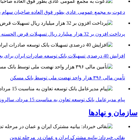
دعوت به مجمع عمومی عادی بطور فوق العاده صاحبان سهام با
پرداخت افزون بر 32 هزار میلیارد ریال تسهیلات قرض الحسنه ازدواج و فرزندآوری توسط بانک کشاورزی
افزایش 40 درصدی تسهیلات بانک توسعه صادرات ایران برای بخش های تولید، صادرات و دانش بنیان ها
تأمین مالی ۳۹۶ هزار واحد نهضت ملی توسط بانک مسکن
پیام مدیرعامل بانک توسعه تعاون به مناسبت 15 مرداد، سالروز تأسیس بانک
سازمان و نهادها
بقائی خبرداد: بیانیه مشترک ایران و عمان در مرحله تدوین