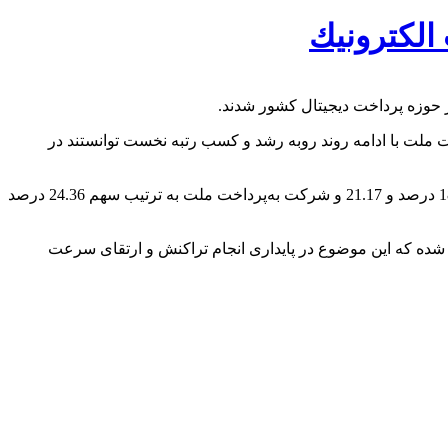
الكترونیك
 شاپرک مربوط به مقطع فروردین ماه 1405، بانک ملت و شرکت به‌پرداخت ملت با ادامه روند روبه رشد و کسب رتبه نخست توانستند در
بر اساس گزارش شرکت شاپرک، بانک ملت در فروردین ماه 1405 در شاخص های سهم‌درصد مبلغ و تعداد تراکنش خرید به ترتیب سهم 18.93 درصد و 21.17 و شرکت به‌پرداخت ملت به ترتیب سهم 24.36 درصد
ه شده که این موضوع در پایداری انجام تراکنش و ارتقای سرعت