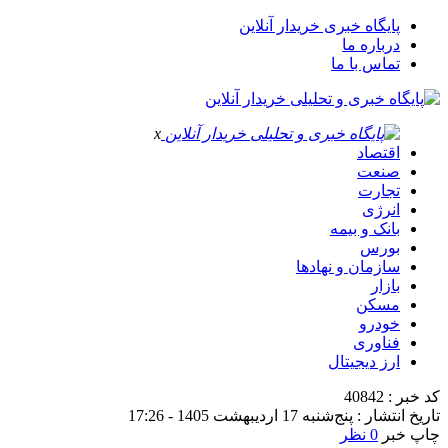
پایگاه خبری خریدار آنلاین
درباره ما
تماس با ما
x
اقتصاد
صنعت
تجارت
انرژی
بانک و بیمه
بورس
سازمان و نهادها
بازار
مسکن
خودرو
فناوری
ارز دیجیتال
کد خبر : 40842
تاریخ انتشار : پنج‌شنبه 17 اردیبهشت 1405 - 17:26
چاپ خبر
0 نظر