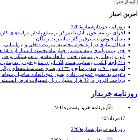
آخرین اخبار
روزنامه خریدارشماره2203
اجرای برنامه تحول بانک با تمرکز بر منابع پایدار، درآمدهای ک
تبدیل قبوض آب، برق و گاز به اینترنت رایگان
شفاف‌سازی درباره نحوه محاسبه اینترنت داخلی و بین‌المللی
حق بیمه تولیدی بیمه ملت در چهار ماه نخست امسال از 14.5 همت گذشت
این روزها ، روز نمایش اقتدار ، اتحاد مقدس ، همبستگی و قد
275باجه بانکی روستایی پست بانک ایران منابع خود را به بیش از ۱۰۰ میلیارد ریال افزایش دادند
افزایش ۷۰ درصدی منابع و ۱۳۲ درصدی ضمانت‌نامه‌های ریالی صادره پست بانک ایران در چهارماهه اول سال 1405
دعوت به مجمع عمومی عادی بطور فوق العاده صاحبان سهام با
پرداخت افزون بر 32 هزار میلیارد ریال تسهیلات قرض الحسنه ازدواج و فرزندآوری توسط بانک کشاورزی
روزنامه خریدار
17مرداد1405
روزنامه خریدارشماره2203