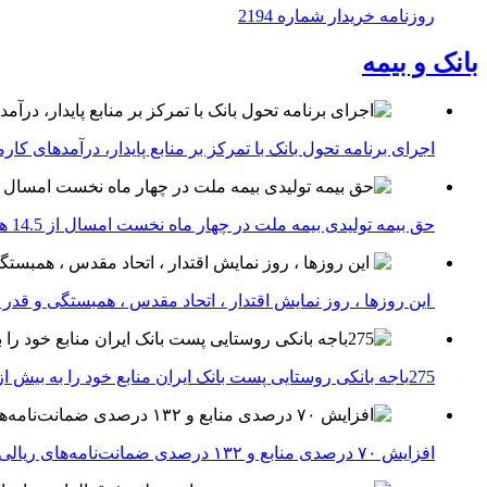
روزنامه خریدار شماره 2194
بانک و بیمه
اجرای برنامه تحول بانک با تمرکز بر منابع پایدار، درآمدهای ک
حق بیمه تولیدی بیمه ملت در چهار ماه نخست امسال از 14.5 همت گذشت
این روزها ، روز نمایش اقتدار ، اتحاد مقدس ، همبستگی و قد
275باجه بانکی روستایی پست بانک ایران منابع خود را به بیش از ۱۰۰ میلیارد ریال افزایش دادند
افزایش ۷۰ درصدی منابع و ۱۳۲ درصدی ضمانت‌نامه‌های ریالی صادره پست بانک ایران در چهارماهه اول سال 1405