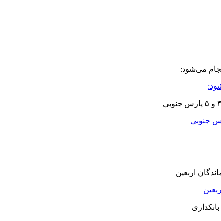
ود:
بعین