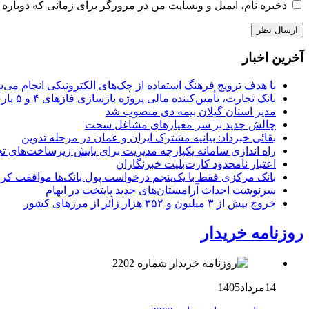
ذخیره نام، ایمیل و وبسایت من در مرورگر برای زمانی که دوباره 
آخرین اخبار
با هدف ترویج فرهنگ استفاده از چک‌های الکترونیکی انجام می‌ش
بانک تجارت، تأمین‌کننده مالی پروژه بازسازی فازهای ۴ و ۵ پارس جنوبی
مدیر استان گیلان بیمه دی منصوب شد
چالش جدید بر سر معیارهای مشاغل سخت
بقائی خبرداد: بیانیه مشترک ایران و عمان در مرحله تدوین
راه اندازی سامانه یکپارچه مدیریت برای پایش زیرساخت‌های ت
اعتبار نامحدود کارت‌بلیت خبرنگاران
بانک مرکزی فقط با یک‌‎پنجم درخواست پول بانک‌ها موافقت کرد
سرنوشت احداث آرامستان‌های جدید پایتخت در ابهام
خروج بیش از ۳ میلیون و ۳۵۲ هزار زائر از مرزهای کشور
روزنامه خریدار
14مرداد1405