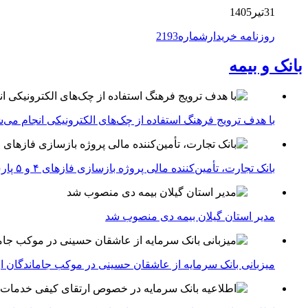
31تیر1405
روزنامه خریدارشماره2193
بانک و بیمه
با هدف ترویج فرهنگ استفاده از چک‌های الکترونیکی انجام می‌ش
بانک تجارت، تأمین‌کننده مالی پروژه بازسازی فازهای ۴ و ۵ پارس جنوبی
مدیر استان گیلان بیمه دی منصوب شد
میزبانی بانک سرمایه از عاشقان حسینی در موکب جاماندگان ار