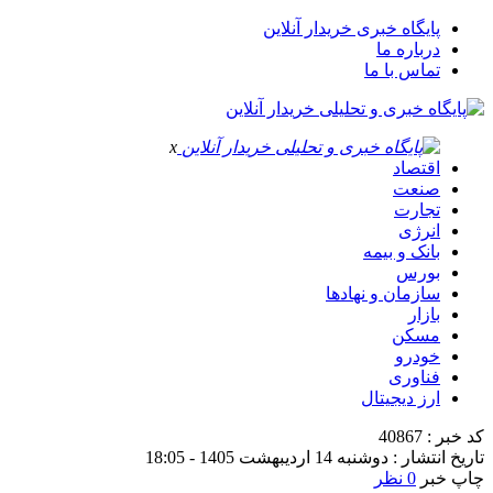
پایگاه خبری خریدار آنلاین
درباره ما
تماس با ما
x
اقتصاد
صنعت
تجارت
انرژی
بانک و بیمه
بورس
سازمان و نهادها
بازار
مسکن
خودرو
فناوری
ارز دیجیتال
کد خبر : 40867
تاریخ انتشار : دوشنبه 14 اردیبهشت 1405 - 18:05
چاپ خبر
0 نظر