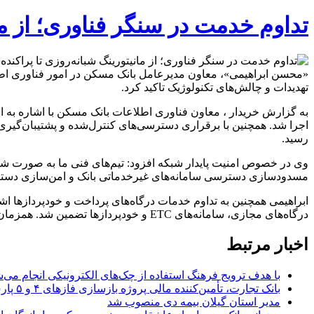
تداوم خدمت در سنگر فناوری؛ از م
«محسن ابراهیمی»، معاون مدیرعامل بانک مسکن در امور فناوری اطلا
تهدیدات و چالش‌های تکنولوژیک تاکید کرد.
به گزارش خریدار ، معاون فناوری اطلاعات بانک مسکن با اشاره به ا
اجرا شد. همچنین با برقراری دسترسی‌های کنترل‌شده و پشتیبان‌گیری 
رسید.
وی در خصوص امنیت پایدار شبکه افزود: تیم‌های فنی ما به صورت شب
مسدودسازی دسترسی سامانه‌های غیرخدماتی بانک و امن‌سازی دسترسی‌ها بر بستر HTTPS از جمله اقدامات 
ابراهیمی همچنین به تداوم خدمات درگاه‌های پرداخت و خودپردازها اش
درگاه‌های مجازی، سامانه‌های ETC و خودپردازها تضمین شد. همزمان، فرآیند حذف سامانه‌های قدیمی و ارتقای نرم‌افزارهای بانک با فناوری‌های به‌روز برای کاهش آسیب‌پذیری‌ها با قوت دنبال شده است.
اخبار مرتبط
با هدف ترویج فرهنگ استفاده از چک‌های الکترونیکی انجام می‌ش
بانک تجارت، تأمین‌کننده مالی پروژه بازسازی فازهای ۴ و ۵ پارس جنوبی
مدیر استان گیلان بیمه دی منصوب شد