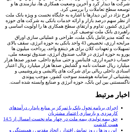
شرکت ها دیدار کرد و آخرین وضعیت همکاری ها، نیازمندی ها و
توسعه سطح تعاملات را بررسی کرد.
فرخ نژاد در این دیدارها با اشاره به جایگاه نخست و ویژه بانک ملت
از نظر سهم درصد بازار و ارائه خدمات بانکی به شرکت های حوزه
انرژی کشور، تداوم و ارتقای سطح همکاری ها را اولویت اساسی و
راهبردی بانک ملت توصیف کرد.
به گفته مدیرعامل بانک ملت، طراحی و عملیاتی سازی اوراق
مرابحه ارزی، تخصیص 43 واحد بانکی به حوزه انرژی، سقف بالای
تسهیلات و تعهدات کلان برای هر ذینفع واحد، پرداخت میلیون ها
یورو به حوزه انرژی در قالب صندوق انرژی، صندوق توسعه ملی،
حساب ذخیره ارزی، فاینانس و حتی منابع داخلی، صدور صدها هزار
میلیارد ریال ضمانت نامه و گشایش صدها هزار میلیارد ریال اعتبار
اسنادی داخلی ریالی برای شرکت های پالایشی و پتروشیمی و
پشتیبانی از سامانه هوشمند سوخت کشور، موجب پیوندی
ناگسستنی بین این بانک، حوزه انرژی و صنایع وابسته شده است.
اخبار مرتبط
اجرای برنامه تحول بانک با تمرکز بر منابع پایدار، درآمدهای
کارمزدی و بازسازی اعتماد مشتریان
حق بیمه تولیدی بیمه ملت در چهار ماه نخست امسال از 14.5
همت گذشت
این روزها ، روز نمایش اقتدار ، اتحاد مقدس ، همبستگی و