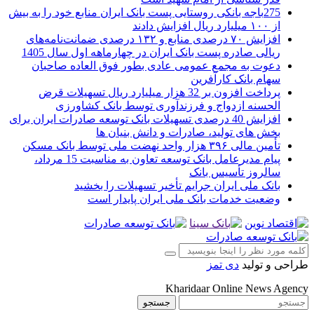
275باجه بانکی روستایی پست بانک ایران منابع خود را به بیش
از ۱۰۰ میلیارد ریال افزایش دادند
افزایش ۷۰ درصدی منابع و ۱۳۲ درصدی ضمانت‌نامه‌های
ریالی صادره پست بانک ایران در چهارماهه اول سال 1405
دعوت به مجمع عمومی عادی بطور فوق العاده صاحبان
سهام بانک کارآفرین
پرداخت افزون بر 32 هزار میلیارد ریال تسهیلات قرض
الحسنه ازدواج و فرزندآوری توسط بانک کشاورزی
افزایش 40 درصدی تسهیلات بانک توسعه صادرات ایران برای
بخش های تولید، صادرات و دانش بنیان ها
تأمین مالی ۳۹۶ هزار واحد نهضت ملی توسط بانک مسکن
پیام مدیرعامل بانک توسعه تعاون به مناسبت 15 مرداد،
سالروز تأسیس بانک
بانک ملی ایران جرایم تأخیر تسهیلات را بخشید
وضعیت خدمات بانک ملی ایران پایدار است
طراحی و تولید
دی تمز
Kharidaar Online News Agency
جستجو