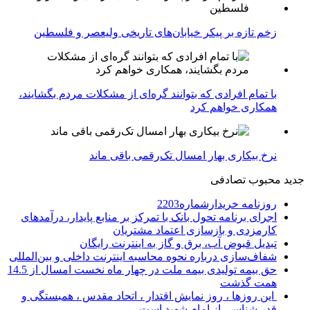
زخم تازه بر پیکر خیابان‌های تاریخی ولیعصر و فلسطین
با تمام افرادی که بتوانند گره‌ای از مشکلات مردم بگشایند،
همکاری خواهم کرد
نرخ بیکاری بهار امسال تک‌رقمی باقی ماند
جدید
محبوب
تصادفی
روزنامه خریدارشماره2203
اجرای برنامه تحول بانک با تمرکز بر منابع پایدار، درآمدهای
کارمزدی و بازسازی اعتماد مشتریان
تبدیل قبوض آب، برق و گاز به اینترنت رایگان
شفاف‌سازی درباره نحوه محاسبه اینترنت داخلی و بین‌المللی
حق بیمه تولیدی بیمه ملت در چهار ماه نخست امسال از 14.5
همت گذشت
این روزها ، روز نمایش اقتدار ، اتحاد مقدس ، همبستگی و
قدر شناسی از امام شهید است