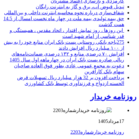
کارمزدی و بازسازی اعتماد مشتریان
تبدیل قبوض آب، برق و گاز به اینترنت رایگان
شفاف‌سازی درباره نحوه محاسبه اینترنت داخلی و بین‌المللی
حق بیمه تولیدی بیمه ملت در چهار ماه نخست امسال از 14.5
همت گذشت
این روزها ، روز نمایش اقتدار ، اتحاد مقدس ، همبستگی و
قدر شناسی از امام شهید است
275باجه بانکی روستایی پست بانک ایران منابع خود را به بیش
از ۱۰۰ میلیارد ریال افزایش دادند
افزایش ۷۰ درصدی منابع و ۱۳۲ درصدی ضمانت‌نامه‌های
ریالی صادره پست بانک ایران در چهارماهه اول سال 1405
دعوت به مجمع عمومی عادی بطور فوق العاده صاحبان
سهام بانک کارآفرین
پرداخت افزون بر 32 هزار میلیارد ریال تسهیلات قرض
الحسنه ازدواج و فرزندآوری توسط بانک کشاورزی
روزنامه خریدار
17مرداد1405
روزنامه خریدارشماره2203