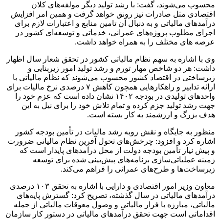
محسوب می‌شوند، گفت: با رشد تولید دیگر مولفه‌های کلان
اقتصادی مثل صادرات نیز رونق خواهد گرفت و همین امر افزایش
درآمدهای مالیاتی و به دنبال آن تامین منابع و اعتبارات لازم برای
اجرای مطلوب پروژه‌های عمرانی، خدماتی و توسعه‌ای کشور در
عرصه های مختلف را به همراه خواهد داشت.
وی با اشاره به سهم نظام مالیاتی کشور در تحقق شعار سال اظهار
داشت: هر دو شاخص مهار تورم و رشد تولید امور زیربنایی و
زیرساختی در اقتصاد کشور محسوب می‌شوند که نظام مالیاتی با
ارائه تدابیر و راهکارهایی همچون کاهش ۷ درصدی نرخ مالیات برای
واحدهای تولیدی در بودجه ۱۴۰۲ نشان داده است که عزم خود را
جهت رشد تولید جزم کرده و تمام تلاش خود را برای نیل به این
هدف بزرگ و ارزشمند به کار بسته است.
منظور به جایگاه و نقش روبه رشد مالیات در تأمین بودجه کشور
اشاره کرد و افزود: چرخش‌های تحول آفرین نظام مالیاتی ضرورت
و پیش نیاز تأمین بودجه دولت از محل درآمدهای پایدار است که
زمینه عملیاتی‌سازی برنامه‌های پیش‌بینی شده برای توسعه
زیرساخت‌ها و طرح‌های عمرانی را فراهم می‌کند.
معاون وزیر امور اقتصادی و دارایی با اشاره به تحقق ۱۰۳ درصدی
درآمدهای مالیاتی در سال گذشته، تصریح کرد: گسترش پایه‌های
مالیاتی، مبارزه با فرار مالیاتی و وصول معوقات مالیاتی از جمله
اقداماتی است جهت تحقق درآمدهای مالیاتی در دستور کار سازمان