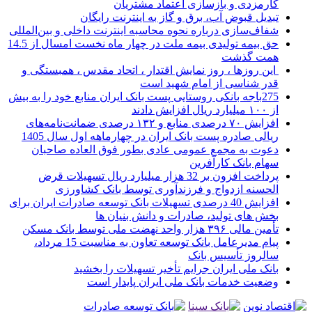
کارمزدی و بازسازی اعتماد مشتریان
تبدیل قبوض آب، برق و گاز به اینترنت رایگان
شفاف‌سازی درباره نحوه محاسبه اینترنت داخلی و بین‌المللی
حق بیمه تولیدی بیمه ملت در چهار ماه نخست امسال از 14.5
همت گذشت
این روزها ، روز نمایش اقتدار ، اتحاد مقدس ، همبستگی و
قدر شناسی از امام شهید است
275باجه بانکی روستایی پست بانک ایران منابع خود را به بیش
از ۱۰۰ میلیارد ریال افزایش دادند
افزایش ۷۰ درصدی منابع و ۱۳۲ درصدی ضمانت‌نامه‌های
ریالی صادره پست بانک ایران در چهارماهه اول سال 1405
دعوت به مجمع عمومی عادی بطور فوق العاده صاحبان
سهام بانک کارآفرین
پرداخت افزون بر 32 هزار میلیارد ریال تسهیلات قرض
الحسنه ازدواج و فرزندآوری توسط بانک کشاورزی
افزایش 40 درصدی تسهیلات بانک توسعه صادرات ایران برای
بخش های تولید، صادرات و دانش بنیان ها
تأمین مالی ۳۹۶ هزار واحد نهضت ملی توسط بانک مسکن
پیام مدیرعامل بانک توسعه تعاون به مناسبت 15 مرداد،
سالروز تأسیس بانک
بانک ملی ایران جرایم تأخیر تسهیلات را بخشید
وضعیت خدمات بانک ملی ایران پایدار است