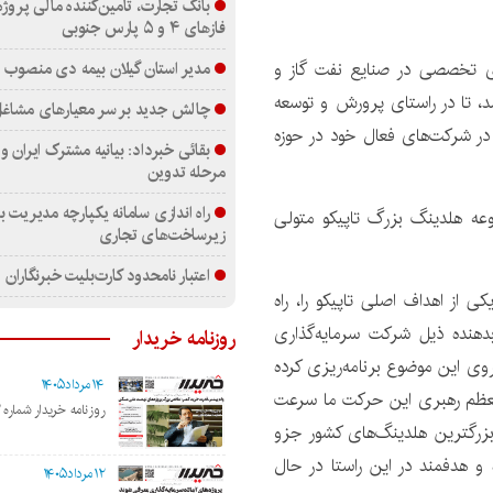
بانک تجارت، تأمین‌کننده مالی پروژه
فازهای ۴ و ۵ پارس جنوبی
مدیر استان گیلان بیمه دی منصوب 
ی تخصصی در صنایع نفت گاز و
د، تا در راستای پرورش و توسعه
چالش جدید بر سر معیارهای مشا
 در شرکت‌های فعال خود در حوزه
بقائی خبرداد: بیانیه مشترک ایران و
مرحله تدوین
راه اندازی سامانه یکپارچه مدیریت 
یع پتروشیمی PIIC از زیر مجموعه هلدینگ بزرگ تاپیکو متولی
زیرساخت‌های تجاری
اعتبار نامحدود کارت‌بلیت خبرنگاران
 از اهداف اصلی تاپیکو را، راه
هنده ذیل شرکت سرمایه‌گذاری
روزنامه خریدار
وی این موضوع برنامه‌ریزی کرده
۱۴مرداد۱۴۰۵
م معظم رهبری این حرکت ما سرعت
روزنامه خریدار شماره ۲۲۰۲
بزرگترین هلدینگ‌های کشور جزو
 و هدفمند در این راستا در حال
۱۲مرداد۱۴۰۵