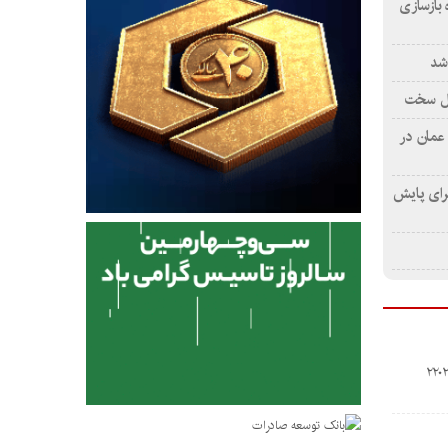
 بازسازی
شد
غل سخت
 عمان در
برای پایش