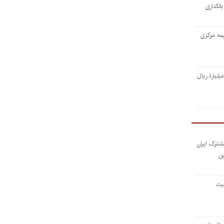
انکداری
یمه مركزی
اخت ۴هزارو ۴۱۶ میلیارد ریال
مشترک ایران
ین
لیت