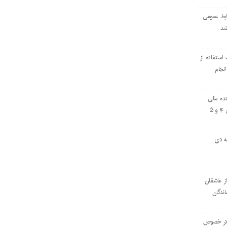
ابط عمومی
شد
استفاده از
نجام
نده مالی
پروژه بازسازی فازهای ۴ و ۵
مه دی
از عاشقان
ندگان
ه در خصوص