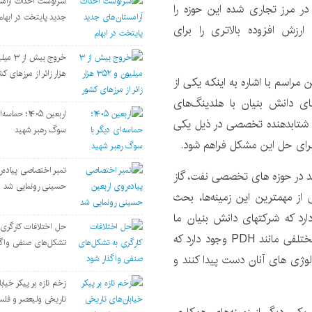
سرنوشت احداث آرامس
 در مرز تجاری شده این حوزه را
جدید پایتخت در ابهام
ارزش افزوده بالاتری را برای
هزار زائر از مرزهای کش
مراسم با اشاره به اینکه یکی از
های دانش بنیان با هلدینگ‌های
اربعین ۱۴۰۵؛ حم
شتابدهنده تخصصی در ذیل یکی
سوگ رهبر شهید
 برای حل این مشکل فراهم شود.
تمبر اختصاصی پیاده‌ر
نند در حوزه های تخصصی نفت، گاز
حسینی رونمایی شد
از مهمترین این زمینه‌ها، بحث
ارد که شرکتهای دانش بنیان ما
حل اختلافات کارگری 
میتوانند در تعامل با صنعت روی آن کار کنند. فناوریهای مختلفی مانند PDH وجود دارد که
تشکل‌های صنفی واگذ
ولوژی های آنان دست پیدا کنند و
زخم تازه بر پیکر خیاب
تاریخی ولیعصر و فل