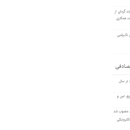
ند گره‌ای از
د، همکاری
ل تک‌رقمی
صادفی
د در سال
یع، امن و
ی منصوب شد
کترونیکی