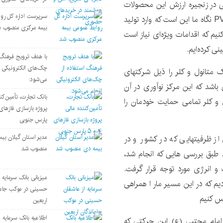
تی در زنجیره ارزش این محصولات
سرپرست اداره كل رو
برنامه‌ریزی جدی داشته باشیم. به عنوان مثال در زمینه PVC نگاه ما این است که وارد تولید
بیمه مركزی منصوب 
م که اقدامات ویژه‌ای نیاز است
ی کرده‌ایم.
با هدف ترویج فرهنگ 
چک‌های الکترونیکی ا
رک متانول و کلر را ذیل شرکتهای
می‌شود:
 باشد که این مرکز نوآوری در آن
بانک تجارت، تأمین‌کن
ل و کلر تمامی حمایت خودمان را
پارس جنوبی
مدیر استان گیلان بی
ز ظرفیتهایی که در کشور و در
منصوب شد
. طبق بررسی هایی که انجام شد،
و انرژی مورد توجه قرار گرفت.
میزبانی بانک سرمایه 
یم که در این مسیر مار ا همراهی
حسینی در موکب جاما
یس کنیم
اربعین
اطلاعیه بانک سرمای
ت امام مجتبی (ع) این حرکتی که