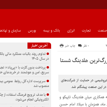
صنعت
تجارت
انرژی
بانک و بیمه
بورس
سازمان و نهادها
آخرین اخبار
۰ نظر
چاپ خبر
تداوم روند باثبات عملکرد مالی بانک
در سال ۱۴۰۵
رگ‌ترین هلدینگ شستا
پرداخت بدون کارت با «پی‌پاد»؛ تجر
سریع، امن و هوشمند در خریدهای 
تروشیمی در حمایت از شرکت‌های
سرپرست اداره كل روابط عمومی بی
منصوب شد
در این صنعت پیشگام شد.
با هدف ترویج فرهنگ استفاده از چ
مه همکاری میان هلدینگ تاپیکو و
الکترونیکی انجام می‌شود:
 آبان صبح روز یکشنبه ۲۸ فروردین ماه، همزمان با میلاد امام حسن