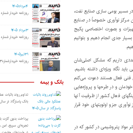
۴مرداد۱۴۰۵
در مسیر بومی سازی صنایع نفت،
روزنامه خریدار شماره ۲۱۹۵
ن مرکز نوآوری خصوصاً در صنایع
جهیزات و بصورت اختصاصی پکیج
۳مرداد ۱۴۰۵
بسیار جدی انجام دهیم و بتوانیم
روزنامه خریدار شماره ۲۱۹۴
یم.
۳۱تیر۱۴۰۵
تعددی داریم که مشکل اصلی‌شان
روزنامه خریدارشماره۲۱۹۳
ید نگاه ویژه‌ای داشته باشیم.
 فنی فعال هستند دعوت می‌کنم
بانک و بیمه
خودمان و در طرحها و پروژه‌هایی
تداوم روند باثبات عمل
گهای فعال کشور از ظرفیت آنها
بانک پاسارگاد در سال ۴۰۵
 نوآوری جزو اولویتهای خود قرار
پرداخت بدون کارت با 
تجربه‌ای سریع، امن 
اکثر مواد پتروشیمی در کشور که در
در خریدهای حضوری