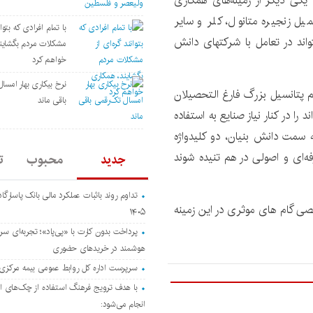
کی دیگر از زمینه‌های همکاری
یل زنجیره متانول، کلر و سایر
با تمام افرادی که بتوان
اند در تعامل با شرکتهای دانش
مشکلات مردم بگشاین
خواهم کرد
نرخ بیکاری بهار امسا
 پتانسیل بزرگ فارغ التحصیلان
باقی ماند
ا در کنار نیاز صنایع به استفاده
 سمت دانش بنیان، دو کلیدواژه
‌ای و اصولی در هم تنیده شوند
جدید
محبوب
ت
تداوم روند باثبات عملکرد مالی بانک پاسارگا
صصی گام های موثری در این زمینه
۱۴۰۵
پرداخت بدون کارت با «پی‌پاد»؛ تجربه‌ای سر
هوشمند در خریدهای حضوری
سرپرست اداره كل روابط عمومی بیمه مركز
با هدف ترویج فرهنگ استفاده از چک‌های ال
انجام می‌شود: