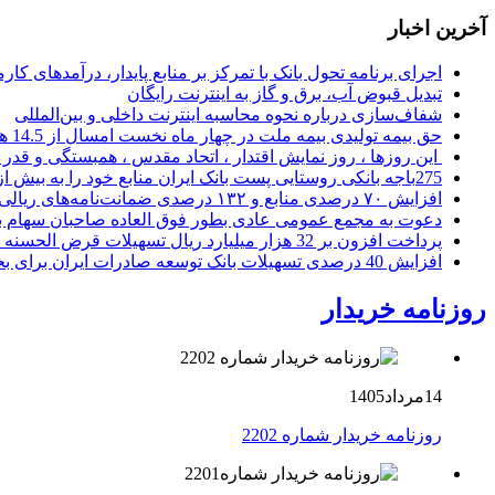
آخرین اخبار
اجرای برنامه تحول بانک با تمرکز بر منابع پایدار، درآمدهای ک
تبدیل قبوض آب، برق و گاز به اینترنت رایگان
شفاف‌سازی درباره نحوه محاسبه اینترنت داخلی و بین‌المللی
حق بیمه تولیدی بیمه ملت در چهار ماه نخست امسال از 14.5 همت گذشت
این روزها ، روز نمایش اقتدار ، اتحاد مقدس ، همبستگی و قد
275باجه بانکی روستایی پست بانک ایران منابع خود را به بیش از ۱۰۰ میلیارد ریال افزایش دادند
افزایش ۷۰ درصدی منابع و ۱۳۲ درصدی ضمانت‌نامه‌های ریالی صادره پست بانک ایران در چهارماهه اول سال 1405
دعوت به مجمع عمومی عادی بطور فوق العاده صاحبان سهام با
پرداخت افزون بر 32 هزار میلیارد ریال تسهیلات قرض الحسنه ازدواج و فرزندآوری توسط بانک کشاورزی
افزایش 40 درصدی تسهیلات بانک توسعه صادرات ایران برای بخش های تولید، صادرات و دانش بنیان ها
روزنامه خریدار
14مرداد1405
روزنامه خریدار شماره 2202