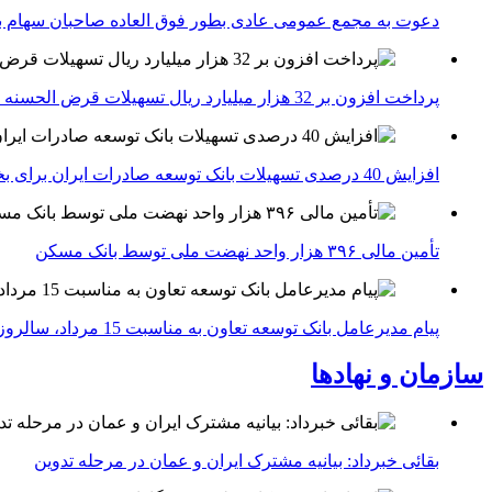
دعوت به مجمع عمومی عادی بطور فوق العاده صاحبان سهام با
پرداخت افزون بر 32 هزار میلیارد ریال تسهیلات قرض الحسنه ازدواج و فرزندآوری توسط بانک کشاورزی
افزایش 40 درصدی تسهیلات بانک توسعه صادرات ایران برای بخش های تولید، صادرات و دانش بنیان ها
تأمین مالی ۳۹۶ هزار واحد نهضت ملی توسط بانک مسکن
پیام مدیرعامل بانک توسعه تعاون به مناسبت 15 مرداد، سالروز تأسیس بانک
سازمان و نهادها
بقائی خبرداد: بیانیه مشترک ایران و عمان در مرحله تدوین