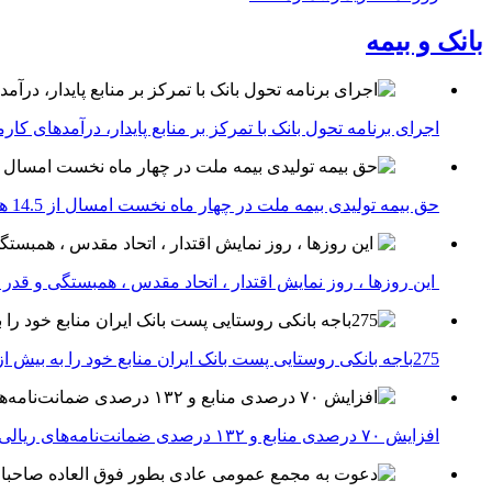
بانک و بیمه
اجرای برنامه تحول بانک با تمرکز بر منابع پایدار، درآمدهای ک
حق بیمه تولیدی بیمه ملت در چهار ماه نخست امسال از 14.5 همت گذشت
این روزها ، روز نمایش اقتدار ، اتحاد مقدس ، همبستگی و قد
275باجه بانکی روستایی پست بانک ایران منابع خود را به بیش از ۱۰۰ میلیارد ریال افزایش دادند
افزایش ۷۰ درصدی منابع و ۱۳۲ درصدی ضمانت‌نامه‌های ریالی صادره پست بانک ایران در چهارماهه اول سال 1405