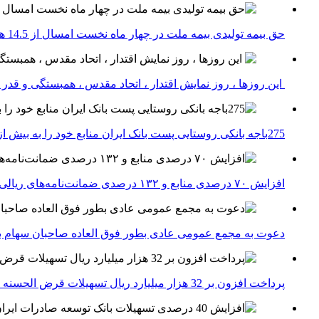
حق بیمه تولیدی بیمه ملت در چهار ماه نخست امسال از 14.5 همت گذشت
این روزها ، روز نمایش اقتدار ، اتحاد مقدس ، همبستگی و قد
275باجه بانکی روستایی پست بانک ایران منابع خود را به بیش از ۱۰۰ میلیارد ریال افزایش دادند
افزایش ۷۰ درصدی منابع و ۱۳۲ درصدی ضمانت‌نامه‌های ریالی صادره پست بانک ایران در چهارماهه اول سال 1405
دعوت به مجمع عمومی عادی بطور فوق العاده صاحبان سهام با
پرداخت افزون بر 32 هزار میلیارد ریال تسهیلات قرض الحسنه ازدواج و فرزندآوری توسط بانک کشاورزی