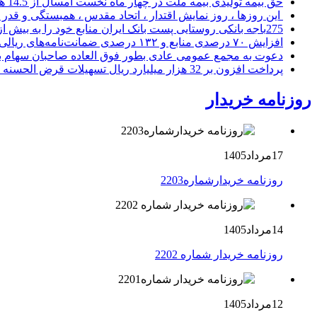
حق بیمه تولیدی بیمه ملت در چهار ماه نخست امسال از 14.5 همت گذشت
این روزها ، روز نمایش اقتدار ، اتحاد مقدس ، همبستگی و قد
275باجه بانکی روستایی پست بانک ایران منابع خود را به بیش از ۱۰۰ میلیارد ریال افزایش دادند
افزایش ۷۰ درصدی منابع و ۱۳۲ درصدی ضمانت‌نامه‌های ریالی صادره پست بانک ایران در چهارماهه اول سال 1405
دعوت به مجمع عمومی عادی بطور فوق العاده صاحبان سهام با
پرداخت افزون بر 32 هزار میلیارد ریال تسهیلات قرض الحسنه ازدواج و فرزندآوری توسط بانک کشاورزی
روزنامه خریدار
17مرداد1405
روزنامه خریدارشماره2203
14مرداد1405
روزنامه خریدار شماره 2202
12مرداد1405