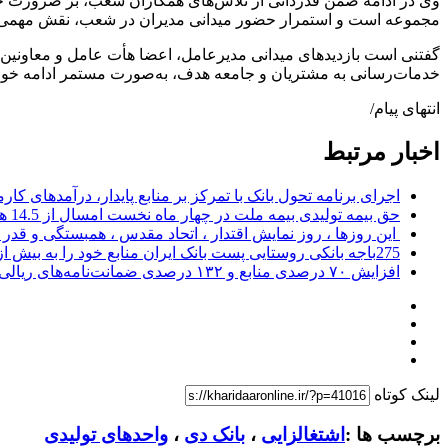
وی در ادامه ضمن قدردانی از تلاش‌های همکاران شعب، بر ضرورت حف
مجموعه است و استمرار حضور میدانی مدیران در شعب، نقش مهمی در ا
گفتنی است بازدیدهای میدانی مدیرعامل، اعضا هأت عامل و معاونین
خدمات‌رسانی به مشتریان و جامعه هدف، به‌صورت مستمر ادامه خوا
انتهای پیام/
اخبار مرتبط
اجرای برنامه تحول بانک با تمرکز بر منابع پایدار، درآمدهای ک
حق بیمه تولیدی بیمه ملت در چهار ماه نخست امسال از 14.5 همت گذشت
این روزها ، روز نمایش اقتدار ، اتحاد مقدس ، همبستگی و قد
275باجه بانکی روستایی پست بانک ایران منابع خود را به بیش از ۱۰۰ میلیارد ریال افزایش دادند
افزایش ۷۰ درصدی منابع و ۱۳۲ درصدی ضمانت‌نامه‌های ریالی صادره پست بانک ایران در چهارماهه اول سال 1405
لینک کوتاه
برچسب ها :
اشتغالزایی
،
بانک دی
،
واحدهای تولیدی