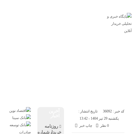
پایگاه خبری خریدار آنلاین
درباره ما
تماس با ما
اقتصاد
صنعت
تجارت
انرژی
بانک و بیمه
بورس
سازمان و نهادها
بازار
مسکن
خودرو
فناوری
ارز دیجیتال
آخرین
کد خبر : 36092
تاریخ انتشار :
اخبار
یکشنبه 29 تیر 1404 - 13:42
0 نظر
چاپ خبر
روزنامه
خریدارشماره2203