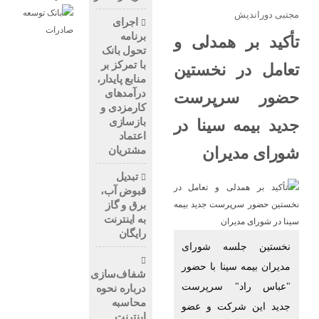
مجتبی دوراندیش
اجرای
برنامه
تأکید بر همدلی و
تحول بانک
با تمرکز بر
تعامل در نخستین
منابع پایدار،
درآمدهای
حضور سرپرست
کارمزدی و
بازسازی
جدید بیمه سینا در
اعتماد
مشتریان
شورای مدیران
تبدیل
قبوض آب،
برق و گاز
به اینترنت
رایگان
نخستین جلسه شورای
مدیران بیمه سینا با حضور
شفاف‌سازی
"عباس راد" سرپرست
درباره نحوه
محاسبه
جدید این شرکت و عضو
اینترنت