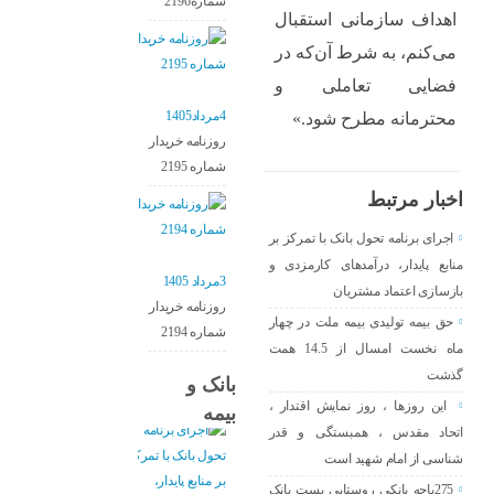
شماره2196
اهداف سازمانی استقبال
می‌کنم، به شرط آن‌که در
فضایی تعاملی و
4مرداد1405
محترمانه مطرح شود.»
روزنامه خریدار
شماره 2195
اخبار مرتبط
اجرای برنامه تحول بانک با تمرکز بر
منابع پایدار، درآمدهای کارمزدی و
3مرداد 1405
بازسازی اعتماد مشتریان
روزنامه خریدار
حق بیمه تولیدی بیمه ملت در چهار
شماره 2194
ماه نخست امسال از 14.5 همت
گذشت
بانک و
این روزها ، روز نمایش اقتدار ،
بیمه
اتحاد مقدس ، همبستگی و قدر
شناسی از امام شهید است
275باجه بانکی روستایی پست بانک