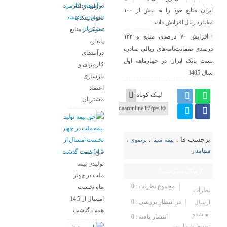
اجرای برنامه
ایران منابع خود را به بیش از ۱۰۰
تحول بانک با
میلیارد ریال افزایش دادند
تمرکز بر منابع
افزایش ۷۰ درصدی منابع و ۱۳۲
پایدار،
درصدی ضمانت‌نامه‌های ریالی صادره
درآمدهای
پست بانک ایران در چهارماهه اول
کارمزدی و
سال 1405
بازسازی
اعتماد
لینک کوتاه
مشتریان
برچسب ها :
بیمه سینا
،
پرتفوی
،
سهامدار
حق بیمه
تولیدی بیمه
ارسال نظر شما
ملت در چهار
مجموع نظرات : 0
ماه نخست
نظرات
امسال از 14.5
در انتظار بررسی : 0
ارسال
همت گذشت
شده
انتشار یافته : 0
توسط شما، پس