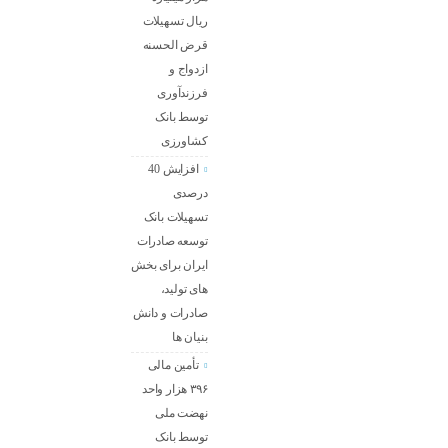
ریال تسهیلات
قرض الحسنه
ازدواج و
فرزندآوری
توسط بانک
کشاورزی
افزایش 40
درصدی
تسهیلات بانک
توسعه صادرات
ایران برای بخش
های تولید،
صادرات و دانش
بنیان ها
تأمین مالی
۳۹۶ هزار واحد
نهضت ملی
توسط بانک