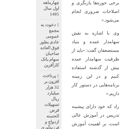
چهارماهه
برخی حوزه‌ها بازنگری و
اول سال
اصلاحات ضروری انجام
1405
می‌شود.»
دعوت به
مجمع
وی با اشاره به نقش
عمومی
سهامدار عمده و بنیاد
عادی بطور
فوق العاده
مستضعفان گفت: «باید از
صاحبان
ظرفیت سهامدار عمده
سهام بانک
کارآفرین
بیش از گذشته استفاده
پرداخت
کنیم و در این زمینه
افزون بر
برنامه‌هایی در دستور کار
32 هزار
میلیارد
داریم.»
ریال
تسهیلات
راد که خود دارای پیشینه
قرض
تدریس در آموزش عالی
الحسنه
ازدواج و
است، بر اهمیت آموزش
فرزندآوری