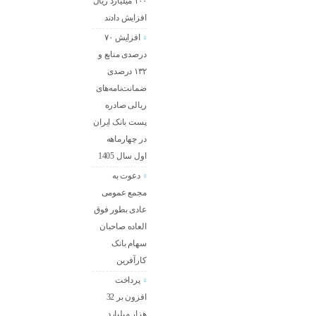
۱۰۰ میلیارد ریال
افزایش دادند
افزایش ۷۰
درصدی منابع و
۱۳۲ درصدی
ضمانت‌نامه‌های
ریالی صادره
پست بانک ایران
در چهارماهه
اول سال 1405
دعوت به
مجمع عمومی
عادی بطور فوق
العاده صاحبان
سهام بانک
کارآفرین
پرداخت
افزون بر 32
هزار میلیارد