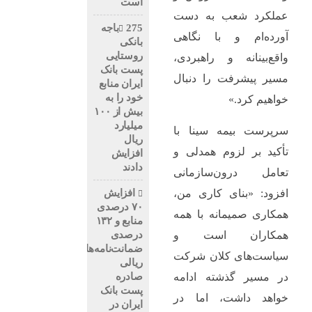
است
عملکرد شعب به دست
275باجه
آورده‌ام و با نگاهی
بانکی
روستایی
واقع‌بینانه و راهبردی،
پست بانک
مسیر پیشرفت را دنبال
ایران منابع
خود را به
خواهیم کرد.»
بیش از ۱۰۰
میلیارد
سرپرست بیمه سینا با
ریال
تأکید بر لزوم همدلی و
افزایش
دادند
تعامل درون‌سازمانی
افزایش
افزود: «بنای کاری من،
۷۰ درصدی
همکاری صمیمانه با همه
منابع و ۱۳۲
درصدی
همکاران است و
ضمانت‌نامه‌های
سیاست‌های کلان شرکت
ریالی
صادره
در مسیر گذشته ادامه
پست بانک
خواهد داشت، اما در
ایران در