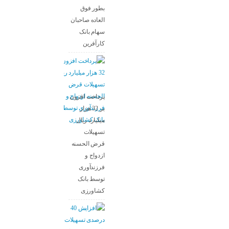
بطور فوق
العاده صاحبان
سهام بانک
کارآفرین
پرداخت افزون
بر 32 هزار
میلیارد ریال
تسهیلات
قرض الحسنه
ازدواج و
فرزندآوری
توسط بانک
کشاورزی