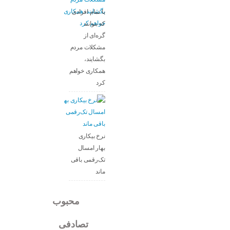
با تمام افرادی
که بتوانند
گره‌ای از
مشکلات مردم
بگشایند،
همکاری خواهم
کرد
نرخ بیکاری
بهار امسال
تک‌رقمی باقی
ماند
جدید
محبوب
تصادفی