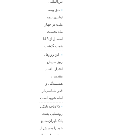
بین‌المللی
حق بیمه
تولیدی بیمه
ملت در چهار
ماه نخست
امسال از 14.5
همت گذشت
این روزها ،
روز نمایش
اقتدار ، اتحاد
مقدس ،
همبستگی و
قدر شناسی از
امام شهید است
275باجه بانکی
روستایی پست
بانک ایران منابع
خود را به بیش از