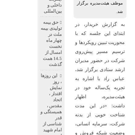
موظف هیئت‌مدیره برگزار
داخلی و
بین‌المللی
شد.
حق بیمه
به گزارش خریدار، در
تولیدی بیمه
ابتدای این جلسه که با
ملت در
چهار ماه
محوریت تبیین رویکردها و
نخست
ترسیم مسیر پیش‌روی
امسال از
14.5 همت
شرکت در حضور مدیران
گذشت
ارشد ستادی برگزار شد،
این روزها
عباس راد با اشاره به
، روز
تجربه یک‌ساله خود در
نمایش
اقتدار ،
هیئت‌مدیره، اظهار
اتحاد
داشت: «در این مدت
مقدس ،
همبستگی و
شناخت خوبی از بدنه
قدر
شرکت، سرمایه انسانی،
شناسی از
امام شهید
وضعیت شبکه فروش و