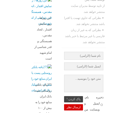
از تایید توسط مدیران سایت
منتشر خواهد شد.
این روزها ،
نظراتی که حاوی تهمت یا افترا
روز نمایش
باشد منتشر نخواهد شد.
اقتدار ، اتحاد
نظراتی که به غیر از زبان
مقدس ،
فارسی یا غیر مرتبط با خبر باشد
همبستگی و
منتشر نخواهد شد.
قدر شناسی از
امام شهید
است
275باجه بانکی
روستایی پست
بانک ایران
ذخیره نام،
پاک کردن !
منابع خود را به
ایمیل و
ارسال نظر
بیش از ۱۰۰
وبسایت من