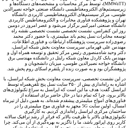
(MMWaTT)، توسط مرکز محاسبات و مشخصه‌های دستگاه‌ها و
زیرسیستم‌های الکترومغناطیسی دانشگاه صنعتی خواجه نصیرالدین
طوسی، مرکز سیستم‌های الکترومغناطیسی کاربردی دانشگاه
تهران و پژوهشکده فناوری مخابرات و الکترومغناطیس کاربردی
دانشگاه صنعتی امیرکبیر برگزار می‌شود و عصر امروز در دومین
روز این کنفرانس، نشست تخصصی نشست تخصصی نقشه راه
توسعه مخابرات نسل پنجم باند میلیمتری، با حضور دکتر محمد
رضوی‌زاده سرپرست پژوهشگاه ارتباطات و فناوری اطلاعات،
مهندس علی قهرمانی سرپرست معاونت بخش شبکه ایرانسل،
دکتر وحید شاه‌منصوری رئیس مرکز تحقیق و توسعه همراه اول و
مهندس بابک کاردل معاون شبکه رایتل در دانشکده مهندسی برق
دانشگاه خواجه نصیرالدین طوسی، میزبان دانشجویان و
پژوهشگران بود و به صورت زنده از پلتفرم اسکای روم پخش شد.
در این نشست تخصصی، سرپرست معاونت بخش شبکه ایرانسل، با
اشاره به راه‌اندازی بیش از ۳۵۰ سایت نسل پنج تلفن‌همراه توسط
ایرانسل گفت: هدف ما این است که ایرانسل به سراغ تکنولوژی‌های
بالاتر برود، چرا که تمام دنیا در حال حاضر برای استفاده از
فناوری‌های امواج میلیمتری پیشقدم شده‌اند. به همین دلیل از تیرماه
امسال، اولین سایت 5G مجهز به فناوری موج میلیمتری را در
ساختمان مرکزی ایرانسل راه‌اندازی کردیم. به کارگیری
تکنولوژی‌های بالاتر با ظرفیت بالاتر که فراتر از رشد ترافیک سالانه
کاربر روی اپراتور باشد، ما را ناگزیر به بهره‌گیری از آن می‌کند. چرا
که این امر به طور مستقیم بر تجربه کاربر در استفاده از شبکه