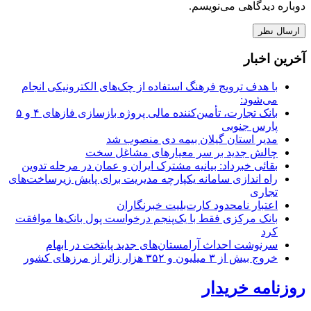
دوباره دیدگاهی می‌نویسم.
آخرین اخبار
با هدف ترویج فرهنگ استفاده از چک‌های الکترونیکی انجام
می‌شود:
بانک تجارت، تأمین‌کننده مالی پروژه بازسازی فازهای ۴ و ۵
پارس جنوبی
مدیر استان گیلان بیمه دی منصوب شد
چالش جدید بر سر معیارهای مشاغل سخت
بقائی خبرداد: بیانیه مشترک ایران و عمان در مرحله تدوین
راه اندازی سامانه یکپارچه مدیریت برای پایش زیرساخت‌های
تجاری
اعتبار نامحدود کارت‌بلیت خبرنگاران
بانک مرکزی فقط با یک‌‎پنجم درخواست پول بانک‌ها موافقت
کرد
سرنوشت احداث آرامستان‌های جدید پایتخت در ابهام
خروج بیش از ۳ میلیون و ۳۵۲ هزار زائر از مرزهای کشور
روزنامه خریدار