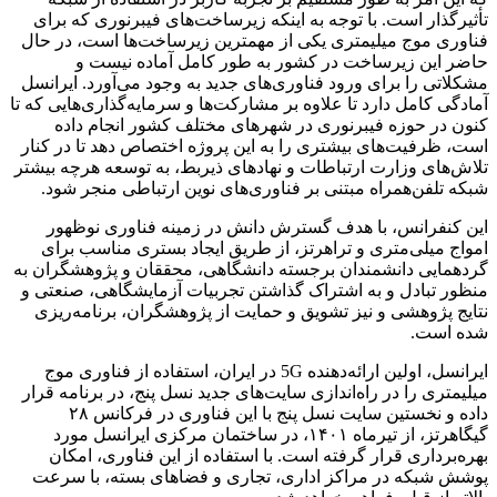
تأثیرگذار است. با توجه به اینکه زیرساخت‌های فیبرنوری که برای
فناوری موج میلیمتری یکی از مهمترین زیرساخت‌ها است، در حال
حاضر این زیرساخت در کشور به طور کامل آماده نیست و
مشکلاتی را برای ورود فناوری‌های جدید به وجود می‌آورد. ایرانسل
آمادگی کامل دارد تا علاوه بر مشارکت‌ها و سرمایه‌گذاری‌هایی که تا
کنون در حوزه فیبرنوری در شهرهای مختلف کشور انجام داده
است، ظرفیت‌های بیشتری را به این پروژه اختصاص دهد تا در کنار
تلاش‌های وزارت ارتباطات و نهادهای ذیربط، به توسعه هرچه بیشتر
شبکه تلفن‌همراه مبتنی بر فناوری‌های نوین ارتباطی منجر شود.
این کنفرانس، با هدف گسترش دانش در زمینه فناوری نوظهور
امواج میلی‌متری و تراهرتز، از طریق ایجاد بستری مناسب برای
گردهمایی دانشمندان برجسته دانشگاهی، محققان و پژوهشگران به
منظور تبادل و به اشتراک گذاشتن تجربیات آزمایشگاهی، صنعتی و
نتایج پژوهشی و نیز تشویق و حمایت از پژوهشگران، برنامه‌ریزی
شده است.
ایرانسل، اولین ارائه‌دهنده 5G در ایران، استفاده از فناوری موج
میلیمتری را در راه‌اندازی سایت‌های جدید نسل پنج، در برنامه قرار
داده و نخستین سایت نسل پنج با این فناوری در فرکانس ۲۸
گیگاهرتز، از تیرماه ۱۴۰۱، در ساختمان مرکزی ایرانسل مورد
بهره‌برداری قرار گرفته است. با استفاده از این فناوری، امکان
پوشش شبکه در مراکز اداری، تجاری و فضاهای بسته، با سرعت