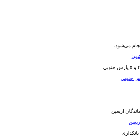
ود:
بعین