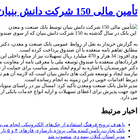
تأمین مالی 150 شركت دانش بنیان توسط بانك صنعت و معدن
این بانک در سال گذشته به 150 شرکت دانش بنیان که از سوی صندوق نوآوری و شکوفایی و معاونت علمی و فناوری ریاست جمهوری به بانک معرفی شده اند، 440 فقره تسهیلات پرداخت کرده است.
مطابق تفاهم نامه منعقده با آن صندوق پرداخت کرده است.
قراردادهای منعقده با صندوق توسعه ملی با معرفی نامه از معاونت
دکتر خورسندیان با اشاره به لزوم ایجاد بستر مناسب برای حمایت از 
نیازمند ایجاد و توسعه شرکت های دانش بنیان است که لازمه آن هم 
ذیربط اقدامات خوبی در این زمینه به انجام رسانده است.
مدیرعامل بانک صنعت ومعدن تأکید کرد: امسال نیز در راستای منویات
خود جهت پذیرش برای اعطای تسهیلات و ارایه انواع خدمات بانکی از
می دارد.
اخبار مرتبط
با هدف ترویج فرهنگ استفاده از چک‌های الکترونیکی انجام می‌ش
بانک تجارت، تأمین‌کننده مالی پروژه بازسازی فازهای ۴ و ۵ پارس جنوبی
مدیر استان گیلان بیمه دی منصوب شد