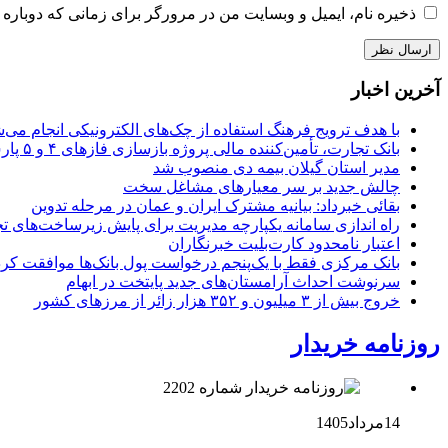
ذخیره نام، ایمیل و وبسایت من در مرورگر برای زمانی که دوباره 
آخرین اخبار
با هدف ترویج فرهنگ استفاده از چک‌های الکترونیکی انجام می‌ش
بانک تجارت، تأمین‌کننده مالی پروژه بازسازی فازهای ۴ و ۵ پارس جنوبی
مدیر استان گیلان بیمه دی منصوب شد
چالش جدید بر سر معیارهای مشاغل سخت
بقائی خبرداد: بیانیه مشترک ایران و عمان در مرحله تدوین
راه اندازی سامانه یکپارچه مدیریت برای پایش زیرساخت‌های ت
اعتبار نامحدود کارت‌بلیت خبرنگاران
بانک مرکزی فقط با یک‌‎پنجم درخواست پول بانک‌ها موافقت کرد
سرنوشت احداث آرامستان‌های جدید پایتخت در ابهام
خروج بیش از ۳ میلیون و ۳۵۲ هزار زائر از مرزهای کشور
روزنامه خریدار
14مرداد1405