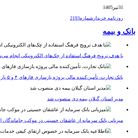
31تیر1405
روزنامه خریدارشماره2193
بانک و بیمه
با هدف ترویج فرهنگ استفاده از چک‌های الکترونیکی انجام می‌ش
بانک تجارت، تأمین‌کننده مالی پروژه بازسازی فازهای ۴ و ۵ پارس جنوبی
مدیر استان گیلان بیمه دی منصوب شد
میزبانی بانک سرمایه از عاشقان حسینی در موکب جاماندگان ار