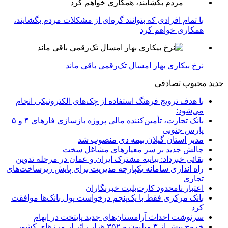
با تمام افرادی که بتوانند گره‌ای از مشکلات مردم بگشایند،
همکاری خواهم کرد
نرخ بیکاری بهار امسال تک‌رقمی باقی ماند
جدید
محبوب
تصادفی
با هدف ترویج فرهنگ استفاده از چک‌های الکترونیکی انجام
می‌شود:
بانک تجارت، تأمین‌کننده مالی پروژه بازسازی فازهای ۴ و ۵
پارس جنوبی
مدیر استان گیلان بیمه دی منصوب شد
چالش جدید بر سر معیارهای مشاغل سخت
بقائی خبرداد: بیانیه مشترک ایران و عمان در مرحله تدوین
راه اندازی سامانه یکپارچه مدیریت برای پایش زیرساخت‌های
تجاری
اعتبار نامحدود کارت‌بلیت خبرنگاران
بانک مرکزی فقط با یک‌‎پنجم درخواست پول بانک‌ها موافقت
کرد
سرنوشت احداث آرامستان‌های جدید پایتخت در ابهام
خروج بیش از ۳ میلیون و ۳۵۲ هزار زائر از مرزهای کشور