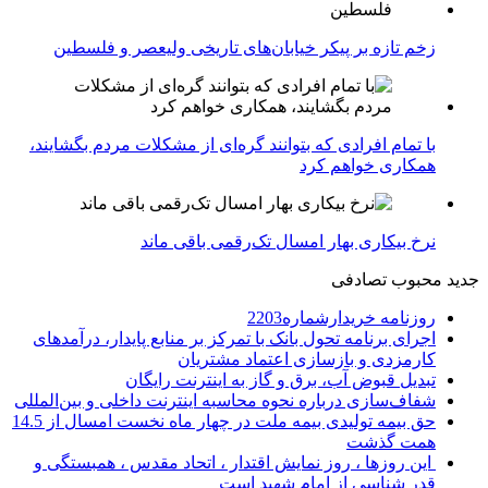
زخم تازه بر پیکر خیابان‌های تاریخی ولیعصر و فلسطین
با تمام افرادی که بتوانند گره‌ای از مشکلات مردم بگشایند،
همکاری خواهم کرد
نرخ بیکاری بهار امسال تک‌رقمی باقی ماند
جدید
محبوب
تصادفی
روزنامه خریدارشماره2203
اجرای برنامه تحول بانک با تمرکز بر منابع پایدار، درآمدهای
کارمزدی و بازسازی اعتماد مشتریان
تبدیل قبوض آب، برق و گاز به اینترنت رایگان
شفاف‌سازی درباره نحوه محاسبه اینترنت داخلی و بین‌المللی
حق بیمه تولیدی بیمه ملت در چهار ماه نخست امسال از 14.5
همت گذشت
این روزها ، روز نمایش اقتدار ، اتحاد مقدس ، همبستگی و
قدر شناسی از امام شهید است