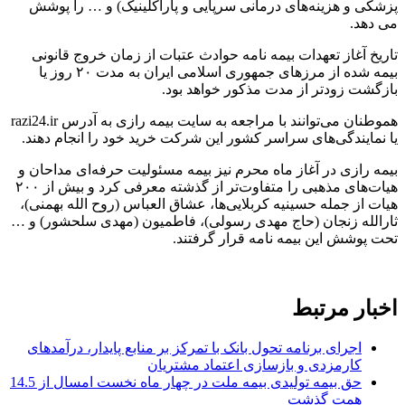
پزشکی و هزینه‌های درمانی سرپایی و پاراکلینیک) و … را پوشش
می دهد.
تاریخ آغاز تعهدات بیمه نامه حوادث عتبات از زمان خروج قانونی
بیمه شده از مرزهای جمهوری اسلامی ایران به مدت ۲۰ روز یا
بازگشت زودتر از مدت مذکور خواهد بود.
هموطنان می‌توانند با مراجعه به سایت بیمه رازی به آدرس razi24.ir
یا نمایندگی‌های سراسر کشور این شرکت خرید خود را انجام دهند.
بیمه رازی در آغاز ماه محرم نیز بیمه مسئولیت حرفه‌ای مداحان و
هیات‌های مذهبی را متفاوت‌تر از گذشته معرفی کرد و بیش از ۲۰۰
هیات از جمله حسینیه کربلایی‌ها، عشاق العباس (روح الله بهمنی)،
ثارالله زنجان (حاج مهدی رسولی)، فاطمیون (مهدی سلحشور) و …
تحت پوشش این بیمه نامه قرار گرفتند.
اخبار مرتبط
اجرای برنامه تحول بانک با تمرکز بر منابع پایدار، درآمدهای
کارمزدی و بازسازی اعتماد مشتریان
حق بیمه تولیدی بیمه ملت در چهار ماه نخست امسال از 14.5
همت گذشت