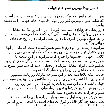
بیرانوند؛ بهترین سیو جام جهانی
پس از چند نمایش خیره‌کننده دروازه‌بانی این علیرضا بیرانوند است
که شاید عنوان بهترین گلر روز دوم رقابتهای جام جهانی را به دست
بیاورد.
دروازه‌بان خرم‌آبادی تیم ملی فوتبال ایران امروز یک‌تنه مقابل
حمله‌وران بلژیک آنچنان ایستادگی کرد که قطعا می‌شود این نمایش
را به عنوان بهترین گلری یک دروازه‌بان ایرانی در تاریخ جام‌های
جهانی برگزید.
بیرانوند در نیمه اول و دوم 6 سیو تعیین‌کننده داشت که یکی از آنها
روی کنترل توپ درخشان دی‌بروینه و کات‌بک او به دی‌کویپر، در
کلاسی جهانی، چشم‌ها را خیره کرد. بیرانوند در این صحنه با
شیرجه‌ای به سمت چپ خود با کف دست مانع از گل شدن توپ و
تسلیم شدن ایران مقابل بلژیک در لحظاتی شد که شیاطین سرخ به
شدت خط دفاعی ایران را زیر فشار گذاشته بودند.
جالب اینکه بلافاصله بعد از این شیرجه مارکا، روزنامه مشهور
اسپانیایی، با انتشار تصویری از بیرانوند واکنش او را بهترین سیو جام
جهانی لقب داد تا این ستاره باتجربه فوتبال ایران در رویارویی
دورادورش با تیبو کورتوا بهترین دروازه‌بان دنیا، دست بالا را در تعداد
سیو و حرکات نجات‌بخش داشته باشد.
خود کورتوا در نیمه اول و دوم دو بار دروازه بلژی را نجات داد تا
نشان دهد چه گلر قابل و فوق‌العاده‌ای است. با اینحال بیرو که در
نیمه اول گرم شده بود در نیمه دوم هر آنچه داشت را به نمایش