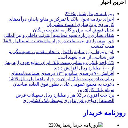
آخرین اخبار
روزنامه خریدارشماره2203
اجرای برنامه تحول بانک با تمرکز بر منابع پایدار، درآمدهای
کارمزدی و بازسازی اعتماد مشتریان
تبدیل قبوض آب، برق و گاز به اینترنت رایگان
شفاف‌سازی درباره نحوه محاسبه اینترنت داخلی و بین‌المللی
حق بیمه تولیدی بیمه ملت در چهار ماه نخست امسال از 14.5
همت گذشت
این روزها ، روز نمایش اقتدار ، اتحاد مقدس ، همبستگی و
قدر شناسی از امام شهید است
275باجه بانکی روستایی پست بانک ایران منابع خود را به بیش
از ۱۰۰ میلیارد ریال افزایش دادند
افزایش ۷۰ درصدی منابع و ۱۳۲ درصدی ضمانت‌نامه‌های
ریالی صادره پست بانک ایران در چهارماهه اول سال 1405
دعوت به مجمع عمومی عادی بطور فوق العاده صاحبان
سهام بانک کارآفرین
پرداخت افزون بر 32 هزار میلیارد ریال تسهیلات قرض
الحسنه ازدواج و فرزندآوری توسط بانک کشاورزی
روزنامه خریدار