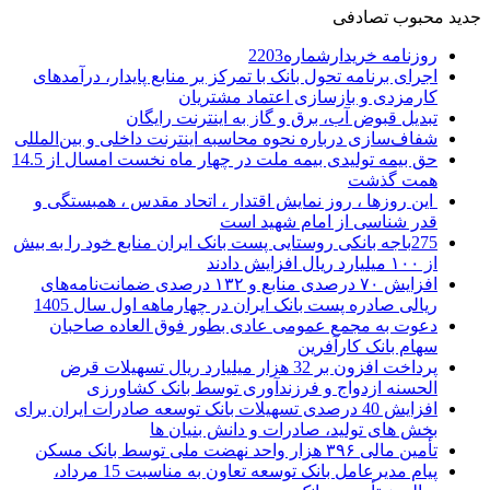
جدید
محبوب
تصادفی
روزنامه خریدارشماره2203
اجرای برنامه تحول بانک با تمرکز بر منابع پایدار، درآمدهای
کارمزدی و بازسازی اعتماد مشتریان
تبدیل قبوض آب، برق و گاز به اینترنت رایگان
شفاف‌سازی درباره نحوه محاسبه اینترنت داخلی و بین‌المللی
حق بیمه تولیدی بیمه ملت در چهار ماه نخست امسال از 14.5
همت گذشت
این روزها ، روز نمایش اقتدار ، اتحاد مقدس ، همبستگی و
قدر شناسی از امام شهید است
275باجه بانکی روستایی پست بانک ایران منابع خود را به بیش
از ۱۰۰ میلیارد ریال افزایش دادند
افزایش ۷۰ درصدی منابع و ۱۳۲ درصدی ضمانت‌نامه‌های
ریالی صادره پست بانک ایران در چهارماهه اول سال 1405
دعوت به مجمع عمومی عادی بطور فوق العاده صاحبان
سهام بانک کارآفرین
پرداخت افزون بر 32 هزار میلیارد ریال تسهیلات قرض
الحسنه ازدواج و فرزندآوری توسط بانک کشاورزی
افزایش 40 درصدی تسهیلات بانک توسعه صادرات ایران برای
بخش های تولید، صادرات و دانش بنیان ها
تأمین مالی ۳۹۶ هزار واحد نهضت ملی توسط بانک مسکن
پیام مدیرعامل بانک توسعه تعاون به مناسبت 15 مرداد،