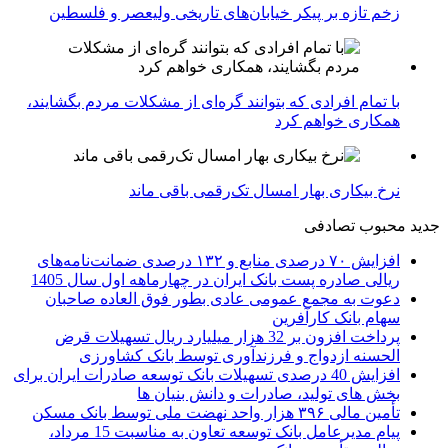
زخم تازه بر پیکر خیابان‌های تاریخی ولیعصر و فلسطین
با تمام افرادی که بتوانند گره‌ای از مشکلات مردم بگشایند،
همکاری خواهم کرد
نرخ بیکاری بهار امسال تک‌رقمی باقی ماند
جدید
محبوب
تصادفی
افزایش ۷۰ درصدی منابع و ۱۳۲ درصدی ضمانت‌نامه‌های
ریالی صادره پست بانک ایران در چهارماهه اول سال 1405
دعوت به مجمع عمومی عادی بطور فوق العاده صاحبان
سهام بانک کارآفرین
پرداخت افزون بر 32 هزار میلیارد ریال تسهیلات قرض
الحسنه ازدواج و فرزندآوری توسط بانک کشاورزی
افزایش 40 درصدی تسهیلات بانک توسعه صادرات ایران برای
بخش های تولید، صادرات و دانش بنیان ها
تأمین مالی ۳۹۶ هزار واحد نهضت ملی توسط بانک مسکن
پیام مدیرعامل بانک توسعه تعاون به مناسبت 15 مرداد،