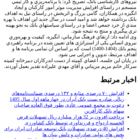
نیروهای کارشناسی بانک، تصریح کرد: با برنامه‌ريزي و كار تيمي
منسجم در راستای افزایش مدیریت موثر امور کارکنان و ایجاد
انگیزه در همکاران، گامی بزرگ و اثربخش در راستای نیل به اهداف
بانک برداشته خواهد شد و اميد است در سال جدید اين اهداف با بهره
مندي از خرد جمعي اعضا و در راستاي سياستهاي بانك به نحو بهينه
تري پيگيري و منتج به نتيجه شود.
وی ادامه داد: ارتقاي فرهنگ سازماني،‌ انگيزه، كيفيت و بهره‌وري
نيروي انساني یکی از استراتژی های تعیین شده در برنامه راهبردي
پنجم بانك (1404-1400) است که بر اساس آن تمامی برنامه ها و
اهداف مرتبط، تدوین و اجرایی می شود.
در پايان این جلسه، اعضاي كميته از دست اندركاران دبيرخانه كميته
سركار خانم مريم مزيناني و آقاي مهدي عليزاده تقدير بعمل آوردند.
اخبار مرتبط
افزایش ۷۰ درصدی منابع و ۱۳۲ درصدی ضمانت‌نامه‌های
ریالی صادره پست بانک ایران در چهارماهه اول سال 1405
دعوت به مجمع عمومی عادی بطور فوق العاده صاحبان
سهام بانک کارآفرین
پرداخت افزون بر 32 هزار میلیارد ریال تسهیلات قرض
الحسنه ازدواج و فرزندآوری توسط بانک کشاورزی
افزایش 40 درصدی تسهیلات بانک توسعه صادرات ایران برای
بخش های تولید، صادرات و دانش بنیان ها