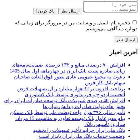
ارسال نظر
پاک کردن !
ذخیره نام، ایمیل و وبسایت من در مرورگر برای زمانی که
دوباره دیدگاهی می‌نویسم.
آخرین اخبار
افزایش ۷۰ درصدی منابع و ۱۳۲ درصدی ضمانت‌نامه‌های
ریالی صادره پست بانک ایران در چهارماهه اول سال 1405
دعوت به مجمع عمومی عادی بطور فوق العاده صاحبان
سهام بانک کارآفرین
پرداخت افزون بر 32 هزار میلیارد ریال تسهیلات قرض
الحسنه ازدواج و فرزندآوری توسط بانک کشاورزی
افزایش 40 درصدی تسهیلات بانک توسعه صادرات ایران برای
بخش های تولید، صادرات و دانش بنیان ها
تأمین مالی ۳۹۶ هزار واحد نهضت ملی توسط بانک مسکن
پیام مدیرعامل بانک توسعه تعاون به مناسبت 15 مرداد،
سالروز تأسیس بانک
بانک ملی ایران جرایم تأخیر تسهیلات را بخشید
وضعیت خدمات بانک ملی ایران پایدار است