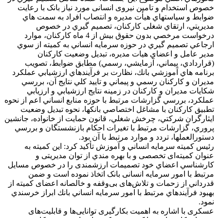
خصوص استخدام و تامین نیروی انسانی مورد نیاز بانک با رعايت
ضوابط و سياستهاي هيأت مديره و انتصاب افراد به سمت هاي
مديريتي، ارتقاي شغلی کارکنان، تصميم گيري در خصوص
درخواست مرخصي بدون حقوق بيش از 4 ماه كاركنان، موارد
ارجاعي تصميم گيري در حوزه سرمايه انساني به كميته از سوي
مدير عامل و اعضاي هيات مديره، تبديل وضعيت كاركنان
(قراردادي،‌ پيماني، آزمايشي، ‌رسمي) مطابق ضوابط، تصويب
برنامه هاي آموزشي بانك، نظارت بر فرآيندهاي ارزشيابي عملكرد
مديران و كاركنان رسمي و پيماني و تاييد كلي نتايج آن، بررسي
شكايات مديران و كاركنان در زمينه نتايج ارزشيابي و ارزيابي
عملكرد، بررسي گزارشات مرتبط با حوزه منابع انساني اعم از نحوه
تطبيق كاركنان با مشاغل اختصاصي بانكها، نحوه تبديل وضعيت
ايثارگران شركتي، چرخش شغلي، قانون حمايت از خانواده، جانشين
پروري، گزارشات مرتبط با تغيرات احكام بازنشستگان و بررسي
دستورالعملها، تردد و موارد مرتبط با آن بود.
رئيس كميته سرمايه انساني و آموزش تأكيد كرد: این كميته به
عنوان کمیته‌ای تخصصی و با بهره مندي از توان مدیریتی و
كارشناسي اعضاي خود تصمیمات ارزشمندی را در خصوص مسایل
مرتبط با امور سرمایه انسانی بانک اتخاذ نموده است و ضمن
قدرداني از زحمات و تلاش‌های بی‌وقفه و خالصانه‌ اعضای کمیته از
بهبود فرآيندهاي مرتبط با امور سرمايه انساني بانك ابراز خرسندي
نمود.
عسکری با اشاره به اهميت بکارگیری توانایی‌ها و قابلیت‌های