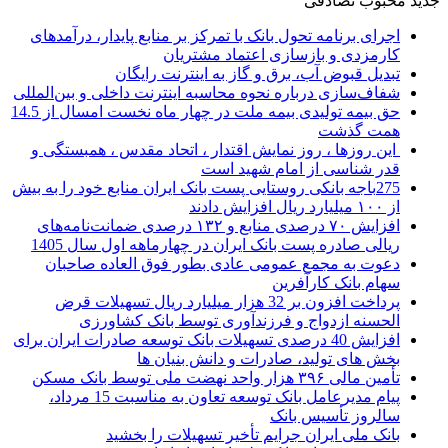
جدید
محبوب
تصادفی
اجرای برنامه تحول بانک با تمرکز بر منابع پایدار، درآمدهای
کارمزدی و بازسازی اعتماد مشتریان
تبدیل قبوض آب، برق و گاز به اینترنت رایگان
شفاف‌سازی درباره نحوه محاسبه اینترنت داخلی و بین‌المللی
حق بیمه تولیدی بیمه ملت در چهار ماه نخست امسال از 14.5
همت گذشت
این روزها ، روز نمایش اقتدار ، اتحاد مقدس ، همبستگی و
قدر شناسی از امام شهید است
275باجه بانکی روستایی پست بانک ایران منابع خود را به بیش
از ۱۰۰ میلیارد ریال افزایش دادند
افزایش ۷۰ درصدی منابع و ۱۳۲ درصدی ضمانت‌نامه‌های
ریالی صادره پست بانک ایران در چهارماهه اول سال 1405
دعوت به مجمع عمومی عادی بطور فوق العاده صاحبان
سهام بانک کارآفرین
پرداخت افزون بر 32 هزار میلیارد ریال تسهیلات قرض
الحسنه ازدواج و فرزندآوری توسط بانک کشاورزی
افزایش 40 درصدی تسهیلات بانک توسعه صادرات ایران برای
بخش های تولید، صادرات و دانش بنیان ها
تأمین مالی ۳۹۶ هزار واحد نهضت ملی توسط بانک مسکن
پیام مدیرعامل بانک توسعه تعاون به مناسبت 15 مرداد،
سالروز تأسیس بانک
بانک ملی ایران جرایم تأخیر تسهیلات را بخشید