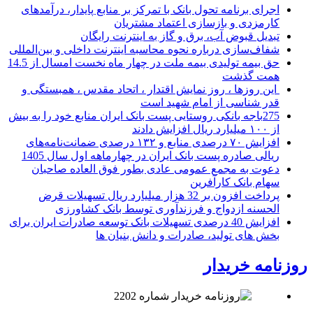
اجرای برنامه تحول بانک با تمرکز بر منابع پایدار، درآمدهای
کارمزدی و بازسازی اعتماد مشتریان
تبدیل قبوض آب، برق و گاز به اینترنت رایگان
شفاف‌سازی درباره نحوه محاسبه اینترنت داخلی و بین‌المللی
حق بیمه تولیدی بیمه ملت در چهار ماه نخست امسال از 14.5
همت گذشت
این روزها ، روز نمایش اقتدار ، اتحاد مقدس ، همبستگی و
قدر شناسی از امام شهید است
275باجه بانکی روستایی پست بانک ایران منابع خود را به بیش
از ۱۰۰ میلیارد ریال افزایش دادند
افزایش ۷۰ درصدی منابع و ۱۳۲ درصدی ضمانت‌نامه‌های
ریالی صادره پست بانک ایران در چهارماهه اول سال 1405
دعوت به مجمع عمومی عادی بطور فوق العاده صاحبان
سهام بانک کارآفرین
پرداخت افزون بر 32 هزار میلیارد ریال تسهیلات قرض
الحسنه ازدواج و فرزندآوری توسط بانک کشاورزی
افزایش 40 درصدی تسهیلات بانک توسعه صادرات ایران برای
بخش های تولید، صادرات و دانش بنیان ها
روزنامه خریدار