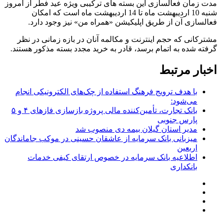
مدت زمان فعالسازی این بسته های ترکیبی ویژه عید فطر از امروز
شنبه 10 اردیبهشت ماه تا 14 اردیبهشت ماه است که امکان
فعالسازی آن از طریق اپلیکیشن «همراه من» نیز وجود دارد.
مشترکانی که حجم اینترنت و مکالمه آنان در بازه زمانی در نظر
گرفته شده به اتمام برسد، قادر به خرید مجدد بسته مذکور هستند.
اخبار مرتبط
با هدف ترویج فرهنگ استفاده از چک‌های الکترونیکی انجام
می‌شود:
بانک تجارت، تأمین‌کننده مالی پروژه بازسازی فازهای ۴ و ۵
پارس جنوبی
مدیر استان گیلان بیمه دی منصوب شد
میزبانی بانک سرمایه از عاشقان حسینی در موکب جاماندگان
اربعین
اطلاعیه بانک سرمایه در خصوص ارتقای کیفی خدمات
بانکداری