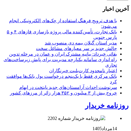
آخرین اخبار
با هدف ترویج فرهنگ استفاده از چک‌های الکترونیکی انجام
می‌شود:
بانک تجارت، تأمین‌کننده مالی پروژه بازسازی فازهای ۴ و ۵
پارس جنوبی
مدیر استان گیلان بیمه دی منصوب شد
چالش جدید بر سر معیارهای مشاغل سخت
بقائی خبرداد: بیانیه مشترک ایران و عمان در مرحله تدوین
راه اندازی سامانه یکپارچه مدیریت برای پایش زیرساخت‌های
تجاری
اعتبار نامحدود کارت‌بلیت خبرنگاران
بانک مرکزی فقط با یک‌‎پنجم درخواست پول بانک‌ها موافقت
کرد
سرنوشت احداث آرامستان‌های جدید پایتخت در ابهام
خروج بیش از ۳ میلیون و ۳۵۲ هزار زائر از مرزهای کشور
روزنامه خریدار
14مرداد1405