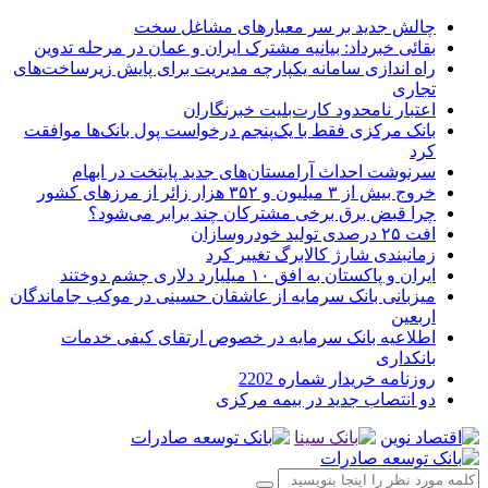
چالش جدید بر سر معیارهای مشاغل سخت
بقائی خبرداد: بیانیه مشترک ایران و عمان در مرحله تدوین
راه اندازی سامانه یکپارچه مدیریت برای پایش زیرساخت‌های
تجاری
اعتبار نامحدود کارت‌بلیت خبرنگاران
بانک مرکزی فقط با یک‌‎پنجم درخواست پول بانک‌ها موافقت
کرد
سرنوشت احداث آرامستان‌های جدید پایتخت در ابهام
خروج بیش از ۳ میلیون و ۳۵۲ هزار زائر از مرزهای کشور
چرا قبض برق برخی مشترکان چند برابر می‌شود؟
افت ۲۵ درصدی تولید خودروسازان
زمانبندی شارژ کالابرگ تغییر کرد
ایران و پاکستان به افق ۱۰ میلیارد دلاری چشم دوختند
میزبانی بانک سرمایه از عاشقان حسینی در موکب جاماندگان
اربعین
اطلاعیه بانک سرمایه در خصوص ارتقای کیفی خدمات
بانکداری
روزنامه خریدار شماره 2202
دو انتصاب جدید در بیمه مركزی